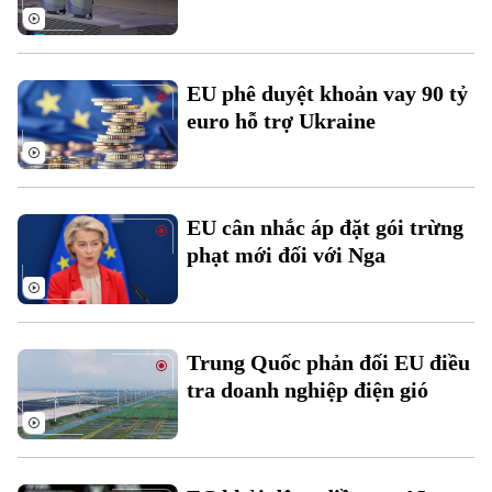
Thời sự
EU phê duyệt khoản vay 90 tỷ
Hà Nội
Hà Nội
euro hỗ trợ Ukraine
Chính trị
Nhịp sống Hà Nội
Thế giới
Xã hội
Người Hà Nội
Tin tức
EU cân nhắc áp đặt gói trừng
Kinh tế
An ninh trật tự
phạt mới đối với Nga
Khoảnh khắc Hà Nội
Quân sự
Tin tức
Nhà đất
Công nghệ
Ẩm thực
Hồ sơ
Cafe sáng
Tin tức
Tàu và Xe
Trung Quốc phản đối EU điều
Người Việt 4 phương
Tài chính Ngân hàng
tra doanh nghiệp điện gió
Đầu tư
Ô tô
Giáo dục
Doanh nghiệp
Căn hộ
Tàu
Tin tức
Văn hóa