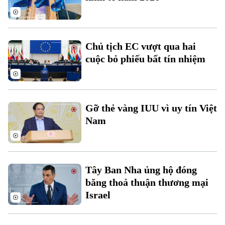
Chủ tịch EC vượt qua hai
cuộc bỏ phiếu bất tín nhiệm
Liên hệ đường dây nóng (bấm để gọi)
Tòa soạn
Tòa soạn
Gỡ thẻ vàng IUU vì uy tín Việt
0865.116.699 (hotline)
0865.116.699
Nam
Tây Ban Nha ủng hộ đóng
băng thoả thuận thương mại
Israel