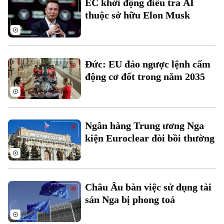
EC khởi động điều tra AI
Đất đai
Xe máy
thuộc sở hữu Elon Musk
Tuyển sinh
Tin tức
Sức khỏe
Kinh nghiệm
Thị trường
Hướng nghiệp
Làng nghề
Y tế
Thể thao
Đánh giá
Đức: EU đảo ngược lệnh cấm
Di tích
Dinh dưỡng
động cơ đốt trong năm 2035
Bóng đá
Giải trí
Tư vấn sức khỏe
Quần vợt
Tin tức
Đã phát sóng
Golf
Ngân hàng Trung ương Nga
Sao
kiện Euroclear đòi bồi thường
Điện ảnh
Thời trang
Châu Âu bàn việc sử dụng tài
Âm nhạc
sản Nga bị phong toả