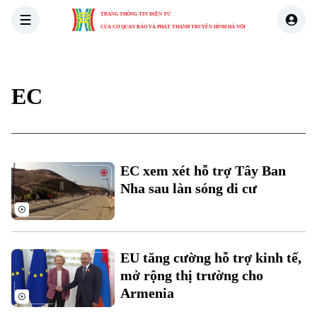
TRANG THÔNG TIN ĐIỆN TỬ
CỦA CƠ QUAN BÁO VÀ PHÁT THANH TRUYỀN HÌNH HÀ NỘI
THỜI SỰ
HÀ NỘI
THẾ GIỚI
KINH TẾ
NHÀ ĐẤT
EC
EC xem xét hỗ trợ Tây Ban
Nha sau làn sóng di cư
EU tăng cường hỗ trợ kinh tế,
mở rộng thị trường cho
Armenia