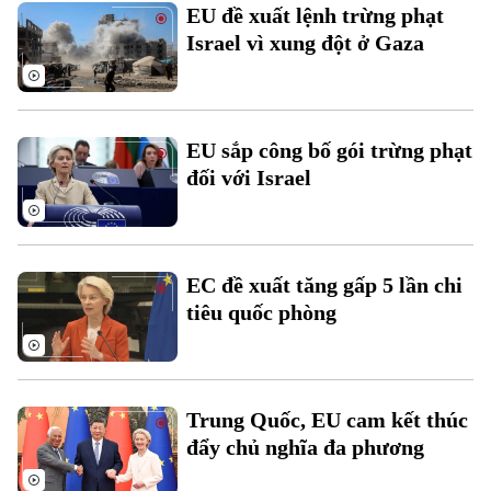
EU đề xuất lệnh trừng phạt
Israel vì xung đột ở Gaza
EU sắp công bố gói trừng phạt
đối với Israel
Bản quyền thuộc về Cơ quan Báo và Phát thanh Truyền hình Hà Nội Giấy
phép số: Số 63/GP-TTDT, cấp ngày 10/05/2023
TRANG THÔNG TIN ĐIỆN TỬ
EC đề xuất tăng gấp 5 lần chi
CỦA CƠ QUAN BÁO VÀ PHÁT THANH TRUYỀN HÌNH HÀ NỘI
tiêu quốc phòng
Số 3-5 Huỳnh Thúc Kháng-Phường Láng-Hà Nội
Giám đốc: VŨ MINH TUẤN
Phó Giám đốc: Nguyễn Kim Khiêm, Nguyễn Minh Đức, Nguyễn Thành Lợi
Trung Quốc, EU cam kết thúc
đẩy chủ nghĩa đa phương