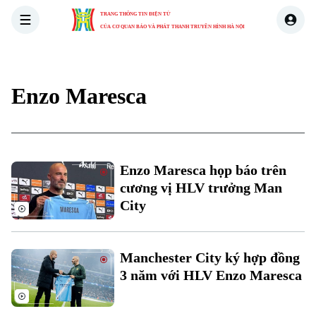
TRANG THÔNG TIN ĐIỆN TỬ
CỦA CƠ QUAN BÁO VÀ PHÁT THANH TRUYỀN HÌNH HÀ NỘI
THỜI SỰ
HÀ NỘI
THẾ GIỚI
KINH TẾ
NHÀ ĐẤT
Enzo Maresca
Enzo Maresca họp báo trên
cương vị HLV trưởng Man
City
Manchester City ký hợp đồng
3 năm với HLV Enzo Maresca
Xu hướng