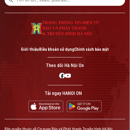
TRANG THÔNG TIN ĐIỆN TỬ
BÁO VÀ PHÁT THANH
& TRUYỀN HÌNH HÀ NỘI
Giới thiệu
Điều khoản sử dụng
Chính sách bảo mật
Theo dõi Hà Nội On
Bản quyền thuộc về Cơ quan Báo và Phát thanh Truyền hình Hà Nội Giấy
phép số: Số 63/GP-TTDT, cấp ngày 10/05/2023
TRANG THÔNG TIN ĐIỆN TỬ
CỦA CƠ QUAN BÁO VÀ PHÁT THANH TRUYỀN HÌNH HÀ NỘI
Tải ngay HANOI ON
Số 3-5 Huỳnh Thúc Kháng-Phường Láng-Hà Nội
Giám đốc: NGUYỄN THANH LIÊM
Phó Giám đốc: Nguyễn Kim Khiêm, Nguyễn Minh Đức, Nguyễn Thành Lợi
Bản quyền thuộc về Cơ quan Báo và Phát thanh Truyền hình Hà Nội