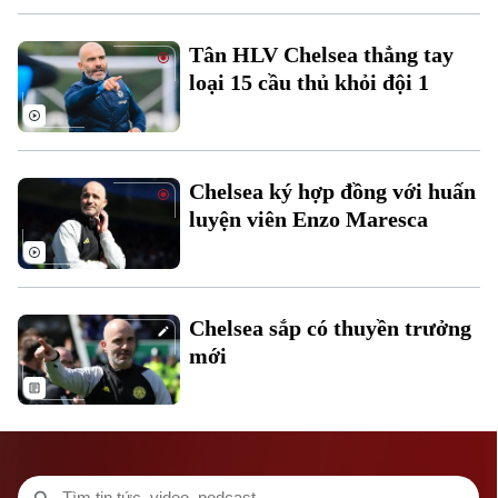
Tân HLV Chelsea thẳng tay
loại 15 cầu thủ khỏi đội 1
Chelsea ký hợp đồng với huấn
luyện viên Enzo Maresca
Chelsea sắp có thuyền trưởng
Liên hệ đường dây nóng (bấm để gọi)
mới
Tòa soạn
Tòa soạn
0865.116.699 (hotline)
0865.116.699