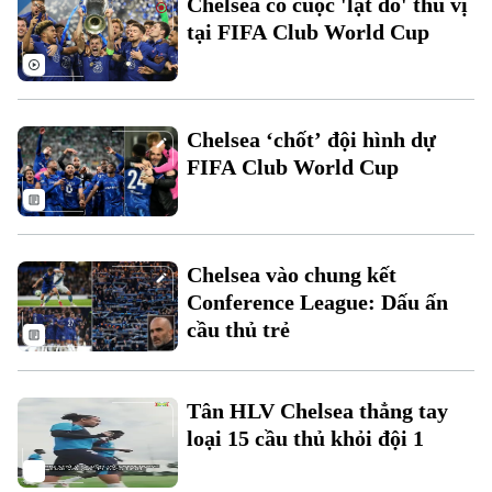
Chelsea có cuộc 'lật đổ' thú vị
Tư vấn sức khỏe
tại FIFA Club World Cup
Quần vợt
Tin tức
Đã phát sóng
Golf
Sao
Chelsea ‘chốt’ đội hình dự
Điện ảnh
FIFA Club World Cup
Thời trang
Âm nhạc
Chelsea vào chung kết
Conference League: Dấu ấn
cầu thủ trẻ
Theo dõi Hà Nội On
Tân HLV Chelsea thẳng tay
loại 15 cầu thủ khỏi đội 1