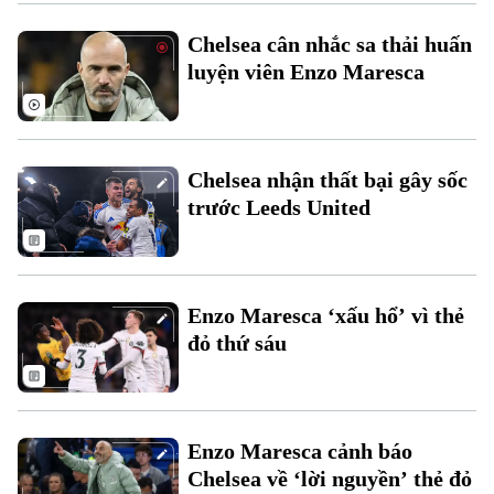
Chelsea cân nhắc sa thải huấn
luyện viên Enzo Maresca
Chelsea nhận thất bại gây sốc
trước Leeds United
Chuyên mục
Enzo Maresca ‘xấu hổ’ vì thẻ
đỏ thứ sáu
Thời sự
Hà Nội
Hà Nội
Enzo Maresca cảnh báo
Chính trị
Nhịp sống Hà Nội
Chelsea về ‘lời nguyền’ thẻ đỏ
Thế giới