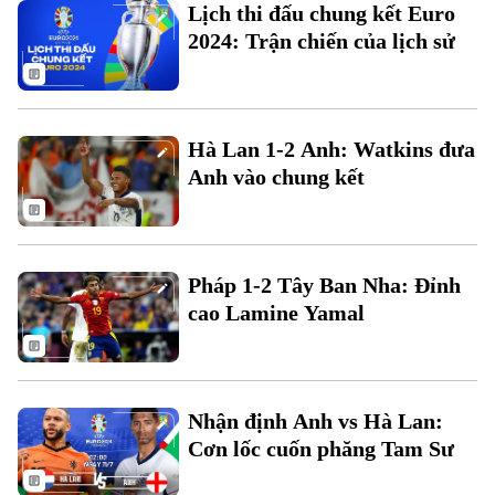
Lịch thi đấu chung kết Euro
2024: Trận chiến của lịch sử
Hà Lan 1-2 Anh: Watkins đưa
Anh vào chung kết
Bản quyền thuộc về Cơ quan Báo và Phát thanh Truyền hình Hà Nội Giấy
phép số: Số 63/GP-TTDT, cấp ngày 10/05/2023
TRANG THÔNG TIN ĐIỆN TỬ
Pháp 1-2 Tây Ban Nha: Đỉnh
CỦA CƠ QUAN BÁO VÀ PHÁT THANH TRUYỀN HÌNH HÀ NỘI
cao Lamine Yamal
Số 3-5 Huỳnh Thúc Kháng-Phường Láng-Hà Nội
Giám đốc: VŨ MINH TUẤN
Phó Giám đốc: Nguyễn Kim Khiêm, Nguyễn Minh Đức, Nguyễn Thành Lợi
Nhận định Anh vs Hà Lan:
Cơn lốc cuốn phăng Tam Sư