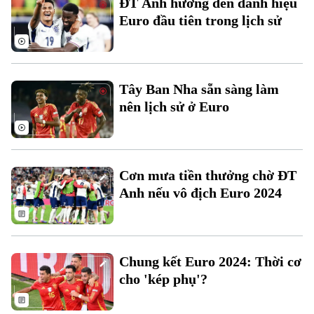
ĐT Anh hướng đến danh hiệu
Đất đai
Xe máy
Euro đầu tiên trong lịch sử
Tuyển sinh
Tin tức
Sức khỏe
Kinh nghiệm
Thị trường
Hướng nghiệp
Làng nghề
Y tế
Thể thao
Đánh giá
Tây Ban Nha sẵn sàng làm
Di tích
Dinh dưỡng
nên lịch sử ở Euro
Bóng đá
Giải trí
Tư vấn sức khỏe
Quần vợt
Tin tức
Đã phát sóng
Golf
Cơn mưa tiền thưởng chờ ĐT
Sao
Anh nếu vô địch Euro 2024
Điện ảnh
Thời trang
Chung kết Euro 2024: Thời cơ
Âm nhạc
cho 'kép phụ'?