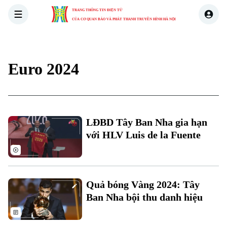
TRANG THÔNG TIN ĐIỆN TỬ
CỦA CƠ QUAN BÁO VÀ PHÁT THANH TRUYỀN HÌNH HÀ NỘI
THỜI SỰ
HÀ NỘI
THẾ GIỚI
KINH TẾ
NHÀ ĐẤT
Euro 2024
LĐBD Tây Ban Nha gia hạn
với HLV Luis de la Fuente
Quả bóng Vàng 2024: Tây
Ban Nha bội thu danh hiệu