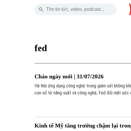
Thứ Sáu
THỜI SỰ
HÀ NỘI
THẾ GIỚI
07 Tháng 08, 2026
Hà Nội
Nhịp sống Hà Nộ
Tin tức
fed
Chính trị
Người Hà Nội
Quân s
Xã hội
Khoảnh khắc Hà 
Hồ sơ
Chào ngày mới | 31/07/2026
An ninh trật tự
Ẩm thực
Người V
Hà Nội ứng dụng công nghệ trong giám sát không khí,
con số từ năng suất và công nghệ; Fed đối mặt sức ép
Công nghệ
ro lạm phát gia tăng;... là những nội dung chính trong 
Kinh tế Mỹ tăng trưởng chậm lại tron