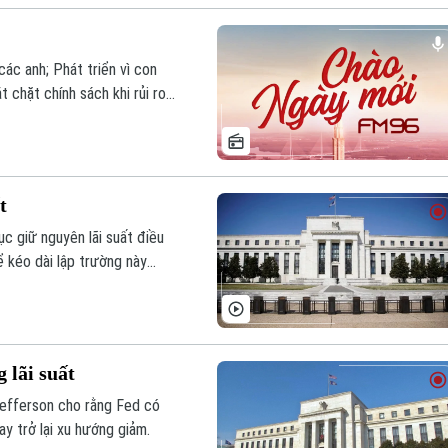
các anh; Phát triển vì con
 chặt chính sách khi rủi ro
 tin hôm nay.
t
c giữ nguyên lãi suất điều
ể kéo dài lập trường này
 phân tích mới nhất của Ngân
 lãi suất
Jefferson cho rằng Fed có
y trở lại xu hướng giảm.