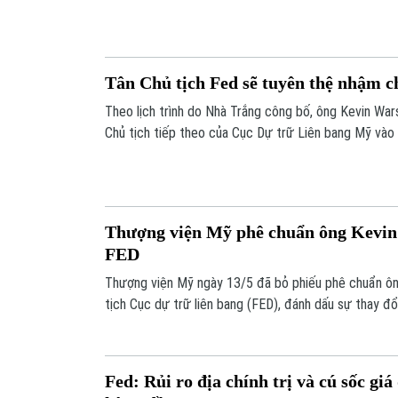
ra một cuộc cải cách tại ngân hàng trung ương quyền 
Tổng thống Mỹ Donald Trump.
Tân Chủ tịch Fed sẽ tuyên thệ nhậm c
Theo lịch trình do Nhà Trắng công bố, ông Kevin Wa
Chủ tịch tiếp theo của Cục Dự trữ Liên bang Mỹ vào
do Tổng thống Mỹ Donald Trump chủ trì.
Thượng viện Mỹ phê chuẩn ông Kevin
FED
Thượng viện Mỹ ngày 13/5 đã bỏ phiếu phê chuẩn ô
tịch Cục dự trữ liên bang (FED), đánh dấu sự thay đ
điều hành ngân hàng trung ương Mỹ trong bối cảnh nề
mặt với nhiều áp lực về lạm phát và tăng trưởng.
Fed: Rủi ro địa chính trị và cú sốc giá 