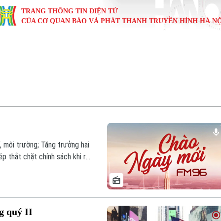
TRANG THÔNG TIN ĐIỆN TỬ
CỦA CƠ QUAN BÁO VÀ PHÁT THANH TRUYỀN HÌNH HÀ NỘ
KINH TẾ
NHÀ ĐẤT
TÀU VÀ XE
GIÁO DỤC
VĂN HÓA
SỨC KHỎ
i
Tin tức
Tin tức
Ô tô
Tin tức
Tin tức
Y tế
ự
Cafe sáng
Đầu tư
Tàu
Tuyển sinh
Làng nghề
Dinh dư
Nội
Tài chính Ngân hàng
Căn hộ
Xe máy
Hướng nghiệp
Di tích
Tư vấn 
iệt 4 phương
Doanh nghiệp
Đất đai
Thị trường
 môi trường; Tăng trưởng hai
 thắt chặt chính sách khi rủi
Kinh nghiệm
Đánh giá
bản tin hôm nay.
g quý II