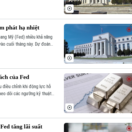
ạm phát hạ nhiệt
bang Mỹ (Fed) nhiều khả năng
 vào cuối tháng này. Dự đoán
u khi báo cáo từ chính phủ
ng trong tháng 6.
sách của Fed
u điều chỉnh khi động lực hỗ
theo dõi các ngưỡng kỹ thuật
rường.
Fed tăng lãi suất