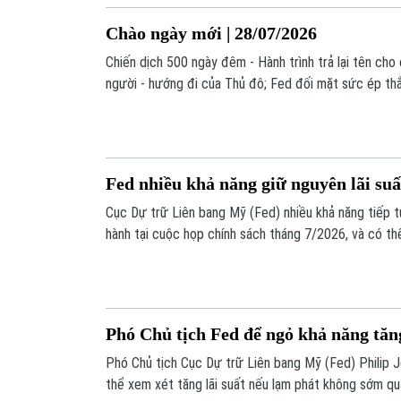
Chào ngày mới | 28/07/2026
Chiến dịch 500 ngày đêm - Hành trình trả lại tên cho 
người - hướng đi của Thủ đô; Fed đối mặt sức ép thắt
lạm phát gia tăng;... là những nội dung chính trong bản
Fed nhiều khả năng giữ nguyên lãi suấ
Cục Dự trữ Liên bang Mỹ (Fed) nhiều khả năng tiếp tụ
hành tại cuộc họp chính sách tháng 7/2026, và có th
trong suốt phần còn lại của năm. Đây là nhận định từ
hàng Natixis.
Phó Chủ tịch Fed để ngỏ khả năng tăng
Phó Chủ tịch Cục Dự trữ Liên bang Mỹ (Fed) Philip 
thể xem xét tăng lãi suất nếu lạm phát không sớm qua