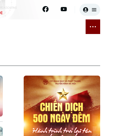
I
E
THỂ THAO
GIẢI TRÍ
ĐÃ PHÁT SÓNG
Bóng đá
Tin tức
ỡng
Quần vợt
Sao
sức khỏe
Golf
Điện ảnh
Thời trang
Âm nhạc