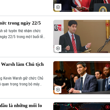
lực nhất thế giới dưới thời
hức trong ngày 22/5
rsh sẽ tuyên thệ nhậm chức
 ngày 22/5 trong một buổi lễ
 Warsh làm Chủ tịch
ng Kevin Warsh giữ chức Chủ
ổi quan trọng trong bộ máy
n kinh tế nước này vẫn đối
dầu là những mối lo