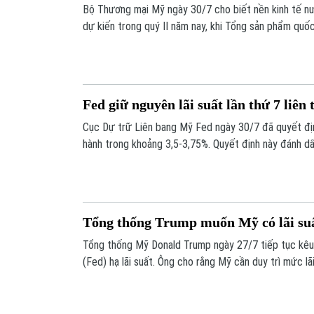
Bộ Thương mại Mỹ ngày 30/7 cho biết nền kinh tế n
dự kiến trong quý II năm nay, khi Tổng sản phẩm quốc
lớn nhất thế giới chỉ tăng với tốc độ thường niên 1,5
tháng 6 vẫn cao hơn mức mục tiêu của Cục Dự trữ L
Fed giữ nguyên lãi suất lần thứ 7 liên 
Cục Dự trữ Liên bang Mỹ Fed ngày 30/7 đã quyết địn
hành trong khoảng 3,5-3,75%. Quyết định này đánh dấ
hàng trung ương Mỹ không điều chỉnh chính sách tiền 
sự chia rẽ sâu sắc về cách ứng phó với lạm phát.
Tổng thống Trump muốn Mỹ có lãi suất
Tổng thống Mỹ Donald Trump ngày 27/7 tiếp tục kêu
(Fed) hạ lãi suất. Ông cho rằng Mỹ cần duy trì mức lã
hỗ trợ nền kinh tế.