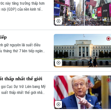
ước này tăng trưởng thấp hơn
 nội (GDP) của nền kinh tế
%, trong khi lạm phát trong
iên bang Mỹ (Fed).
tiếp
h giữ nguyên lãi suất điều
u tháng thứ 7 liên tiếp ngân
tệ, giữa bối cảnh nội bộ có
 thấp nhất thế giới
 gọi Cục Dự trữ Liên bang Mỹ
i suất thấp nhất thế giới nhằm