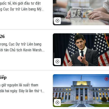
uốc tế, khi giới đầu tư đặt
ọng Cục Dự trữ Liên bang Mỹ
hời gian dài hơn.
026
 trọng, Cục Dự trữ Liên bang
ời tân Chủ tịch Kevin Warsh.
thế cho kịch bản lãi suất có
y vì cắt giảm như kỳ vọng
tiếp
 giữ nguyên lãi suất tham
i hai ngày. Đây là lần thứ tư