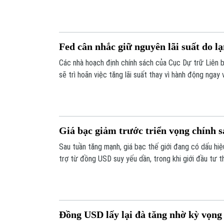
Fed cân nhắc giữ nguyên lãi suất do l
Các nhà hoạch định chính sách của Cục Dự trữ Liên 
sẽ trì hoãn việc tăng lãi suất thay vì hành động ngay
trên được nhiều chuyên gia tài chính đưa ra, ngay sa
cho thấy lạm phát tại Mỹ đã hạ nhiệt mạnh hơn kỳ vọ
Giá bạc giảm trước triển vọng chính 
Sau tuần tăng mạnh, giá bạc thế giới đang có dấu hiệ
trợ từ đồng USD suy yếu dần, trong khi giới đầu tư 
quan trọng để đánh giá xu hướng tiếp theo của thị t
Đồng USD lấy lại đà tăng nhờ kỳ vọng 