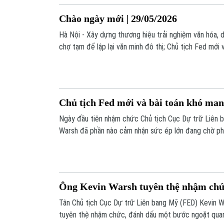
Chào ngày mới | 29/05/2026
Hà Nội - Xây dựng thương hiệu trải nghiệm văn hóa, 
chợ tạm để lập lại văn minh đô thị; Chủ tịch Fed mới 
suất;... là một số tin chính trong bản tin hôm nay.
Chủ tịch Fed mới và bài toán khó mang
Ngày đầu tiên nhậm chức Chủ tịch Cục Dự trữ Liên b
Warsh đã phần nào cảm nhận sức ép lớn đang chờ phí
gần 40 năm, một Chủ tịch Fed tuyên thệ nhậm chức n
điều khá đặc biệt với một cơ quan vốn luôn nhấn mạnh 
Ông Kevin Warsh tuyên thệ nhậm chứ
Tân Chủ tịch Cục Dự trữ Liên bang Mỹ (FED) Kevin W
tuyên thệ nhậm chức, đánh dấu một bước ngoặt quan