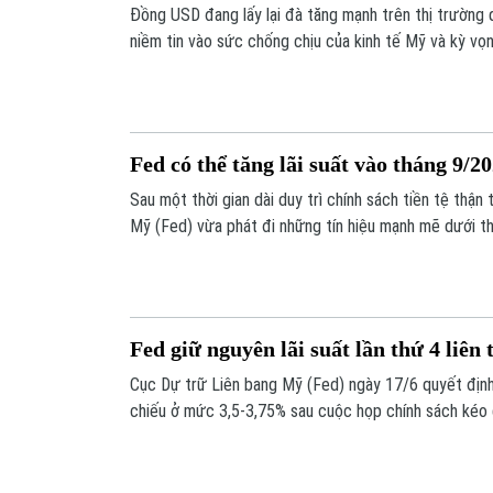
Đồng USD đang lấy lại đà tăng mạnh trên thị trường q
niềm tin vào sức chống chịu của kinh tế Mỹ và kỳ v
(Fed) sẽ duy trì chính sách tiền tệ thận trọng trong t
Fed có thể tăng lãi suất vào tháng 9/2
Sau một thời gian dài duy trì chính sách tiền tệ thận
Mỹ (Fed) vừa phát đi những tín hiệu mạnh mẽ dưới th
Thị trường tài chính toàn cầu hiện đang chuẩn bị tâm 
thể được điều chỉnh tăng ngay trong tháng 9 tới, tha
trước đó.
Fed giữ nguyên lãi suất lần thứ 4 liên 
Cục Dự trữ Liên bang Mỹ (Fed) ngày 17/6 quyết định
chiếu ở mức 3,5-3,75% sau cuộc họp chính sách kéo dà
liên tiếp Fed duy trì mức lãi suất hiện tại.