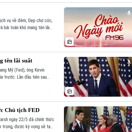
dịch vụ về đêm; Dẹp chợ cóc,
và bài toán khó mang tên lãi
 tên lãi suất
ang Mỹ (Fed), ông Kevin
a trước. Lần đầu tiên sau
gay tại Nhà Trắng. Đây là
tính độc lập về chính trị.
c Chủ tịch FED
arsh ngày 22/5 đã chính thức
 trọng, được kỳ vọng sẽ tạo