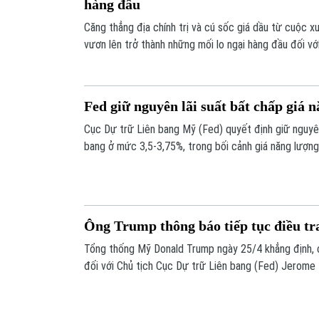
hàng đầu
Căng thẳng địa chính trị và cú sốc giá dầu từ cuộc 
vươn lên trở thành những mối lo ngại hàng đầu đối vớ
chính toàn cầu. Đây là kết luận được rút ra từ Báo cá
thường niên do Cục Dự trữ liên bang Mỹ (Fed) công 
Fed giữ nguyên lãi suất bất chấp giá 
Cục Dự trữ Liên bang Mỹ (Fed) quyết định giữ nguyên 
bang ở mức 3,5-3,75%, trong bối cảnh giá năng lượng
lên lạm phát.
Ông Trump thông báo tiếp tục điều tr
Tổng thống Mỹ Donald Trump ngày 25/4 khẳng định, 
đối với Chủ tịch Cục Dự trữ Liên bang (Fed) Jerome
hành. Tuyên bố này trực tiếp phủ nhận thông báo tr
Jeanine Pirro về việc cuộc điều tra đã khép lại.