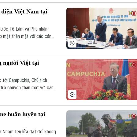
 diện Việt Nam tại
 nước Tô Lâm và Phu nhân
p mặt thân mật với các cán
ên cạnh Liên hợp quốc và các
người Việt tại
 tới Campuchia, Chủ tịch
trò chuyện thân mật với cán
i Campuchia cùng đông đảo đại
 sống, học tập và làm ăn tại
ne huấn luyện tại
m Nhóm tên lửa đất đối không