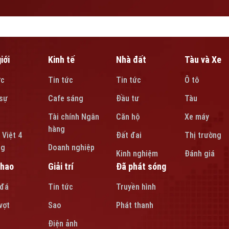
iới
Kinh tế
Nhà đất
Tàu và Xe
ức
Tin tức
Tin tức
Ô tô
sự
Cafe sáng
Đầu tư
Tàu
Tài chính Ngân
Căn hộ
Xe máy
hàng
 Việt 4
Đất đai
Thị trường
ng
Doanh nghiệp
Kinh nghiệm
Đánh giá
thao
Giải trí
Đã phát sóng
 đá
Tin tức
Truyền hình
vợt
Sao
Phát thanh
Điện ảnh