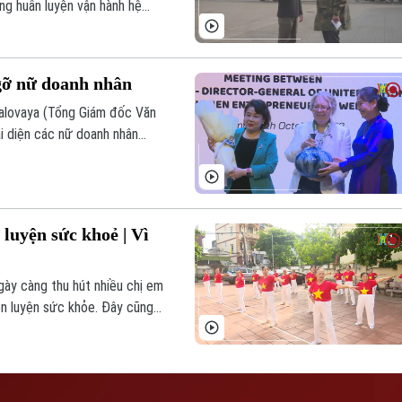
ng huấn luyện vận hành hệ
gỡ nữ doanh nhân
Valovaya (Tổng Giám đốc Văn
i diện các nữ doanh nhân
 luyện sức khoẻ | Vì
gày càng thu hút nhiều chị em
èn luyện sức khỏe. Đây cũng
ảm bớt áp lực trong cuộc