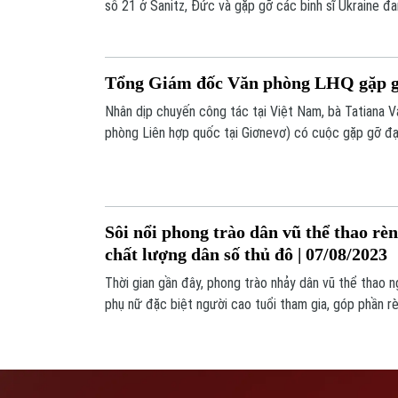
số 21 ở Sanitz, Đức và gặp gỡ các binh sĩ Ukraine đa
thống phòng không Patriot.
Tổng Giám đốc Văn phòng LHQ gặp 
Nhân dịp chuyến công tác tại Việt Nam, bà Tatiana 
phòng Liên hợp quốc tại Giơnevơ) có cuộc gặp gỡ đạ
trong Mạng lưới nữ lãnh đạo tiên phong WeLead.
Sôi nổi phong trào dân vũ thể thao rèn
chất lượng dân số thủ đô | 07/08/2023
Thời gian gần đây, phong trào nhảy dân vũ thể thao n
phụ nữ đặc biệt người cao tuổi tham gia, góp phần r
là sân chơi để chị em giao lưu, gặp gỡ, chia sẻ và gi
sống.