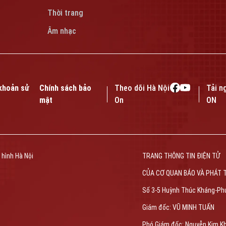
Thời trang
Âm nhạc
khoản sử
Chính sách bảo
Theo dõi Hà Nội
Tải n
mật
On
ON
 hình Hà Nội
TRANG THÔNG TIN ĐIỆN TỬ
CỦA CƠ QUAN BÁO VÀ PHÁT 
Số 3-5 Huỳnh Thúc Kháng-Ph
Giám đốc: VŨ MINH TUẤN
Phó Giám đốc: Nguyễn Kim K