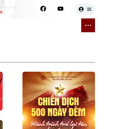
I
E
THỂ THAO
GIẢI TRÍ
ĐÃ PHÁT SÓNG
Bóng đá
Tin tức
ỡng
Quần vợt
Sao
sức khỏe
Golf
Điện ảnh
Thời trang
Âm nhạc