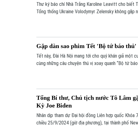
Thư ký báo chí Nhà Trắng Karoline Leavitt cho biết
Tổng thống Ukraine Volodymyr Zelensky không gặp n
hoạch hòa bình Mỹ đề xuất, nhưng ông Trump lạc qua
Gặp dàn sao phim Tết 'Bộ tứ báo thủ'
Tết này, Đài Hà Nội mang tới cho quý khán giả một 
cùng những câu chuyện thú vị xoay quanh “Bộ tứ báo
để thưởng thức và cười cùng bộ phim của Trấn Thàn
Tổng Bí thư, Chủ tịch nước Tô Lâm g
Kỳ Joe Biden
Nhân dịp tham dự Đại hội đồng Liên hợp quốc Khóa 79
chiều 25/9/2024 (giờ địa phương), tại thành phố New
nước Tô Lâm gặp Tổng thống Hoa Kỳ Joe Biden.