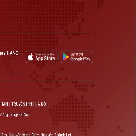
gay HANOI
THANH TRUYỀN HÌNH HÀ NỘI
ường Láng-Hà Nội
hiêm, Nguyễn Minh Đức, Nguyễn Thành Lợi