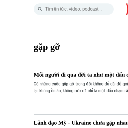
Chủ Nhật
THỜI SỰ
HÀ NỘI
THẾ GIỚI
09 Tháng 08, 2026
Hà Nội
Nhịp sống Hà Nộ
Tin tức
gặp gỡ
Chính trị
Người Hà Nội
Quân s
Xã hội
Khoảnh khắc Hà 
Hồ sơ
Mỗi người đi qua đời ta như một dấu 
An ninh trật tự
Ẩm thực
Người V
Có những cuộc gặp gỡ trong đời không đủ dài để gọi 
lại: không ồn ào, không rực rỡ, chỉ là một dấu chạm rấ
Công nghệ
vẫn nhận ra: mình đã từng thay đổi, dù chỉ một chút, v
Lãnh đạo Mỹ - Ukraine chưa gặp nhau