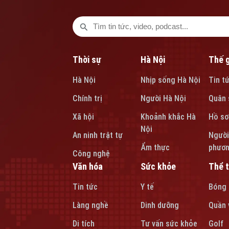
Thời sự
Hà Nội
Thế g
Hà Nội
Nhịp sống Hà Nội
Tin t
Chính trị
Người Hà Nội
Quân 
Xã hội
Khoảnh khắc Hà
Hồ sơ
Nội
An ninh trật tự
Người
Ẩm thực
phươ
Công nghệ
Văn hóa
Sức khỏe
Thể 
Tin tức
Y tế
Bóng
Làng nghề
Dinh dưỡng
Quần 
Di tích
Tư vấn sức khỏe
Golf