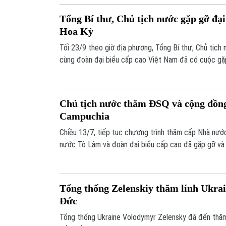
Tổng Bí thư, Chủ tịch nước gặp gỡ đại
Hoa Kỳ
Tối 23/9 theo giờ địa phương, Tổng Bí thư, Chủ tịch
cùng đoàn đại biểu cấp cao Việt Nam đã có cuộc gặ
bộ, nhân viên Đại sứ quán, Phái đoàn Thường trực b
cơ quan đại diện khác của Việt Nam.
Chủ tịch nước thăm ĐSQ và cộng đồng 
Campuchia
Chiều 13/7, tiếp tục chương trình thăm cấp Nhà nước
nước Tô Lâm và đoàn đại biểu cấp cao đã gặp gỡ và 
bộ, nhân viên các cơ quan đại diện của Việt Nam tạ
diện doanh nghiệp và cộng đồng người Việt đang sinh
Campuchia.
Tổng thống Zelenskiy thăm lính Ukrai
Đức
Tổng thống Ukraine Volodymyr Zelensky đã đến thă