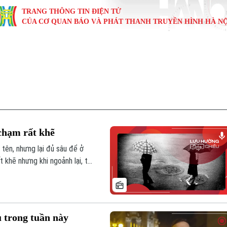
TRANG THÔNG TIN ĐIỆN TỬ
CỦA CƠ QUAN BÁO VÀ PHÁT THANH TRUYỀN HÌNH HÀ NỘ
KINH TẾ
NHÀ ĐẤT
TÀU VÀ XE
GIÁO DỤC
VĂN HÓA
SỨC KHỎ
i
Tin tức
Tin tức
Ô tô
Tin tức
Tin tức
Y tế
ự
Cafe sáng
Đầu tư
Tàu
Tuyển sinh
Làng nghề
Dinh dư
Nội
Tài chính Ngân hàng
Căn hộ
Xe máy
Hướng nghiệp
Di tích
Tư vấn 
chạm rất khẽ
iệt 4 phương
Doanh nghiệp
Đất đai
Thị trường
tên, nhưng lại đủ sâu để ở
t khẽ nhưng khi ngoảnh lại, ta
Kinh nghiệm
Đánh giá
ì sự hiện diện của ai đó.
 trong tuần này