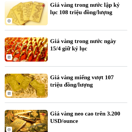
Giá vàng trong nước lập kỷ
lục 108 triệu đồng/lượng
Giá vàng trong nước ngày
15/4 giữ kỷ lục
Bản quyền thuộc về Cơ quan Báo và Phát thanh Truyền hình Hà Nội Giấy
phép số: Số 63/GP-TTDT, cấp ngày 10/05/2023
TRANG THÔNG TIN ĐIỆN TỬ
Giá vàng miếng vượt 107
CỦA CƠ QUAN BÁO VÀ PHÁT THANH TRUYỀN HÌNH HÀ NỘI
triệu đồng/lượng
Số 3-5 Huỳnh Thúc Kháng-Phường Láng-Hà Nội
Giám đốc: VŨ MINH TUẤN
Phó Giám đốc: Nguyễn Kim Khiêm, Nguyễn Minh Đức, Nguyễn Thành Lợi
Giá vàng neo cao trên 3.200
USD/ounce