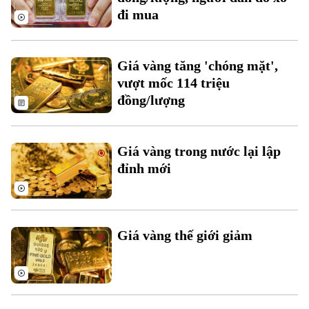
đi mua
Giá vàng tăng 'chóng mặt',
vượt mốc 114 triệu
đồng/lượng
Liên hệ đường dây nóng (bấm để gọi)
Tòa soạn
Tòa soạn
Giá vàng trong nước lại lập
0865.116.699 (hotline)
0865.116.699
đỉnh mới
Giá vàng thế giới giảm