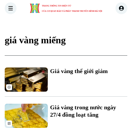
TRANG THÔNG TIN ĐIỆN TỬ
CỦA CƠ QUAN BÁO VÀ PHÁT THANH TRUYỀN HÌNH HÀ NỘI
THỜI SỰ
HÀ NỘI
THẾ GIỚI
KINH TẾ
NHÀ ĐẤT
giá vàng miếng
Giá vàng thế giới giảm
Giá vàng trong nước ngày
27/4 đồng loạt tăng