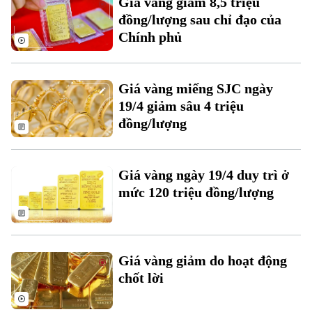
Giá vàng giảm 8,5 triệu
Đất đai
Xe máy
đồng/lượng sau chỉ đạo của
Tuyển sinh
Tin tức
Sức khỏe
Chính phủ
Kinh nghiệm
Thị trường
Hướng nghiệp
Làng nghề
Y tế
Thể thao
Đánh giá
Giá vàng miếng SJC ngày
Di tích
Dinh dưỡng
19/4 giảm sâu 4 triệu
Bóng đá
Giải trí
đồng/lượng
Tư vấn sức khỏe
Quần vợt
Tin tức
Đã phát sóng
Golf
Giá vàng ngày 19/4 duy trì ở
Sao
mức 120 triệu đồng/lượng
Điện ảnh
Thời trang
Giá vàng giảm do hoạt động
Âm nhạc
chốt lời