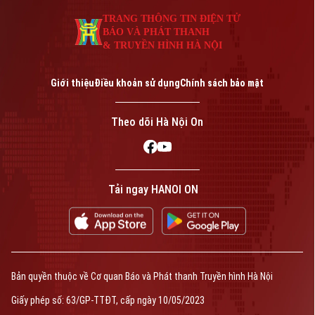
An ninh trật tự
Khoảnh khắc Hà Nội
Quân sự
TRANG THÔNG TIN ĐIỆN TỬ
Tin tức
Nhà đất
BÁO VÀ PHÁT THANH
Công nghệ
Ẩm thực
& TRUYỀN HÌNH HÀ NỘI
Hồ sơ
Cafe sáng
Tin tức
Tàu và Xe
Người Việt 4 phương
Giới thiệu
Điều khoản sử dụng
Chính sách bảo mật
Tài chính Ngân hàng
Đầu tư
Ô tô
Giáo dục
Theo dõi Hà Nội On
Doanh nghiệp
Căn hộ
Tàu
Tin tức
Văn hóa
Đất đai
Xe máy
Tuyển sinh
Tin tức
Tải ngay HANOI ON
Sức khỏe
Kinh nghiệm
Thị trường
Hướng nghiệp
Làng nghề
Y tế
Thể thao
Đánh giá
Di tích
Dinh dưỡng
Bóng đá
Giải trí
Bản quyền thuộc về Cơ quan Báo và Phát thanh Truyền hình Hà Nội
Tư vấn sức khỏe
Quần vợt
Giấy phép số: 63/GP-TTĐT, cấp ngày 10/05/2023
Tin tức
Đã phát sóng