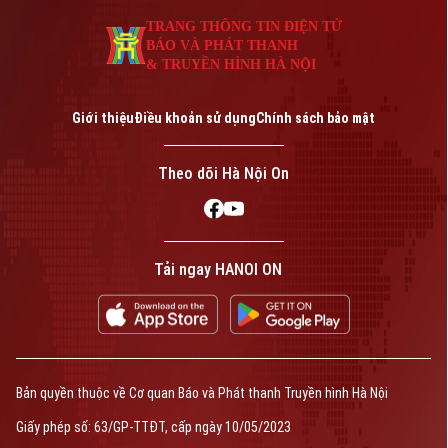
An ninh trật tự
Khoảnh khắc Hà Nội
Quân sự
TRANG THÔNG TIN ĐIỆN TỬ
Tin tức
Nhà đất
BÁO VÀ PHÁT THANH
Công nghệ
Ẩm thực
& TRUYỀN HÌNH HÀ NỘI
Hồ sơ
Cafe sáng
Tin tức
Tàu và Xe
Người Việt 4 phương
Giới thiệu
Điều khoản sử dụng
Chính sách bảo mật
Tài chính Ngân hàng
Đầu tư
Ô tô
Giáo dục
Theo dõi Hà Nội On
Doanh nghiệp
Căn hộ
Tàu
Tin tức
Văn hóa
Đất đai
Xe máy
Tuyển sinh
Tin tức
Tải ngay HANOI ON
Sức khỏe
Kinh nghiệm
Thị trường
Hướng nghiệp
Làng nghề
Y tế
Thể thao
Đánh giá
Di tích
Dinh dưỡng
Bóng đá
Giải trí
Bản quyền thuộc về Cơ quan Báo và Phát thanh Truyền hình Hà Nội
Tư vấn sức khỏe
Quần vợt
Giấy phép số: 63/GP-TTĐT, cấp ngày 10/05/2023
Tin tức
Đã phát sóng