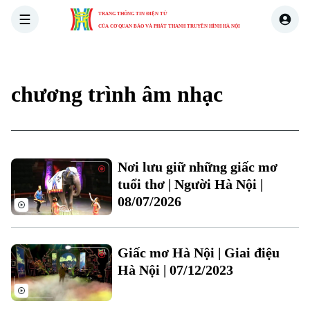
TRANG THÔNG TIN ĐIỆN TỬ
CỦA CƠ QUAN BÁO VÀ PHÁT THANH TRUYỀN HÌNH HÀ NỘI
THỜI SỰ
HÀ NỘI
THẾ GIỚI
KINH TẾ
NHÀ ĐẤT
chương trình âm nhạc
Xu hướng
Chuyên mục
Nơi lưu giữ những giấc mơ
tuổi thơ | Người Hà Nội |
Thời sự
08/07/2026
Hà Nội
Hà Nội
Giấc mơ Hà Nội | Giai điệu
Chính trị
Nhịp sống Hà Nội
Hà Nội | 07/12/2023
Thế giới
Xã hội
Người Hà Nội
Tin tức