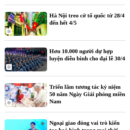
Hà Nội treo cờ tổ quốc từ 28/4
đến hết 4/5
Theo dõi Hà Nội On
Hơn 10.000 người dự hợp
luyện diễu binh cho đại lễ 30/4
Triển lãm tương tác kỷ niệm
50 năm Ngày Giải phóng miền
Nam
Ngoại giao đóng vai trò kiến