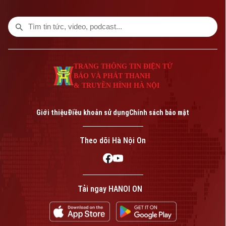
TRANG THÔNG TIN ĐIỆN TỬ
BÁO VÀ PHÁT THANH
& TRUYỀN HÌNH HÀ NỘI
Bản quyền thuộc về Cơ quan Báo và Phát thanh Truyền hình Hà Nội Giấy
phép số: Số 63/GP-TTDT, cấp ngày 10/05/2023
Giới thiệu
Điều khoản sử dụng
Chính sách bảo mật
TRANG THÔNG TIN ĐIỆN TỬ
CỦA CƠ QUAN BÁO VÀ PHÁT THANH TRUYỀN HÌNH HÀ NỘI
Theo dõi Hà Nội On
Số 3-5 Huỳnh Thúc Kháng-Phường Láng-Hà Nội
Giám đốc: VŨ MINH TUẤN
Phó Giám đốc: Nguyễn Kim Khiêm, Nguyễn Minh Đức, Nguyễn Thành Lợi
Tải ngay HANOI ON