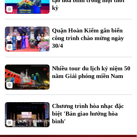
tạo hoà bình trong mọi thời
kỳ
Quận Hoàn Kiếm gắn biển
công trình chào mừng ngày
30/4
Liên hệ đường dây nóng (bấm để gọi)
Tòa soạn
Tòa soạn
Nhiều tour du lịch kỷ niệm 50
0865.116.699 (hotline)
0865.116.699
năm Giải phóng miền Nam
Chương trình hòa nhạc đặc
biệt 'Bản giao hưởng hòa
bình'