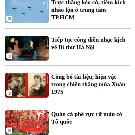
Trực thăng kéo cờ, tiêm kích
Đất đai
Xe máy
nhào lộn ở trung tâm
Tuyển sinh
Tin tức
Sức khỏe
TP.HCM
Kinh nghiệm
Thị trường
Hướng nghiệp
Làng nghề
Y tế
Thể thao
Đánh giá
Tiếp tục công diễn nhạc kịch
Di tích
Dinh dưỡng
về Bí thư Hà Nội
Bóng đá
Giải trí
Tư vấn sức khỏe
Quần vợt
Tin tức
Đã phát sóng
Golf
Công bố tài liệu, hiện vật
Sao
trong chiến thắng mùa Xuân
1975
Điện ảnh
Thời trang
Quán cà phê rực rỡ màu cờ
Âm nhạc
Tổ quốc