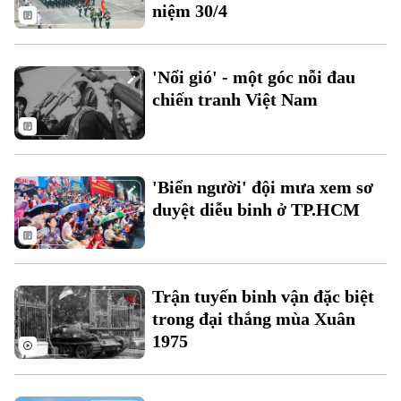
niệm 30/4
Thời sự
'Nổi gió' - một góc nỗi đau
Hà Nội
Hà Nội
chiến tranh Việt Nam
Chính trị
Nhịp sống Hà Nội
Thế giới
Xã hội
Người Hà Nội
Tin tức
'Biển người' đội mưa xem sơ
Kinh tế
An ninh trật tự
duyệt diễu binh ở TP.HCM
Khoảnh khắc Hà Nội
Quân sự
Tin tức
Nhà đất
Công nghệ
Ẩm thực
Hồ sơ
Cafe sáng
Tin tức
Tàu và Xe
Trận tuyến binh vận đặc biệt
Người Việt 4 phương
trong đại thắng mùa Xuân
Tài chính Ngân hàng
Đầu tư
Ô tô
1975
Giáo dục
Doanh nghiệp
Căn hộ
Tàu
Tin tức
Văn hóa