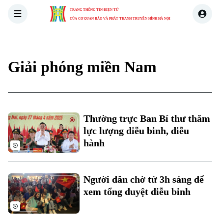
TRANG THÔNG TIN ĐIỆN TỬ
CỦA CƠ QUAN BÁO VÀ PHÁT THANH TRUYỀN HÌNH HÀ NỘI
THỜI SỰ
HÀ NỘI
THẾ GIỚI
KINH TẾ
NHÀ ĐẤT
Giải phóng miền Nam
Thường trực Ban Bí thư thăm
lực lượng diễu binh, diễu
hành
Người dân chờ từ 3h sáng để
xem tổng duyệt diễu binh