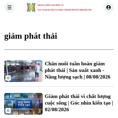
TRANG THÔNG TIN ĐIỆN TỬ
CỦA CƠ QUAN BÁO VÀ PHÁT THANH TRUYỀN HÌNH HÀ NỘI
THỜI SỰ
HÀ NỘI
THẾ GIỚI
KINH TẾ
NHÀ ĐẤT
giảm phát thải
Chăn nuôi tuần hoàn giảm
phát thải | Sản xuất xanh -
Năng lượng sạch | 08/08/2026
Giảm phát thải vì chất lượng
cuộc sống | Góc nhìn kiến tạo |
02/08/2026