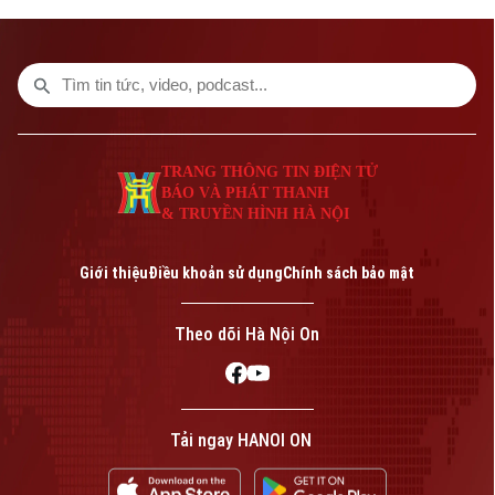
TRANG THÔNG TIN ĐIỆN TỬ
BÁO VÀ PHÁT THANH
& TRUYỀN HÌNH HÀ NỘI
Bản quyền thuộc về Cơ quan Báo và Phát thanh Truyền hình Hà Nội Giấy
phép số: Số 63/GP-TTDT, cấp ngày 10/05/2023
Giới thiệu
Điều khoản sử dụng
Chính sách bảo mật
TRANG THÔNG TIN ĐIỆN TỬ
CỦA CƠ QUAN BÁO VÀ PHÁT THANH TRUYỀN HÌNH HÀ NỘI
Theo dõi Hà Nội On
Số 3-5 Huỳnh Thúc Kháng-Phường Láng-Hà Nội
Giám đốc: VŨ MINH TUẤN
Phó Giám đốc: Nguyễn Kim Khiêm, Nguyễn Minh Đức, Nguyễn Thành Lợi
Tải ngay HANOI ON