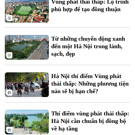
Vùng phát thải thấp: Lộ trình
Đất đai
phù hợp để tạo đồng thuận
Xe máy
Tuyển sinh
Tin tức
Sức khỏe
Kinh nghiệm
Thị trường
Hướng nghiệp
Làng nghề
Y tế
Thể thao
Đánh giá
Từ những chuyển động xanh
Di tích
đến một Hà Nội trong lành,
Dinh dưỡng
Bóng đá
Giải trí
sạch, đẹp
Tư vấn sức khỏe
Quần vợt
Tin tức
Đã phát sóng
Hà Nội thí điểm Vùng phát
Golf
Sao
thải thấp: Những phương tiện
nào sẽ bị hạn chế?
Điện ảnh
Thời trang
Thí điểm vùng phát thải thấp:
Hà Nội cần chuẩn bị đồng bộ
Âm nhạc
về hạ tầng