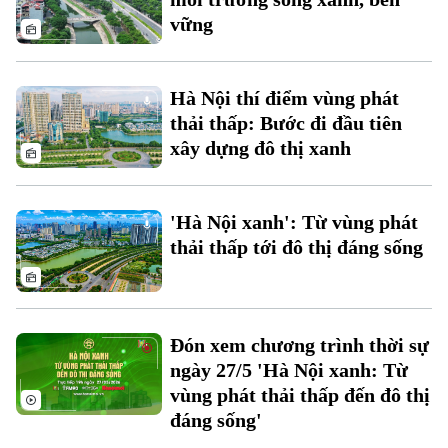
vững
Hà Nội thí điểm vùng phát
thải thấp: Bước đi đầu tiên
xây dựng đô thị xanh
Liên hệ đường dây nóng (bấm để gọi)
'Hà Nội xanh': Từ vùng phát
Tòa soạn
Tòa soạn
thải thấp tới đô thị đáng sống
0865.116.699 (hotline)
0865.116.699
Đón xem chương trình thời sự
ngày 27/5 'Hà Nội xanh: Từ
vùng phát thải thấp đến đô thị
đáng sống'