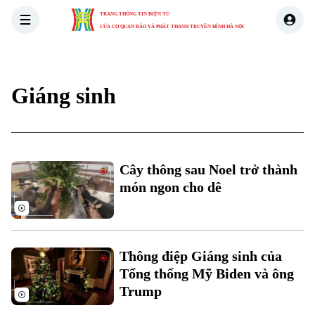
TRANG THÔNG TIN ĐIỆN TỬ
CỦA CƠ QUAN BÁO VÀ PHÁT THANH TRUYỀN HÌNH HÀ NỘI
THỜI SỰ
HÀ NỘI
THẾ GIỚI
KINH TẾ
NHÀ ĐẤT
Giáng sinh
Cây thông sau Noel trở thành
món ngon cho dê
Thông điệp Giáng sinh của
Tổng thống Mỹ Biden và ông
Trump