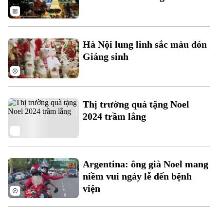
Hà Nội lung linh sắc màu đón
Giáng sinh
Liên hệ đường dây nóng (bấm để gọi)
Tòa soạn
Tòa soạn
Thị trường quà tặng Noel
0865.116.699 (hotline)
0865.116.699
2024 trầm lắng
Argentina: ông già Noel mang
niềm vui ngày lễ đến bệnh
viện