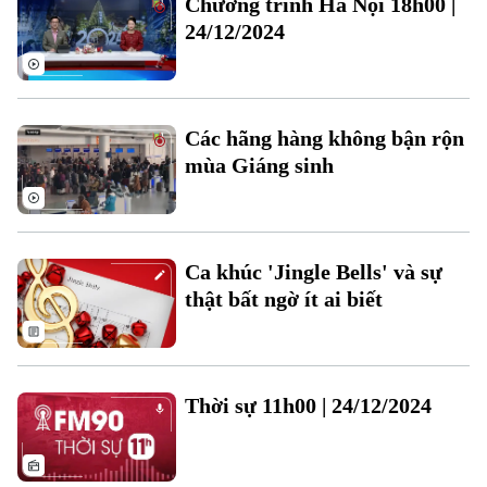
Chương trình Hà Nội 18h00 |
Đất đai
Xe máy
24/12/2024
Tuyển sinh
Tin tức
Sức khỏe
Kinh nghiệm
Thị trường
Hướng nghiệp
Làng nghề
Y tế
Thể thao
Đánh giá
Các hãng hàng không bận rộn
Di tích
Dinh dưỡng
mùa Giáng sinh
Bóng đá
Giải trí
Tư vấn sức khỏe
Quần vợt
Tin tức
Đã phát sóng
Golf
Ca khúc 'Jingle Bells' và sự
Sao
thật bất ngờ ít ai biết
Điện ảnh
Thời trang
Thời sự 11h00 | 24/12/2024
Âm nhạc