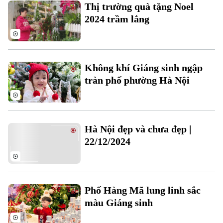
Thị trường quà tặng Noel
2024 trầm lắng
Không khí Giáng sinh ngập
tràn phố phường Hà Nội
Bản quyền thuộc về Cơ quan Báo và Phát thanh Truyền hình Hà Nội Giấy
phép số: Số 63/GP-TTDT, cấp ngày 10/05/2023
TRANG THÔNG TIN ĐIỆN TỬ
Hà Nội đẹp và chưa đẹp |
CỦA CƠ QUAN BÁO VÀ PHÁT THANH TRUYỀN HÌNH HÀ NỘI
22/12/2024
Số 3-5 Huỳnh Thúc Kháng-Phường Láng-Hà Nội
Giám đốc: VŨ MINH TUẤN
Phó Giám đốc: Nguyễn Kim Khiêm, Nguyễn Minh Đức, Nguyễn Thành Lợi
Phố Hàng Mã lung linh sắc
màu Giáng sinh