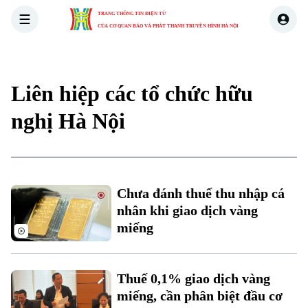
TRANG THÔNG TIN ĐIỆN TỬ
CỦA CƠ QUAN BÁO VÀ PHÁT THANH TRUYỀN HÌNH HÀ NỘI
THỜI SỰ
HÀ NỘI
THẾ GIỚI
KINH TẾ
NHÀ ĐẤT
Liên hiệp các tổ chức hữu
Xu hướng
nghị Hà Nội
Chuyên mục
Chưa đánh thuế thu nhập cá
Thời sự
nhân khi giao dịch vàng
miếng
Hà Nội
Hà Nội
Chính trị
Nhịp sống Hà Nội
Thuế 0,1% giao dịch vàng
Thế giới
miếng, cần phân biệt đầu cơ
Xã hội
Người Hà Nội