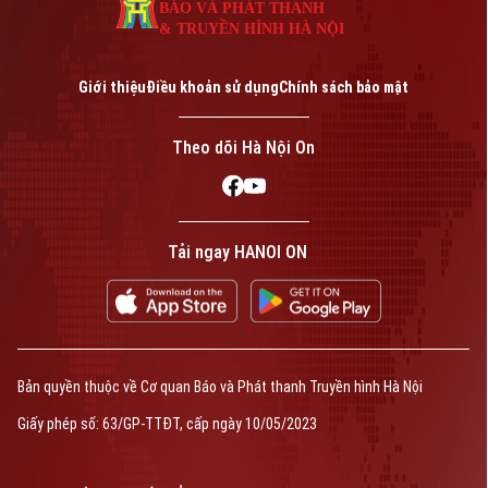
Quần vợt
BÁO VÀ PHÁT THANH
Tin tức
Đã phát sóng
& TRUYỀN HÌNH HÀ NỘI
Golf
Sao
Giới thiệu
Điều khoản sử dụng
Chính sách bảo mật
Theo dõi Hà Nội On
Điện ảnh
Theo dõi Hà Nội On
Thời trang
Âm nhạc
Tải ngay HANOI ON
Liên hệ đường dây nóng (bấm để gọi)
Tòa soạn
Tòa soạn
0865.116.699 (hotline)
0865.116.699
Bản quyền thuộc về Cơ quan Báo và Phát thanh Truyền hình Hà Nội
Bản quyền thuộc về Cơ quan Báo và Phát thanh Truyền hình Hà Nội Giấy
Giấy phép số: 63/GP-TTĐT, cấp ngày 10/05/2023
phép số: Số 63/GP-TTDT, cấp ngày 10/05/2023
TRANG THÔNG TIN ĐIỆN TỬ