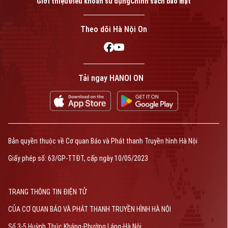
Giới thiệu
Điều khoản sử dụng
Chính sách bảo mật
Theo dõi Hà Nội On
Tải ngay HANOI ON
Bản quyền thuộc về Cơ quan Báo và Phát thanh Truyền hình Hà Nội Giấy
phép số: Số 63/GP-TTDT, cấp ngày 10/05/2023
TRANG THÔNG TIN ĐIỆN TỬ
CỦA CƠ QUAN BÁO VÀ PHÁT THANH TRUYỀN HÌNH HÀ NỘI
Số 3-5 Huỳnh Thúc Kháng-Phường Láng-Hà Nội
Giám đốc: VŨ MINH TUẤN
Bản quyền thuộc về Cơ quan Báo và Phát thanh Truyền hình Hà Nội
Phó Giám đốc: Nguyễn Kim Khiêm, Nguyễn Minh Đức, Nguyễn Thành Lợi
Giấy phép số: 63/GP-TTĐT, cấp ngày 10/05/2023
TRANG THÔNG TIN ĐIỆN TỬ
CỦA CƠ QUAN BÁO VÀ PHÁT THANH TRUYỀN HÌNH HÀ NỘI
Số 3-5 Huỳnh Thúc Kháng-Phường Láng-Hà Nội