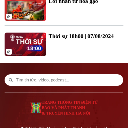
Lời nhắn từ hoa gạo
Âm nhạc
Theo dõi Hà Nội On
Thời sự 18h00 | 07/08/2024
Liên hệ đường dây nóng (bấm để gọi)
TRANG THÔNG TIN ĐIỆN TỬ
Tòa soạn
Tòa soạn
BÁO VÀ PHÁT THANH
0865.116.699 (hotline)
0865.116.699
& TRUYỀN HÌNH HÀ NỘI