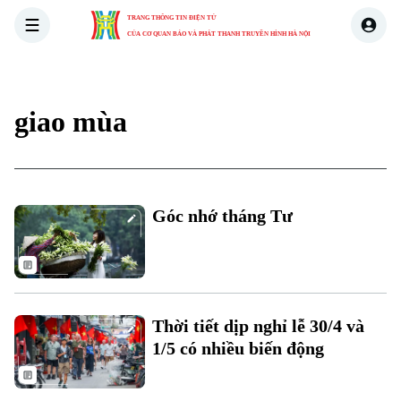
TRANG THÔNG TIN ĐIỆN TỬ
CỦA CƠ QUAN BÁO VÀ PHÁT THANH TRUYỀN HÌNH HÀ NỘI
THỜI SỰ
HÀ NỘI
THẾ GIỚI
KINH TẾ
NHÀ ĐẤT
giao mùa
Góc nhớ tháng Tư
Xu hướng
Thời tiết dịp nghỉ lễ 30/4 và
1/5 có nhiều biến động