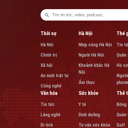
Thời sự
Hà Nội
Thế g
Hà Nội
Nhịp sống Hà Nội
Tin t
Chính trị
Người Hà Nội
Quân 
Xã hội
Khoảnh khắc Hà
Hồ sơ
Nội
An ninh trật tự
Người
Ẩm thực
phươ
Công nghệ
Văn hóa
Sức khỏe
Thể 
Tin tức
Y tế
Bóng
Làng nghề
Dinh dưỡng
Quần 
Di tích
Tư vấn sức khỏe
Golf