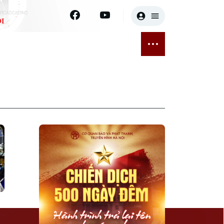
I
E
THỂ THAO
GIẢI TRÍ
ĐÃ PHÁT SÓNG
Bóng đá
Tin tức
ỡng
Quần vợt
Sao
sức khỏe
Golf
Điện ảnh
Thời trang
Âm nhạc