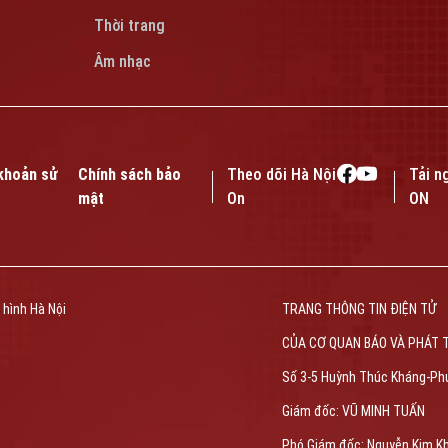
Thời trang
Âm nhạc
khoản sử
Chính sách bảo
Theo dõi Hà Nội
Tải n
mật
On
ON
 hình Hà Nội
TRANG THÔNG TIN ĐIỆN TỬ
CỦA CƠ QUAN BÁO VÀ PHÁT 
Số 3-5 Huỳnh Thúc Kháng-Ph
Giám đốc: VŨ MINH TUẤN
Phó Giám đốc: Nguyễn Kim K