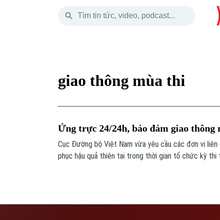
Thứ Bảy
THỜI SỰ
HÀ NỘI
THẾ GIỚI
08 Tháng 08, 2026
Hà Nội
Nhịp sống Hà Nộ
Tin tức
giao thông mùa thi
Chính trị
Người Hà Nội
Quân s
Xã hội
Khoảnh khắc Hà 
Hồ sơ
Ứng trực 24/24h, bảo đảm giao thông 
An ninh trật tự
Ẩm thực
Người V
Cục Đường bộ Việt Nam vừa yêu cầu các đơn vị liên
phục hậu quả thiên tai trong thời gian tổ chức kỳ thi 
Công nghệ
trung học phổ thông năm 2026, đảm bảo học sinh, giá
đến điểm thi an toàn.