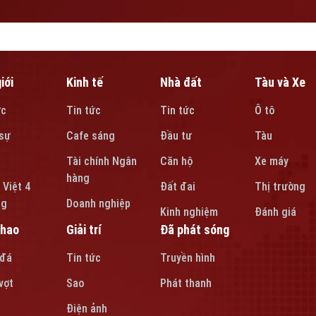
iới
Kinh tế
Nhà đất
Tàu và Xe
ức
Tin tức
Tin tức
Ô tô
sự
Cafe sáng
Đầu tư
Tàu
Tài chính Ngân
Căn hộ
Xe máy
hàng
 Việt 4
Đất đai
Thị trường
ng
Doanh nghiệp
Kinh nghiệm
Đánh giá
thao
Giải trí
Đã phát sóng
 đá
Tin tức
Truyền hình
vợt
Sao
Phát thanh
Điện ảnh