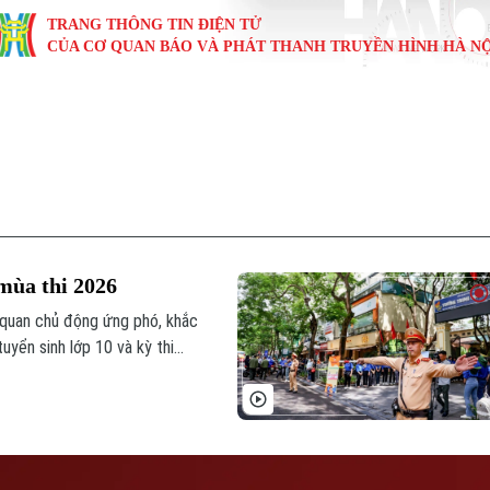
TRANG THÔNG TIN ĐIỆN TỬ
CỦA CƠ QUAN BÁO VÀ PHÁT THANH TRUYỀN HÌNH HÀ NỘ
KINH TẾ
NHÀ ĐẤT
TÀU VÀ XE
GIÁO DỤC
VĂN HÓA
SỨC KHỎ
i
Tin tức
Tin tức
Ô tô
Tin tức
Tin tức
Y tế
ự
Cafe sáng
Đầu tư
Tàu
Tuyển sinh
Làng nghề
Dinh dư
Nội
Tài chính Ngân hàng
Căn hộ
Xe máy
Hướng nghiệp
Di tích
Tư vấn 
mùa thi 2026
iệt 4 phương
Doanh nghiệp
Đất đai
Thị trường
 quan chủ động ứng phó, khắc
tuyển sinh lớp 10 và kỳ thi
Kinh nghiệm
Đánh giá
o viên, cán bộ tổ chức thi