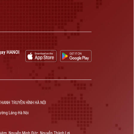
gay HANOI
THANH TRUYỀN HÌNH HÀ NỘI
ường Láng-Hà Nội
hiêm, Nguyễn Minh Đức, Nguyễn Thành Lợi