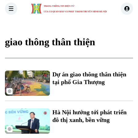
TRANG THÔNG TIN ĐIỆN TỬ
CỦA CƠ QUAN BÁO VÀ PHÁT THANH TRUYỀN HÌNH HÀ NỘI
THỜI SỰ
HÀ NỘI
THẾ GIỚI
KINH TẾ
NHÀ ĐẤT
giao thông thân thiện
Xu hướng
Chuyên mục
Dự án giao thông thân thiện
Thời sự
tại phố Gia Thượng
Hà Nội
Hà Nội
Chính trị
Hà Nội hướng tới phát triển
Nhịp sống Hà Nội
Thế giới
đô thị xanh, bền vững
Xã hội
Người Hà Nội
Tin tức
Kinh tế