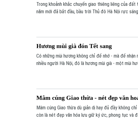
Trong khoảnh khắc chuyển giao thiêng liêng của đất t
năm mới đã bắt đầu, bầu trời Thủ đô Hà Nội rực sán
linh đầy sắc màu. Không chỉ là những màn trình diễn 
đêm giao thừa còn là biểu tượng của niềm tin, hy vọ
mới bình an, phát triển.
Hương mùi già đón Tết sang
Có những mùi hương không chỉ để nhớ - mà để nhận r
nhiều người Hà Nội, đó là hương mùi già - một mùi hư
mỗi độ cuối năm lại trở thành tín hiệu báo Tết về, đ
lắng nhất trong lòng người.
Mâm cúng Giao thừa - nét đẹp văn hoá
Mâm cúng Giao thừa dù giản dị hay đủ đầy không chỉ l
còn là nét đẹp văn hóa lưu giữ ký ức, phong tục và 
của dân tộc.