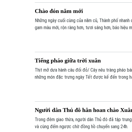
Chào đón năm mới
Những ngày cuối cùng của năm cũ, Thành phố nhanh 
gam màu mới, rộn ràng hơn, tươi sáng hơn, báo hiệu 
Tiếng pháo giữa trời xuân
Thịt mỡ dưa hành câu đối đỏ/ Cây nêu tràng pháo bá
những món đặc trưng ngày Tết được kể đến trong hai
cho tôi nhiều cảm xúc nhất là pháo.
Người dân Thủ đô hân hoan chào Xuâ
Trong đêm giao thừa, người dân Thủ đô đã tập trung
và cùng đếm ngược chờ đồng hồ chuyển sang 24h.