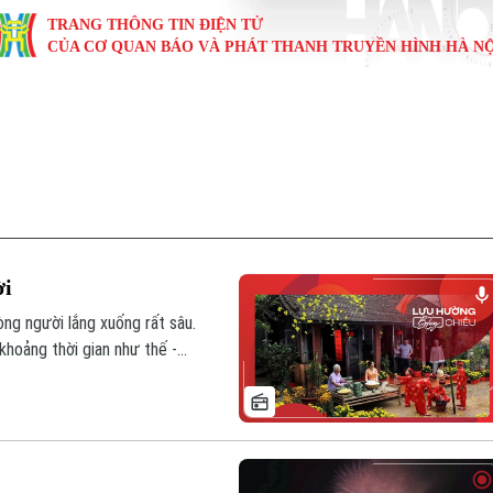
TRANG THÔNG TIN ĐIỆN TỬ
CỦA CƠ QUAN BÁO VÀ PHÁT THANH TRUYỀN HÌNH HÀ NỘ
KINH TẾ
NHÀ ĐẤT
TÀU VÀ XE
GIÁO DỤC
VĂN HÓA
SỨC KHỎ
i
Tin tức
Tin tức
Ô tô
Tin tức
Tin tức
Y tế
ự
Cafe sáng
Đầu tư
Tàu
Tuyển sinh
Làng nghề
Dinh dư
Nội
Tài chính Ngân hàng
Căn hộ
Xe máy
Hướng nghiệp
Di tích
Tư vấn 
ời
iệt 4 phương
Doanh nghiệp
Đất đai
Thị trường
ng người lắng xuống rất sâu.
khoảng thời gian như thế -
Kinh nghiệm
Đánh giá
êng rất khó gọi thành tên.