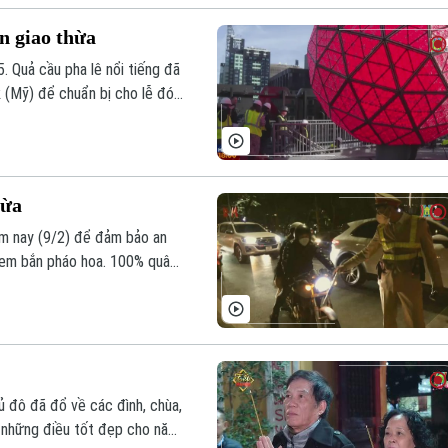
n giao thừa
. Quả cầu pha lê nổi tiếng đã
 (Mỹ) để chuẩn bị cho lễ đón
hừa
ôm nay (9/2) để đảm bảo an
 xem bắn pháo hoa. 100% quân
 quận huyện sẽ được tăng
ủ đô đã đổ về các đình, chùa,
 những điều tốt đẹp cho năm