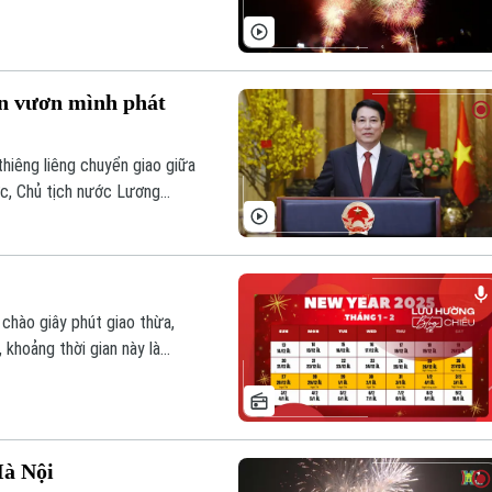
ên vươn mình phát
thiêng liêng chuyển giao giữa
ớc, Chủ tịch nước Lương
g chí và chiến sĩ cả nước,
hào giây phút giao thừa,
 khoảng thời gian này là
Hà Nội