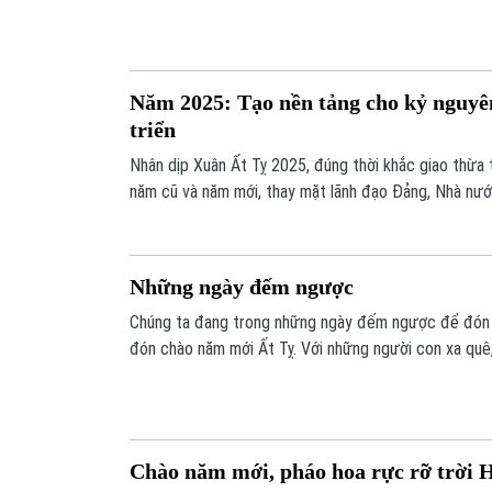
Năm 2025: Tạo nền tảng cho kỷ nguy
triển
Nhân dịp Xuân Ất Tỵ 2025, đúng thời khắc giao thừa 
năm cũ và năm mới, thay mặt lãnh đạo Đảng, Nhà nư
Cường có thông điệp chúc Tết gửi đến đồng bào, đồn
cũng như cộng đồng người Việt Nam ở nước ngoài.
Những ngày đếm ngược
Chúng ta đang trong những ngày đếm ngược để đón c
đón chào năm mới Ất Tỵ. Với những người con xa quê,
khoảng thời gian đong đầy cảm xúc.
Chào năm mới, pháo hoa rực rỡ trời 