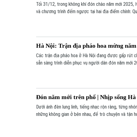
Tối 31/12, trong không khí đón chào năm mới 2025, 
và chương trình đếm ngược tại hai địa điểm chính: 
Thục và Cách mạng tháng Tám. Thành phố tổ chức bắn
6 trận địa) gồm các quận Hoàn Kiếm, Hà Đông, Nam T
huyện Đông Anh. Màn bắn pháo hoa kéo dài 15 phút,
1/1/2025.
Hà Nội: Trận địa pháo hoa mừng năm 
Các trận địa pháo hoa ở Hà Nội đang được gấp rút c
sẵn sàng trình diễn phục vụ người dân đón năm mới 2
Đón năm mới trên phố | Nhịp sống Hà 
Dưới ánh đèn lung linh, tiếng nhạc rộn ràng, từng nh
những không gian ở bên nhau, để trò chuyện và tận 
quý giá của năm cũ trước khi bước sang năm mới.