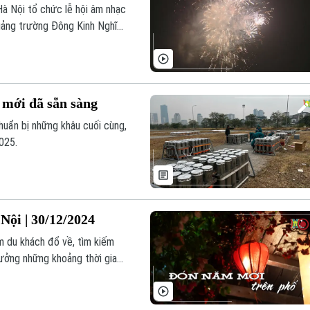
Hà Nội tổ chức lễ hội âm nhạc
Quảng trường Đông Kinh Nghĩa
 pháo hoa tại 5 khu vực (với
ừ Liêm, thị xã Sơn Tây và
 từ 0h đến 0h15 ngày
mới đã sẵn sàng
huẩn bị những khâu cuối cùng,
025.
Nội | 30/12/2024
óm du khách đổ về, tìm kiếm
hưởng những khoảng thời gian