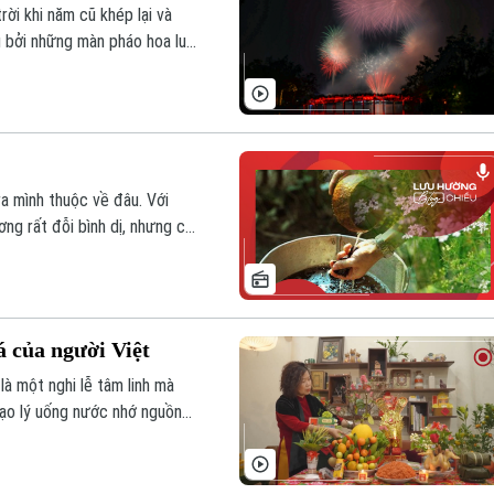
rời khi năm cũ khép lại và
g bởi những màn pháo hoa lung
ánh sáng mãn nhãn, pháo hoa
ng và khát vọng về một năm
a mình thuộc về đâu. Với
ơng rất đỗi bình dị, nhưng cứ
ánh thức những lớp ký ức sâu
 của người Việt
à một nghi lễ tâm linh mà
đạo lý uống nước nhớ nguồn