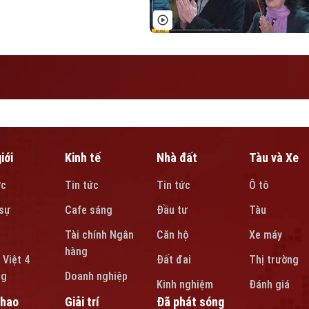
gười thân, cho quê hương, đất
iới
Kinh tế
Nhà đất
Tàu và Xe
ức
Tin tức
Tin tức
Ô tô
sự
Cafe sáng
Đầu tư
Tàu
Tài chính Ngân
Căn hộ
Xe máy
hàng
 Việt 4
Đất đai
Thị trường
ng
Doanh nghiệp
Kinh nghiệm
Đánh giá
thao
Giải trí
Đã phát sóng