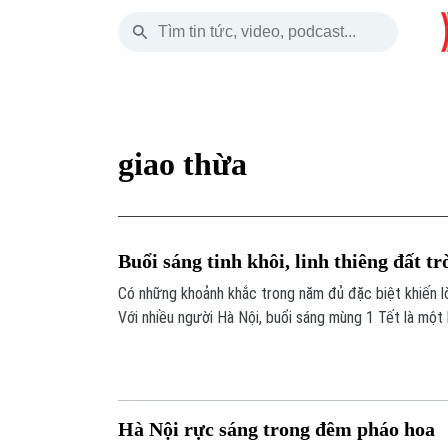
Chủ Nhật
THỜI SỰ
HÀ NỘI
THẾ GIỚI
09 Tháng 08, 2026
Hà Nội
Nhịp sống Hà Nộ
Tin tức
giao thừa
Chính trị
Người Hà Nội
Quân s
Xã hội
Khoảnh khắc Hà 
Hồ sơ
Buổi sáng tinh khôi, linh thiêng đất tr
An ninh trật tự
Ẩm thực
Người V
Có những khoảnh khắc trong năm đủ đặc biệt khiến lò
Với nhiều người Hà Nội, buổi sáng mùng 1 Tết là một 
Công nghệ
tĩnh lặng, trong trẻo và mang theo cảm giác thiêng li
Hà Nội rực sáng trong đêm pháo hoa