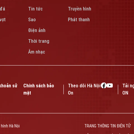
 đá
Tin tức
Truyền hình
vợt
Sao
Phát thanh
Điện ảnh
Thời trang
Âm nhạc
khoản sử
Chính sách bảo
Theo dõi Hà Nội
Tải n
mật
On
ON
 hình Hà Nội
TRANG THÔNG TIN ĐIỆN TỬ