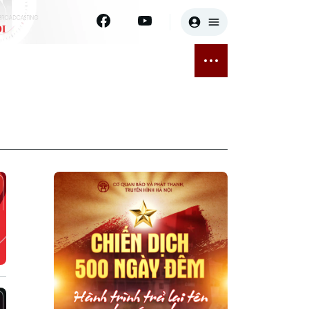
I
E
THỂ THAO
GIẢI TRÍ
ĐÃ PHÁT SÓNG
Bóng đá
Tin tức
ỡng
Quần vợt
Sao
sức khỏe
Golf
Điện ảnh
Thời trang
Âm nhạc