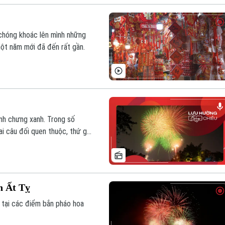
chóng khoác lên mình những
một năm mới đã đến rất gần.
nh chưng xanh. Trong số
 câu đối quen thuộc, thứ gợi
n Ất Tỵ
 tại các điểm bắn pháo hoa