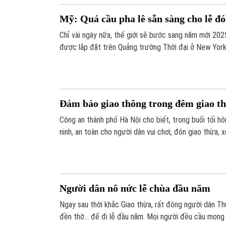
Mỹ: Quả cầu pha lê sẵn sàng cho lễ đó
Chỉ vài ngày nữa, thế giới sẽ bước sang năm mới 2025
được lắp đặt trên Quảng trường Thời đại ở New York
giao thừa.
Đảm bảo giao thông trong đêm giao t
Công an thành phố Hà Nội cho biết, trong buổi tối h
ninh, an toàn cho người dân vui chơi, đón giao thừa,
số các lực lượng CSGT, CSCĐ, CSHS và công an các
cường ứng trực làm nhiệm vụ.
Người dân nô nức lễ chùa đầu năm
Ngay sau thời khắc Giao thừa, rất đông người dân Th
đền thờ… để đi lễ đầu năm. Mọi người đều cầu mong