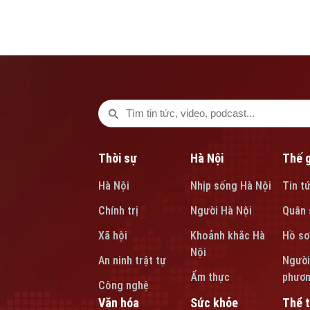
mới và gửi những ước nguyện bình an cho gia đình, n
nước.
Thời sự
Hà Nội
Thế g
Hà Nội
Nhịp sống Hà Nội
Tin t
Chính trị
Người Hà Nội
Quân 
Xã hội
Khoảnh khắc Hà
Hồ sơ
Nội
An ninh trật tự
Người
Ẩm thực
phươ
Công nghệ
Văn hóa
Sức khỏe
Thể 