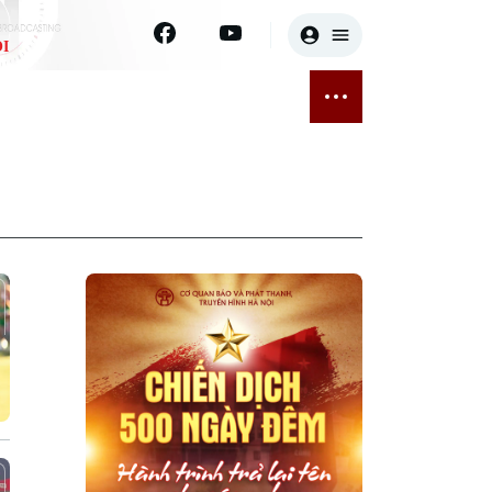
I
E
THỂ THAO
GIẢI TRÍ
ĐÃ PHÁT SÓNG
Bóng đá
Tin tức
ỡng
Quần vợt
Sao
sức khỏe
Golf
Điện ảnh
Thời trang
Âm nhạc