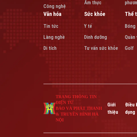
Ẩm thực
phươ
Công nghệ
Văn hóa
Sức khỏe
Thể 
Tin tức
Y tế
Bóng
Làng nghề
Dinh dưỡng
Quần 
Di tích
Tư vấn sức khỏe
Golf
TRANG THÔNG TIN
ĐIỆN TỬ
Giới
Điều 
BÁO VÀ PHÁT THANH
thiệu
dụng
& TRUYỀN HÌNH HÀ
NỘI