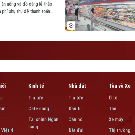
, ăn uống và đồ dâng lễ thắp
ả phí phụ thu để thanh toán
i gian nghỉ Tết.
iới
Kinh tế
Nhà đất
Tàu và Xe
ức
Tin tức
Tin tức
Ô tô
sự
Cafe sáng
Đầu tư
Tàu
Tài chính Ngân
Căn hộ
Xe máy
hàng
 Việt 4
Đất đai
Thị trường