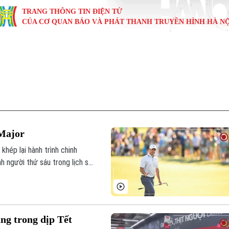
TRANG THÔNG TIN ĐIỆN TỬ
CỦA CƠ QUAN BÁO VÀ PHÁT THANH TRUYỀN HÌNH HÀ NỘ
KINH TẾ
NHÀ ĐẤT
TÀU VÀ XE
GIÁO DỤC
VĂN HÓA
SỨC KHỎ
i
Tin tức
Tin tức
Ô tô
Tin tức
Tin tức
Y tế
ự
Cafe sáng
Đầu tư
Tàu
Tuyển sinh
Làng nghề
Dinh dư
Nội
Tài chính Ngân hàng
Căn hộ
Xe máy
Hướng nghiệp
Di tích
Tư vấn 
 Major
iệt 4 phương
Doanh nghiệp
Đất đai
Thị trường
khép lại hành trình chinh
h người thứ sáu trong lịch sử
Kinh nghiệm
Đánh giá
ăng trong dịp Tết