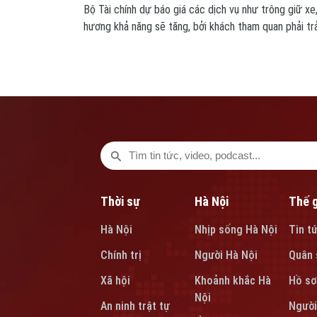
Bộ Tài chính dự báo giá các dịch vụ như trông giữ xe
hương khả năng sẽ tăng, bởi khách tham quan phải tr
chi phí và lương cho người lao động phục vụ trong thờ
Thời sự
Hà Nội
Thế g
Hà Nội
Nhịp sống Hà Nội
Tin t
Chính trị
Người Hà Nội
Quân 
Xã hội
Khoảnh khắc Hà
Hồ sơ
Nội
An ninh trật tự
Người