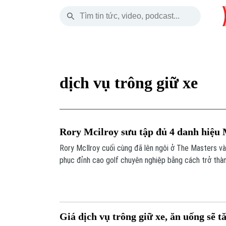
Thứ Năm
THỜI SỰ
HÀ NỘI
THẾ GIỚI
06 Tháng 08, 2026
Hà Nội
Nhịp sống Hà Nộ
Tin tức
dịch vụ trông giữ xe
Chính trị
Người Hà Nội
Quân s
Xã hội
Khoảnh khắc Hà 
Hồ sơ
Rory Mcilroy sưu tập đủ 4 danh hiệu
An ninh trật tự
Ẩm thực
Người V
Rory McIlroy cuối cùng đã lên ngôi ở The Masters và 
phục đỉnh cao golf chuyên nghiệp bằng cách trở thàn
Công nghệ
vô địch cả 4 giải Major danh giá nhất.
Giá dịch vụ trông giữ xe, ăn uống sẽ t