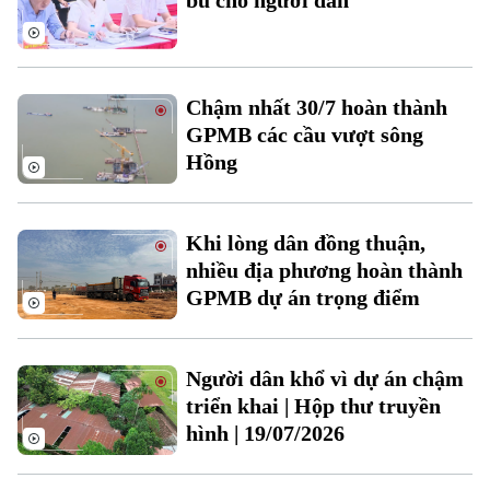
bù cho người dân
Chậm nhất 30/7 hoàn thành
GPMB các cầu vượt sông
Hồng
Liên hệ đường dây nóng (bấm để gọi)
Tòa soạn
Tòa soạn
Khi lòng dân đồng thuận,
0865.116.699 (hotline)
0865.116.699
nhiều địa phương hoàn thành
GPMB dự án trọng điểm
Người dân khổ vì dự án chậm
triển khai | Hộp thư truyền
hình | 19/07/2026