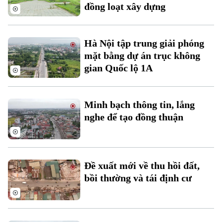
đồng loạt xây dựng
Thời sự
Hà Nội tập trung giải phóng
Hà Nội
Hà Nội
mặt bằng dự án trục không
gian Quốc lộ 1A
Chính trị
Nhịp sống Hà Nội
Thế giới
Xã hội
Người Hà Nội
Tin tức
Minh bạch thông tin, lắng
Kinh tế
An ninh trật tự
nghe để tạo đồng thuận
Khoảnh khắc Hà Nội
Quân sự
Tin tức
Nhà đất
Công nghệ
Ẩm thực
Hồ sơ
Cafe sáng
Tin tức
Tàu và Xe
Đề xuất mới về thu hồi đất,
Người Việt 4 phương
Tài chính Ngân hàng
bồi thường và tái định cư
Đầu tư
Ô tô
Giáo dục
Doanh nghiệp
Căn hộ
Tàu
Tin tức
Văn hóa