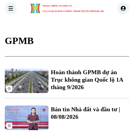
TRANG THÔNG TIN ĐIỆN TỬ
CỦA CƠ QUAN BÁO VÀ PHÁT THANH TRUYỀN HÌNH HÀ NỘI
THỜI SỰ
HÀ NỘI
THẾ GIỚI
KINH TẾ
NHÀ ĐẤT
GPMB
Hoàn thành GPMB dự án
Trục không gian Quốc lộ 1A
tháng 9/2026
Bản tin Nhà đất và đầu tư |
08/08/2026