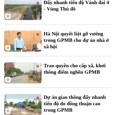
Đẩy nhanh tiến độ Vành đai 4
Đất đai
Xe máy
- Vùng Thủ đô
Tuyển sinh
Tin tức
Sức khỏe
Kinh nghiệm
Thị trường
Hướng nghiệp
Làng nghề
Y tế
Thể thao
Đánh giá
Hà Nội quyết liệt gỡ vướng
Di tích
Dinh dưỡng
trong GPMB cho dự án nhà ở
Bóng đá
Giải trí
xã hội
Tư vấn sức khỏe
Quần vợt
Tin tức
Đã phát sóng
Golf
Trao quyền cho cấp xã, khơi
Sao
thông điểm nghẽn GPMB
Điện ảnh
Thời trang
Dự án giao thông đẩy nhanh
Âm nhạc
tiến độ do đồng thuận cao
trong GPMB