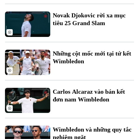
Novak Djokovic rời xa mục
tiêu 25 Grand Slam
Theo dõi Hà Nội On
Những cột mốc mới tại tứ kết
Wimbledon
Carlos Alcaraz vào bán kết
đơn nam Wimbledon
Wimbledon và những quy tắc
nghiêm ngặt