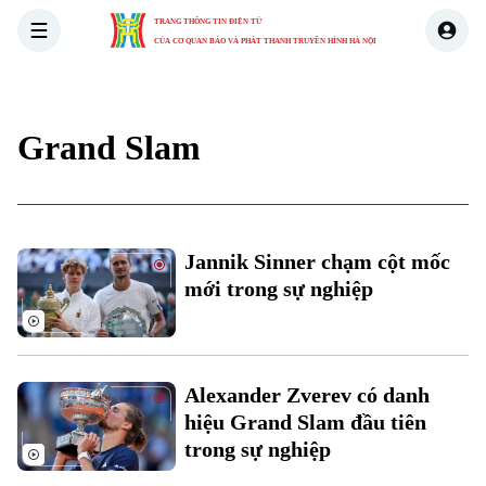
TRANG THÔNG TIN ĐIỆN TỬ
CỦA CƠ QUAN BÁO VÀ PHÁT THANH TRUYỀN HÌNH HÀ NỘI
THỜI SỰ
HÀ NỘI
THẾ GIỚI
KINH TẾ
NHÀ ĐẤT
Grand Slam
Jannik Sinner chạm cột mốc
mới trong sự nghiệp
Alexander Zverev có danh
hiệu Grand Slam đầu tiên
trong sự nghiệp