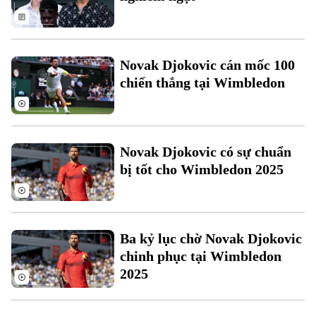
Novak Djokovic cán mốc 100
chiến thắng tại Wimbledon
Liên hệ đường dây nóng (bấm để gọi)
Tòa soạn
Tòa soạn
Novak Djokovic có sự chuẩn
0865.116.699 (hotline)
0865.116.699
bị tốt cho Wimbledon 2025
Ba kỷ lục chờ Novak Djokovic
chinh phục tại Wimbledon
2025