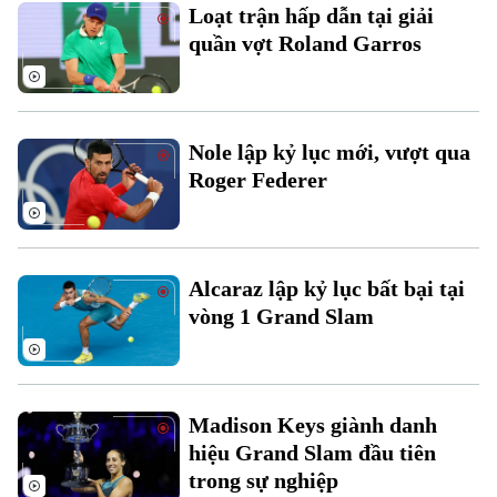
Loạt trận hấp dẫn tại giải
quần vợt Roland Garros
Nole lập kỷ lục mới, vượt qua
Roger Federer
Bản quyền thuộc về Cơ quan Báo và Phát thanh Truyền hình Hà Nội Giấy
phép số: Số 63/GP-TTDT, cấp ngày 10/05/2023
TRANG THÔNG TIN ĐIỆN TỬ
Alcaraz lập kỷ lục bất bại tại
CỦA CƠ QUAN BÁO VÀ PHÁT THANH TRUYỀN HÌNH HÀ NỘI
vòng 1 Grand Slam
Số 3-5 Huỳnh Thúc Kháng-Phường Láng-Hà Nội
Giám đốc: VŨ MINH TUẤN
Phó Giám đốc: Nguyễn Kim Khiêm, Nguyễn Minh Đức, Nguyễn Thành Lợi
Madison Keys giành danh
hiệu Grand Slam đầu tiên
trong sự nghiệp