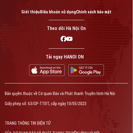
Tin tức
Đã phát sóng
Golf
Giới thiệu
Điều khoản sử dụng
Chính sách bảo mật
Sao
Theo dõi Hà Nội On
Theo dõi Hà Nội On
Điện ảnh
Thời trang
Âm nhạc
Tải ngay HANOI ON
Liên hệ đường dây nóng (bấm để gọi)
Tòa soạn
Tòa soạn
0865.116.699 (hotline)
0865.116.699
Bản quyền thuộc về Cơ quan Báo và Phát thanh Truyền hình Hà Nội
Bản quyền thuộc về Cơ quan Báo và Phát thanh Truyền hình Hà Nội Giấy
Giấy phép số: 63/GP-TTĐT, cấp ngày 10/05/2023
phép số: Số 63/GP-TTDT, cấp ngày 10/05/2023
TRANG THÔNG TIN ĐIỆN TỬ
TRANG THÔNG TIN ĐIỆN TỬ
CỦA CƠ QUAN BÁO VÀ PHÁT THANH TRUYỀN HÌNH HÀ NỘI
Số 3-5 Huỳnh Thúc Kháng-Phường Láng-Hà Nội