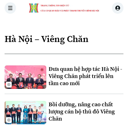
TRANG THÔNG TIN ĐIỆN TỬ
CỦA CƠ QUAN BÁO VÀ PHÁT THANH TRUYỀN HÌNH HÀ NỘI
THỜI SỰ
HÀ NỘI
THẾ GIỚI
KINH TẾ
NHÀ ĐẤT
Hà Nội – Viêng Chăn
Xu hướng
Chuyên mục
Đưa quan hệ hợp tác Hà Nội -
Viêng Chăn phát triển lên
Thời sự
tầm cao mới
Hà Nội
Hà Nội
Bồi dưỡng, nâng cao chất
Chính trị
lượng cán bộ thủ đô Viêng
Nhịp sống Hà Nội
Thế giới
Chăn
Xã hội
Người Hà Nội
Tin tức