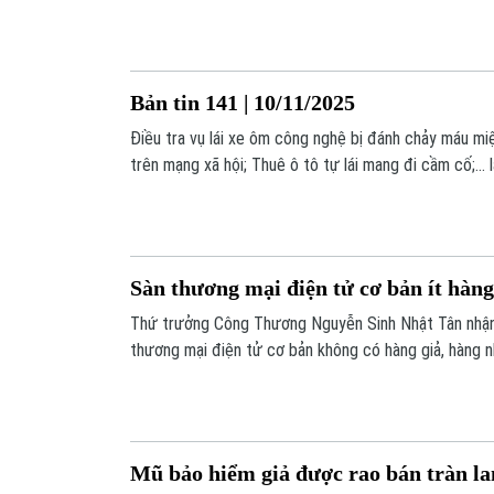
phạm.
Bản tin 141 | 10/11/2025
Điều tra vụ lái xe ôm công nghệ bị đánh chảy máu miệ
trên mạng xã hội; Thuê ô tô tự lái mang đi cầm cố;...
trong Bản tin 141 hôm nay.
Sàn thương mại điện tử cơ bản ít hàng
Thứ trưởng Công Thương Nguyễn Sinh Nhật Tân nhận 
thương mại điện tử cơ bản không có hàng giả, hàng n
có thể bị trà trộn.
Mũ bảo hiểm giả được rao bán tràn la