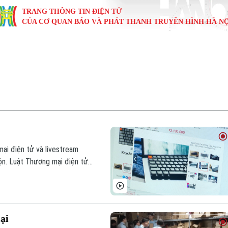
TRANG THÔNG TIN ĐIỆN TỬ
CỦA CƠ QUAN BÁO VÀ PHÁT THANH TRUYỀN HÌNH HÀ NỘ
KINH TẾ
NHÀ ĐẤT
TÀU VÀ XE
GIÁO DỤC
VĂN HÓA
SỨC KHỎ
i
Tin tức
Tin tức
Ô tô
Tin tức
Tin tức
Y tế
ự
Cafe sáng
Đầu tư
Tàu
Tuyển sinh
Làng nghề
Dinh dư
Nội
Tài chính Ngân hàng
Căn hộ
Xe máy
Hướng nghiệp
Di tích
Tư vấn 
iệt 4 phương
Doanh nghiệp
Đất đai
Thị trường
mại điện tử và livestream
lộn. Luật Thương mại điện tử
Kinh nghiệm
Đánh giá
đặt trong khuôn khổ của pháp
ại