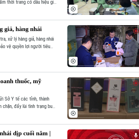
ẩm thời trang có dấu hiệu giả
g giả, hàng nhái
ra, xử lý hàng giả, hàng nhái
ảo vệ quyền lợi người tiêu
doanh thuốc, mỹ
i Sở Y tế các tỉnh, thành
chặn, đẩy lùi tình trạng buôn
ược, mỹ phẩm.
nhái dịp cuối năm |