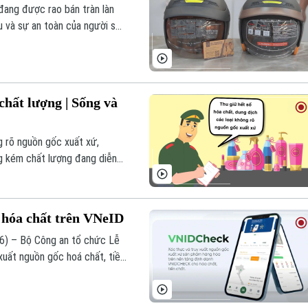
đang được rao bán tràn làn
u và sự an toàn của người sử
chất lượng | Sống và
g rõ nguồn gốc xuất xứ,
ng kém chất lượng đang diễn
Sản xuất, buôn bán hàng giả,
ào?
 hóa chất trên VNeID
C06) – Bộ Công an tổ chức Lễ
 xuất nguồn gốc hoá chất, tiền