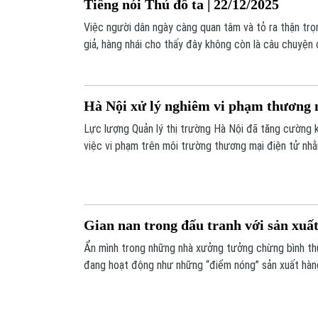
Tiếng nói Thủ đô ta | 22/12/2025
Việc người dân ngày càng quan tâm và tỏ ra thận trọ
giả, hàng nhái cho thấy đây không còn là câu chuyện 
doanh nghiệp, mà đã trở thành mối bận tâm chung của 
mỗi mùa mua sắm cuối năm.
Hà Nội xử lý nghiêm vi phạm thương 
Lực lượng Quản lý thị trường Hà Nội đã tăng cường k
việc vi phạm trên môi trường thương mại điện tử nhằm
bảo vệ quyền lợi người tiêu dùng.
Gian nan trong đấu tranh với sản xuất
Ẩn mình trong những nhà xưởng tưởng chừng bình thư
đang hoạt động như những “điểm nóng” sản xuất hàng
tiếng.