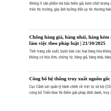
Không ít sản phẩm mũ bảo hiểm giả, kém chất lượng 
trên thị trường, gây ảnh hưởng đến uy tín thương hiệ
dụng.
Chống hàng giả, hàng nhái, hàng kém 
làm việc theo pháp luật | 21/10/2025
Tình trạng sản xuất, buôn bán các loại hàng hóa khôn
không có hóa đơn, chứng từ, hàng giả, hàng nhái, hà
biến phức tạp. Vậy, chế tài để xử lý đối với hành vi "
hàng kém chất lượng" được pháp luật quy định thế n
Công bố hệ thống truy xuất nguồn gốc
Cục Cảnh sát quản lý hành chính về trật tự xã hội (
công bố Triển khai thí điểm giải pháp định danh, truy
chất trên nền tảng VNeID, chiều 16/10.