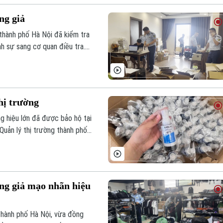
gười tiêu dùng.
ng giả
 thành phố Hà Nội đã kiểm tra
nh sự sang cơ quan điều tra.
lý trong tháng 6, nhóm hàng
.
hị trường
g hiệu lớn đã được bảo hộ tại
 Quản lý thị trường thành phố
t các cơ quan chức năng, các
 tinh vi.
ng giả mạo nhãn hiệu
 thành phố Hà Nội, vừa đồng