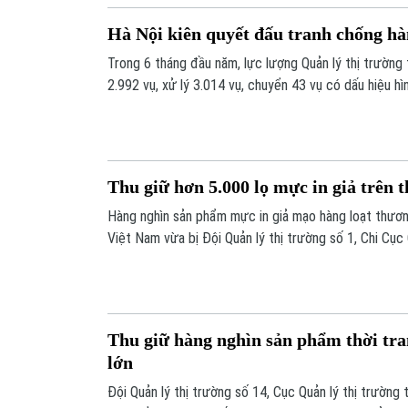
hẹn "hàng chính hãng", "giảm giá sốc" nhằm lừa đảo n
Hà Nội kiên quyết đấu tranh chống hà
Trong 6 tháng đầu năm, lực lượng Quản lý thị trường
2.992 vụ, xử lý 3.014 vụ, chuyển 43 vụ có dấu hiệu hì
Đáng chú ý, trong tổng số 491 hành vi vi phạm bị xử 
xâm phạm quyền sở hữu trí tuệ chiếm tới 257 hành vi
Thu giữ hơn 5.000 lọ mực in giả trên t
Hàng nghìn sản phẩm mực in giả mạo hàng loạt thươn
Việt Nam vừa bị Đội Quản lý thị trường số 1, Chi Cục
Hà Nội, phát hiện và thu giữ. Đáng chú ý, để qua mắ
đối tượng đã sử dụng những thủ đoạn bọc lót vô cùng
Thu giữ hàng nghìn sản phẩm thời tra
lớn
Đội Quản lý thị trường số 14, Cục Quản lý thị trường