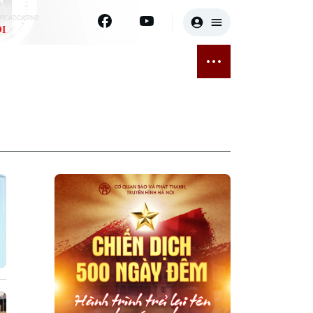
I
E
THỂ THAO
GIẢI TRÍ
ĐÃ PHÁT SÓNG
Bóng đá
Tin tức
ỡng
Quần vợt
Sao
sức khỏe
Golf
Điện ảnh
Thời trang
Âm nhạc