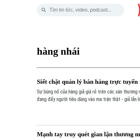
Thứ Sáu
THỜI SỰ
HÀ NỘI
THẾ GIỚI
07 Tháng 08, 2026
Hà Nội
Nhịp sống Hà Nộ
Tin tức
hàng nhái
Chính trị
Người Hà Nội
Quân s
Xã hội
Khoảnh khắc Hà 
Hồ sơ
Siết chặt quản lý bán hàng trực tuyến
An ninh trật tự
Ẩm thực
Người V
Sự bùng nổ của hàng giả giá rẻ trên các sàn thương 
đang đẩy người tiêu dùng vào ma trận thật - giả lẫn 
Công nghệ
2025 chính thức có hiệu lực từ ngày 1/7/2026 khiến việc bán hàng trực tuyến hay
livestream không còn là sân chơi tự do mà sẽ được 
luật.
Mạnh tay truy quét gian lận thương m