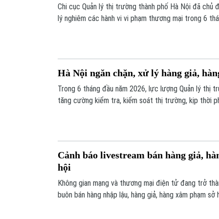
Chi cục Quản lý thị trường thành phố Hà Nội đã chủ 
lý nghiêm các hành vi vi phạm thương mại trong 6 th
ngân sách nhà nước hơn 56,6 tỷ đồng.
Hà Nội ngăn chặn, xử lý hàng giả, hàn
Trong 6 tháng đầu năm 2026, lực lượng Quản lý thị t
tăng cường kiểm tra, kiểm soát thị trường, kịp thời ph
liên quan đến hàng giả, hàng hóa giả mạo nhãn hiệu, 
người tiêu dùng và môi trường kinh doanh lành mạnh.
Cảnh báo livestream bán hàng giả, hà
hội
Không gian mạng và thương mại điện tử đang trở thà
buôn bán hàng nhập lậu, hàng giả, hàng xâm phạm sở h
thức livestream bán hàng. Nhiều đối tượng lợi dụng tí
nền tảng mạng xã hội để tiêu thụ hàng giả, quảng cáo 