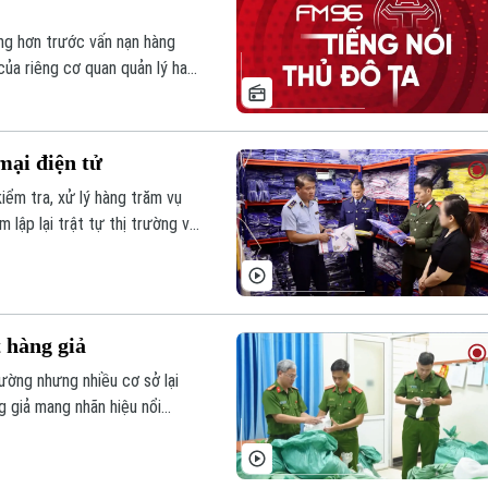
ng hơn trước vấn nạn hàng
của riêng cơ quan quản lý hay
toàn xã hội, nhất là trong
mại điện tử
iểm tra, xử lý hàng trăm vụ
 lập lại trật tự thị trường và
 hàng giả
ờng nhưng nhiều cơ sở lại
 giả mang nhãn hiệu nổi