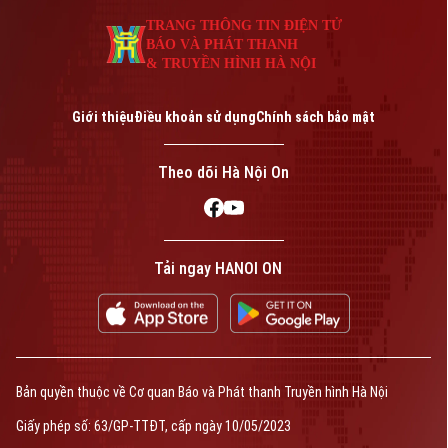
An ninh trật tự
Khoảnh khắc Hà Nội
TRANG THÔNG TIN ĐIỆN TỬ
Quân sự
Tin tức
Nhà đất
BÁO VÀ PHÁT THANH
Công nghệ
Ẩm thực
& TRUYỀN HÌNH HÀ NỘI
Hồ sơ
Cafe sáng
Tin tức
Tàu và Xe
Giới thiệu
Điều khoản sử dụng
Chính sách bảo mật
Người Việt 4 phương
Tài chính Ngân hàng
Đầu tư
Ô tô
Giáo dục
Theo dõi Hà Nội On
Doanh nghiệp
Căn hộ
Tàu
Tin tức
Văn hóa
Đất đai
Xe máy
Tuyển sinh
Tin tức
Tải ngay HANOI ON
Sức khỏe
Kinh nghiệm
Thị trường
Hướng nghiệp
Làng nghề
Y tế
Thể thao
Đánh giá
Di tích
Dinh dưỡng
Bóng đá
Giải trí
Bản quyền thuộc về Cơ quan Báo và Phát thanh Truyền hình Hà Nội
Tư vấn sức khỏe
Quần vợt
Giấy phép số: 63/GP-TTĐT, cấp ngày 10/05/2023
Tin tức
Đã phát sóng