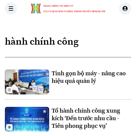
TRANG THÔNG TIN ĐIỆN TỬ
CỦA CƠ QUAN BÁO VÀ PHÁT THANH TRUYỀN HÌNH HÀ NỘI
THỜI SỰ
HÀ NỘI
THẾ GIỚI
KINH TẾ
NHÀ ĐẤT
hành chính công
Tinh gọn bộ máy - nâng cao
hiệu quả quản lý
Tổ hành chính công xung
kích ‘Đến trước nhu cầu -
Tiên phong phục vụ’