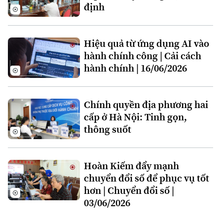
Chuyên mục
định
Thời sự
Hiệu quả từ ứng dụng AI vào
Hà Nội
Hà Nội
hành chính công | Cải cách
hành chính | 16/06/2026
Chính trị
Nhịp sống Hà Nội
Thế giới
Xã hội
Người Hà Nội
Chính quyền địa phương hai
Tin tức
Kinh tế
cấp ở Hà Nội: Tinh gọn,
An ninh trật tự
Khoảnh khắc Hà Nội
thông suốt
Quân sự
Tin tức
Nhà đất
Công nghệ
Ẩm thực
Hồ sơ
Cafe sáng
Tin tức
Hoàn Kiếm đẩy mạnh
Tàu và Xe
Người Việt 4 phương
chuyển đổi số để phục vụ tốt
Tài chính Ngân hàng
Đầu tư
hơn | Chuyển đổi số |
Ô tô
Giáo dục
03/06/2026
Doanh nghiệp
Căn hộ
Tàu
Tin tức