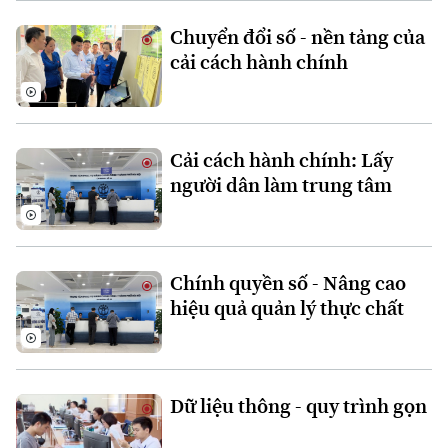
Văn hóa
Đất đai
Xe máy
Chuyển đổi số - nền tảng của
Tuyển sinh
Tin tức
cải cách hành chính
Sức khỏe
Kinh nghiệm
Thị trường
Hướng nghiệp
Làng nghề
Y tế
Thể thao
Đánh giá
Di tích
Cải cách hành chính: Lấy
Dinh dưỡng
Bóng đá
Giải trí
người dân làm trung tâm
Tư vấn sức khỏe
Quần vợt
Tin tức
Đã phát sóng
Golf
Sao
Chính quyền số - Nâng cao
hiệu quả quản lý thực chất
Điện ảnh
Thời trang
Dữ liệu thông - quy trình gọn
Âm nhạc