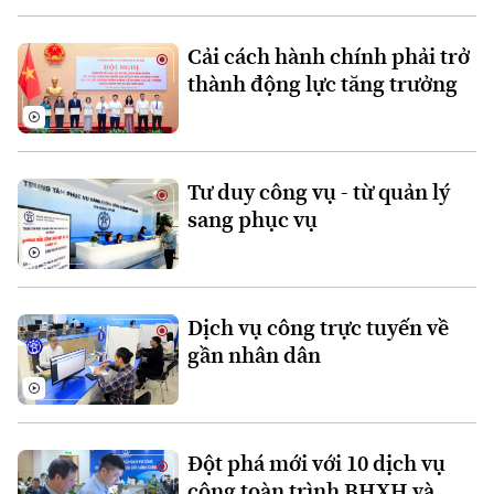
Cải cách hành chính phải trở
thành động lực tăng trưởng
Tư duy công vụ - từ quản lý
sang phục vụ
Bản quyền thuộc về Cơ quan Báo và Phát thanh Truyền hình Hà Nội Giấy
phép số: Số 63/GP-TTDT, cấp ngày 10/05/2023
TRANG THÔNG TIN ĐIỆN TỬ
Dịch vụ công trực tuyến về
CỦA CƠ QUAN BÁO VÀ PHÁT THANH TRUYỀN HÌNH HÀ NỘI
Số 3-5 Huỳnh Thúc Kháng-Phường Láng-Hà Nội
gần nhân dân
Giám đốc: VŨ MINH TUẤN
Phó Giám đốc: Nguyễn Kim Khiêm, Nguyễn Minh Đức, Nguyễn Thành Lợi
Đột phá mới với 10 dịch vụ
công toàn trình BHXH và