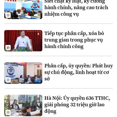
Siết chặt kỷ luật, kỷ cương
hành chính, nâng cao trách
nhiệm công vụ
Tiếp tục phân cấp, xóa bỏ
trung gian trong phục vụ
hành chính công
Liên hệ đường dây nóng (bấm để gọi)
Tòa soạn
Tòa soạn
Phân cấp, ủy quyền: Phát huy
0865.116.699 (hotline)
0865.116.699
sự chủ động, linh hoạt từ cơ
sở
Hà Nội: Ủy quyền 636 TTHC,
giải phóng 32 triệu giờ lao
động