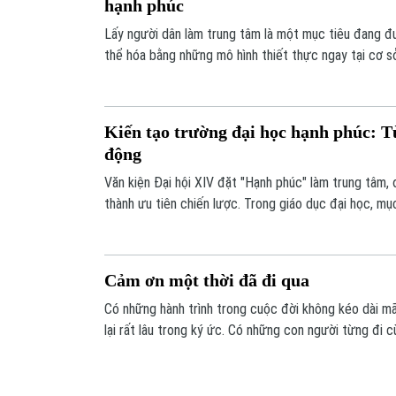
hạnh phúc
Lấy người dân làm trung tâm là một mục tiêu đang đ
thể hóa bằng những mô hình thiết thực ngay tại cơ sở
được lắng nghe trực tiếp, năng lực quản lý Nhà nước
góp phần kiến tạo một mô hình phát triển vì hạnh phú
Kiến tạo trường đại học hạnh phúc: 
động
Văn kiện Đại hội XIV đặt "Hạnh phúc" làm trung tâm, 
thành ưu tiên chiến lược. Trong giáo dục đại học, mục
trường để người học trưởng thành, thích ứng với thời
tâm Hội thảo “Kiến tạo trường đại học hạnh phúc tại
hành động” do Trường Đại học Đại Nam và Soha.vn ph
Cảm ơn một thời đã đi qua
Có những hành trình trong cuộc đời không kéo dài mãi
lại rất lâu trong ký ức. Có những con người từng đi
không phải để ở bên ta suốt đời, mà để dạy ta cách
thành, và cả cách buông tay đúng lúc.