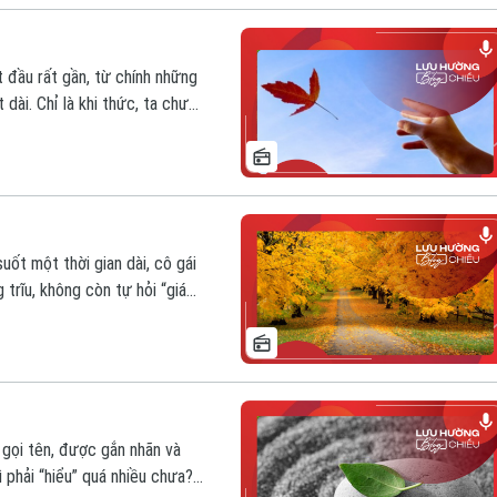
 đầu rất gần, từ chính những
dài. Chỉ là khi thức, ta chưa
 đủ hơn, rõ ràng hơn, và đôi
uốt một thời gian dài, cô gái
trĩu, không còn tự hỏi “giá
ng người chỉ đi cùng ta một
cũng cần một cái kết trọn
 gọi tên, được gắn nhãn và
 phải “hiểu” quá nhiều chưa?