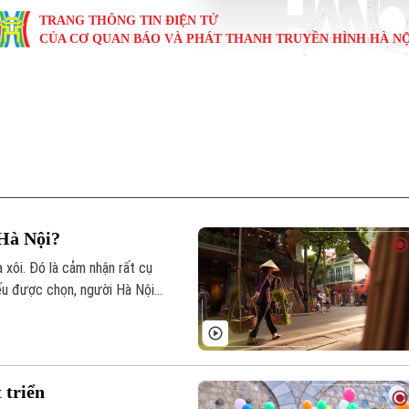
TRANG THÔNG TIN ĐIỆN TỬ
CỦA CƠ QUAN BÁO VÀ PHÁT THANH TRUYỀN HÌNH HÀ NỘ
KINH TẾ
NHÀ ĐẤT
TÀU VÀ XE
GIÁO DỤC
VĂN HÓA
SỨC KHỎ
i
Tin tức
Tin tức
Ô tô
Tin tức
Tin tức
Y tế
ự
Cafe sáng
Đầu tư
Tàu
Tuyển sinh
Làng nghề
Dinh dư
Nội
Tài chính Ngân hàng
Căn hộ
Xe máy
Hướng nghiệp
Di tích
Tư vấn 
 Hà Nội?
iệt 4 phương
Doanh nghiệp
Đất đai
Thị trường
 xôi. Đó là cảm nhận rất cụ
ếu được chọn, người Hà Nội
Kinh nghiệm
Đánh giá
phúc hơn?
 triển