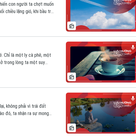
khiến con người ta chợt muốn
i chiều lặng gió, khi bầu trời
ía cuối chân trời. Mây vẫn
hạm vào những miền ký ức cũ.
. Chỉ là một ly cà phê, một
ở trong lòng ta một suy
 một triết lý rất nhẹ nhàng về
ó thể tự mình tìm thêm vị
i, không phải vì trái đất
ào đó, ta nhận ra sự mong
 chia tay không báo trước…
y nào đó mình không còn ở đây