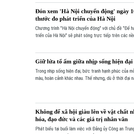
nghiên cứu xây dựng Bộ chỉ số hạnh phúc nhằm lắng 
Đón xem 'Hà Nội chuyển động' ngày 1
chính sách.
thước đo phát triển của Hà Nội
Chương trình "Hà Nội chuyển động" với chủ đề "Để h
triển của Hà Nội" sẽ phát sóng trực tiếp trên các n
Phát thanh, Truyền hình Hà Nội vào 19h hôm nay, ngà
Giữ lửa tổ ấm giữa nhịp sống hiện đại
Trong nhịp sống hiện đại, bức tranh hạnh phúc của m
màu, hoàn cảnh khác nhau. Thế nhưng, dù ở thời đại nà
đồng hành giữa các thành viên vẫn luôn là sợi dây bề
không chỉ là nền tảng vững chắc của mỗi người, mà cò
thống tốt đẹp được lưu truyền qua nhiều thế hệ ngườ
Không để xã hội giàu lên về vật chất 
hóa, đạo đức và các giá trị nhân văn
Phát biểu tại buổi làm việc với Đảng ủy Công an Trun