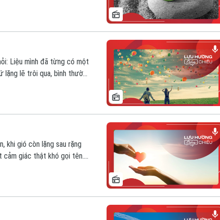
m xúc ban đầu, mà lập tức đi
hỏi: Liệu mình đã từng có một
lặng lẽ trôi qua, bình thường
 đời sống riêng của mỗi con
i khi ta không nhận ra, hoặc ta
, khi gió còn lặng sau rặng
t cảm giác thật khó gọi tên.
ng, được yêu thương, được đi
của mình. Hành trình ấy, nếu