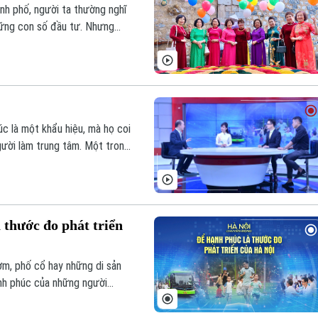
ành phố, người ta thường nghĩ
hững con số đầu tư. Nhưng
 thế giới lựa chọn một cách
iển nhanh đến đâu?" mà còn
 hay không?".
úc là một khẩu hiệu, mà họ coi
gười làm trung tâm. Một trong
đã giúp quốc gia này nhiều năm
uan trọng hơn, Hà Nội có thể
 thước đo phát triển
ơm, phố cổ hay những di sản
ạnh phúc của những người
ên thế giới lấy chất lượng
triển, Hà Nội cũng đang