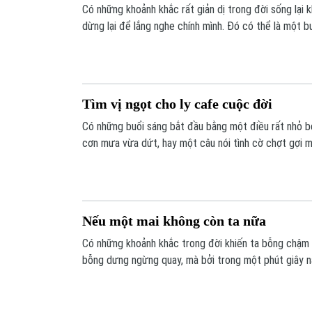
Có những khoảnh khắc rất giản dị trong đời sống lại 
dừng lại để lắng nghe chính mình. Đó có thể là một buổ
cao vời vợi và những cụm mây trắng lững lờ trôi về ph
bay theo cách của mây, còn lòng người thì lặng lẽ c
Tìm vị ngọt cho ly cafe cuộc đời
Có những buổi sáng bắt đầu bằng một điều rất nhỏ bé
cơn mưa vừa dứt, hay một câu nói tình cờ chợt gợi m
ngẫm. Và đôi khi, từ những điều giản dị ấy, ta nhận ra
cách sống: nếu cuộc đời có lúc đắng, ta hoàn toàn c
ngọt.
Nếu một mai không còn ta nữa
Có những khoảnh khắc trong đời khiến ta bỗng chậm lạ
bỗng dưng ngừng quay, mà bởi trong một phút giây n
manh của kiếp người. Một tin tức bất ngờ, một cuộc
đủ để khiến chúng ta lặng đi và tự hỏi: nếu một ngà
nữa, mình đã sống đủ đầy hay chưa?