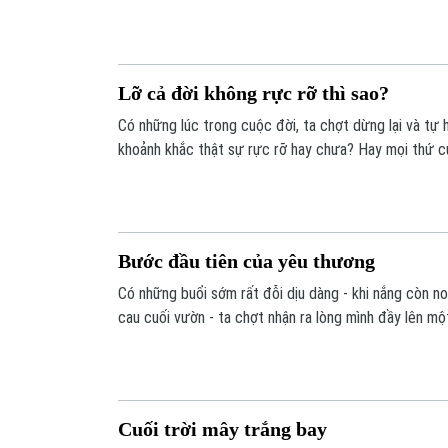
Có những lúc, ta nhìn một sự việc không còn bằng cả
tìm một tầng nghĩa phía sau nó.
Lỡ cả đời không rực rỡ thì sao?
Có những lúc trong cuộc đời, ta chợt dừng lại và tự 
khoảnh khắc thật sự rực rỡ hay chưa? Hay mọi thứ cứ 
đến mức không để lại dấu ấn gì? Tôi nghĩ rằng, trong
người, ai rồi cũng có ít nhất một lần rực rỡ. Chỉ là đô
không gọi đó là rực rỡ mà thôi.
Bước đầu tiên của yêu thương
Có những buổi sớm rất đỗi dịu dàng - khi nắng còn non
cau cuối vườn - ta chợt nhận ra lòng mình đầy lên mộ
Có lẽ đó là sự biết ơn. Biết ơn vì mình còn được số
qua những vấp ngã để rồi lớn lên theo cách rất riêng 
nhìn lại, luôn bắt đầu từ những điều gần gũi nhất.
Cuối trời mây trắng bay