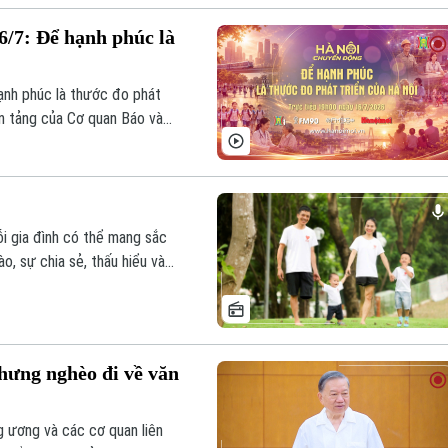
nghe người dân và hoàn thiện
6/7: Để hạnh phúc là
ạnh phúc là thước đo phát
ền tảng của Cơ quan Báo và
y 16/7.
ỗi gia đình có thể mang sắc
o, sự chia sẻ, thấu hiểu và
n chặt giữ lửa tổ ấm. Đó
n là giá trị văn hóa truyền
i Việt.
nhưng nghèo đi về văn
g ương và các cơ quan liên