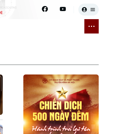
I
E
THỂ THAO
GIẢI TRÍ
ĐÃ PHÁT SÓNG
Bóng đá
Tin tức
ỡng
Quần vợt
Sao
sức khỏe
Golf
Điện ảnh
Thời trang
Âm nhạc