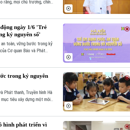
o rằng, mọi chủ trương, chính
t lượng cuộc sống, đảm bảo
văn, có cơ hội phát triển và
u.
động ngày 1/6 'Trẻ
ng kỷ nguyên số'
 an toàn, vững bước trong kỷ
g của Cơ quan Báo và Phát
ước trong kỷ nguyên
à Phát thanh, Truyền hình Hà
i mục tiêu xây dựng một môi
em đều được yêu thương, lắng
để tự bảo vệ mình, tự tin
 hình phát triển vì