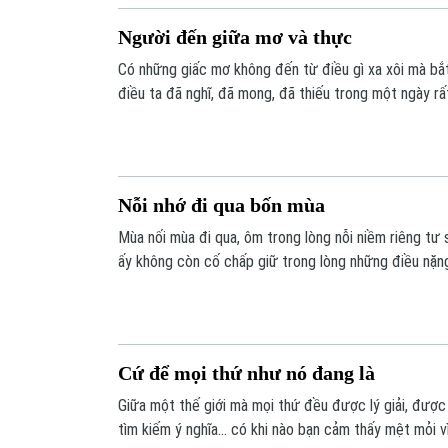
Người đến giữa mơ và thực
Có những giấc mơ không đến từ điều gì xa xôi mà bắt
điều ta đã nghĩ, đã mong, đã thiếu trong một ngày rất 
kịp gọi tên… nên khi ngủ, chúng tìm cách hiện ra - đầy
khi đẹp hơn cả thực tại.
Nỗi nhớ đi qua bốn mùa
Mùa nối mùa đi qua, ôm trong lòng nỗi niềm riêng tư s
ấy không còn cố chấp giữ trong lòng những điều nặng 
như”, cô học cách chấp nhận - chấp nhận rằng có nhữ
đoạn đường, chấp nhận rằng không phải tình yêu nào 
vẹn.
Cứ để mọi thứ như nó đang là
Giữa một thế giới mà mọi thứ đều được lý giải, được
tìm kiếm ý nghĩa… có khi nào bạn cảm thấy mệt mỏi vì