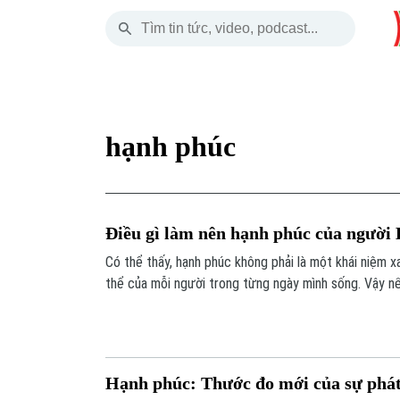
Thứ Năm
THỜI SỰ
HÀ NỘI
THẾ GIỚI
06 Tháng 08, 2026
Hà Nội
Nhịp sống Hà Nộ
Tin tức
hạnh phúc
Chính trị
Người Hà Nội
Quân s
Xã hội
Khoảnh khắc Hà 
Hồ sơ
Điều gì làm nên hạnh phúc của người
An ninh trật tự
Ẩm thực
Người V
Có thể thấy, hạnh phúc không phải là một khái niệm xa
thể của mỗi người trong từng ngày mình sống. Vậy n
Công nghệ
hôm nay mong muốn điều gì nhất để cảm thấy hạnh 
Hạnh phúc: Thước đo mới của sự phát