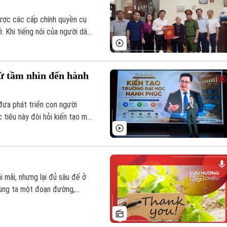
ược các cấp chính quyền cụ
. Khi tiếng nói của người dân
 sẽ được tối ưu hóa, từ đó
c.
Từ tầm nhìn đến hành
đưa phát triển con người
 tiêu này đòi hỏi kiến tạo môi
 đại AI. Đây cũng là trọng
 Việt Nam: Từ tầm nhìn đến
ối hợp tổ chức.
 mãi, nhưng lại đủ sâu để ở
 cùng ta một đoạn đường,
 yêu thương, cách trưởng