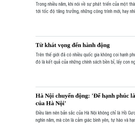
Trong nhiều năm, khi nói về sự phát triển của một th
tới tốc độ tăng trưởng, những công trình mới, hay n
ngày nay, ngày càng nhiều quốc gia và thành phố trên
tiếp cận khác. Họ không chỉ hỏi: "Thành phố phát tr
hỏi: "Người dân có thực sự hạnh phúc khi sống ở đây
Từ khát vọng đến hành động
Trên thế giới đã có nhiều quốc gia không coi hạnh ph
đó là kết quả của những chính sách bền bỉ, lấy con n
những quốc gia tiêu biểu chính là Phần Lan. Điều gì 
liên tiếp đứng đầu thế giới về chỉ số hạnh phúc và q
học được điều gì?
Hà Nội chuyển động: 'Để hạnh phúc là
của Hà Nội'
Điều làm nên bản sắc của Hà Nội không chỉ là Hồ Gư
nghìn năm, mà còn là cảm giác bình yên, tự hào và h
đang sống nơi đây. Khi nhiều quốc gia và thành phố tr
sống và hạnh phúc của người dân làm thước đo phát 