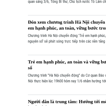
quan sáng 3/6, Tổng Bí thư, Chủ tịch nước Tô Lâm ch
sách phải hướng tới bảo vệ con người, nâng cao chấ
để mọi người dân được sống an toàn, lành mạnh, nhân 
được thụ hưởng công bằng, không ai bị bỏ lại phía sa
Đón xem chương trình Hà Nội chuyển 
em hạnh phúc, an toàn, vững bước tro
Chương trình Hà Nội chuyển động 'Trẻ em hạnh phúc,
nguyên số' sẽ phát sóng trực tiếp trên các nền tản
thanh, Truyền hình Hà Nội vào 19h hôm nay, ngày 1/6.
Trẻ em hạnh phúc, an toàn và vững b
số
Chương trình "Hà Nội chuyển động" do Cơ quan Báo v
Nội thực hiện lúc 19h00 hôm nay 1/6 nhằm hướng tớ
trường an toàn, lành mạnh và thân thiện để mỗi trẻ 
nghe, tôn trọng và đồng hành; được trang bị kỹ năng 
phát triển và vững bước trong kỷ nguyên số.
Người dân là trung tâm: Hướng tới mô