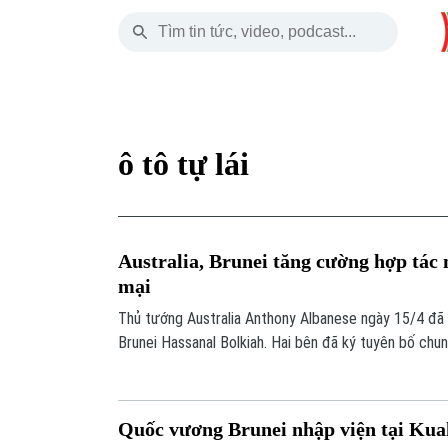
Thứ Bảy
THỜI SỰ
HÀ NỘI
THẾ GIỚI
08 Tháng 08, 2026
Hà Nội
Nhịp sống Hà Nộ
Tin tức
ô tô tự lái
Chính trị
Người Hà Nội
Quân s
Xã hội
Khoảnh khắc Hà 
Hồ sơ
Australia, Brunei tăng cường hợp tác
An ninh trật tự
Ẩm thực
Người V
mại
Thủ tướng Australia Anthony Albanese ngày 15/4 đã
Công nghệ
Brunei Hassanal Bolkiah. Hai bên đã ký tuyên bố ch
kinh tế và củng cố chuỗi cung ứng năng lượng giữa h
Quốc vương Brunei nhập viện tại Kua