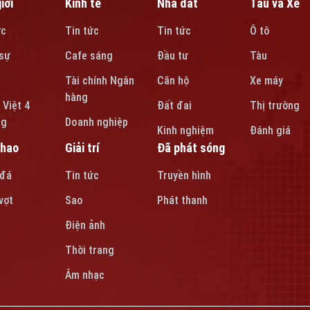
iới
Kinh tế
Nhà đất
Tàu và Xe
ức
Tin tức
Tin tức
Ô tô
sự
Cafe sáng
Đầu tư
Tàu
Tài chính Ngân
Căn hộ
Xe máy
hàng
 Việt 4
Đất đai
Thị trường
ng
Doanh nghiệp
Kinh nghiệm
Đánh giá
thao
Giải trí
Đã phát sóng
 đá
Tin tức
Truyền hình
vợt
Sao
Phát thanh
Điện ảnh
Thời trang
Âm nhạc