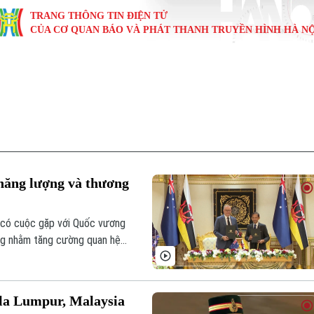
TRANG THÔNG TIN ĐIỆN TỬ
CỦA CƠ QUAN BÁO VÀ PHÁT THANH TRUYỀN HÌNH HÀ NỘ
KINH TẾ
NHÀ ĐẤT
TÀU VÀ XE
GIÁO DỤC
VĂN HÓA
SỨC KHỎ
i
Tin tức
Tin tức
Ô tô
Tin tức
Tin tức
Y tế
ự
Cafe sáng
Đầu tư
Tàu
Tuyển sinh
Làng nghề
Dinh dư
Nội
Tài chính Ngân hàng
Căn hộ
Xe máy
Hướng nghiệp
Di tích
Tư vấn 
 năng lượng và thương
iệt 4 phương
Doanh nghiệp
Đất đai
Thị trường
 có cuộc gặp với Quốc vương
Kinh nghiệm
Đánh giá
ung nhằm tăng cường quan hệ
ai nước.
la Lumpur, Malaysia