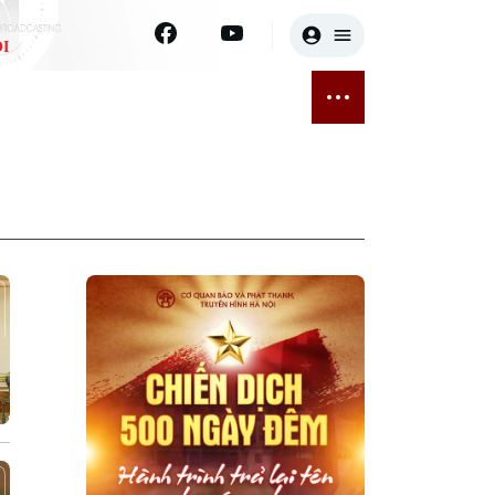
I
E
THỂ THAO
GIẢI TRÍ
ĐÃ PHÁT SÓNG
Bóng đá
Tin tức
ỡng
Quần vợt
Sao
sức khỏe
Golf
Điện ảnh
Thời trang
Âm nhạc