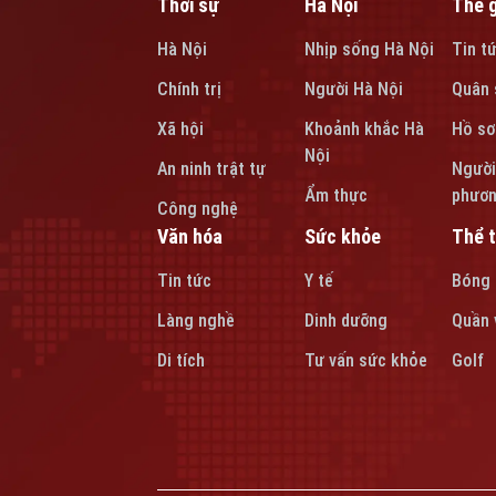
Thời sự
Hà Nội
Thế g
Hà Nội
Nhịp sống Hà Nội
Tin t
Chính trị
Người Hà Nội
Quân 
Xã hội
Khoảnh khắc Hà
Hồ sơ
Nội
An ninh trật tự
Người
Ẩm thực
phươ
Công nghệ
Văn hóa
Sức khỏe
Thể 
Tin tức
Y tế
Bóng
Làng nghề
Dinh dưỡng
Quần 
Di tích
Tư vấn sức khỏe
Golf