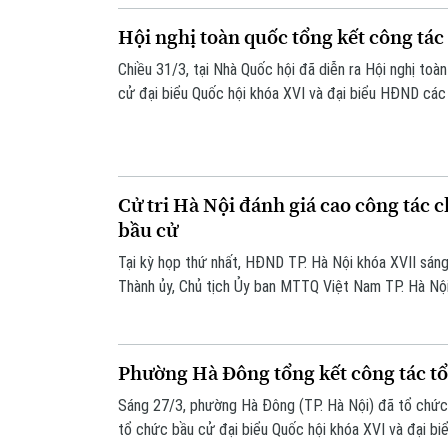
2031.
Hội nghị toàn quốc tổng kết công tác
Chiều 31/3, tại Nhà Quốc hội đã diễn ra Hội nghị to
cử đại biểu Quốc hội khóa XVI và đại biểu HĐND cá
Cử tri Hà Nội đánh giá cao công tác c
bầu cử
Tại kỳ họp thứ nhất, HĐND TP. Hà Nội khóa XVII sán
Thành ủy, Chủ tịch Ủy ban MTTQ Việt Nam TP. Hà Nội
báo cáo tổng hợp ý kiến, kiến nghị của cử tri trong 
khóa XVI và đại biểu HĐND các cấp nhiệm kỳ 2026-
Phường Hà Đông tổng kết công tác tổ
Sáng 27/3, phường Hà Đông (TP. Hà Nội) đã tổ chức
tổ chức bầu cử đại biểu Quốc hội khóa XVI và đại b