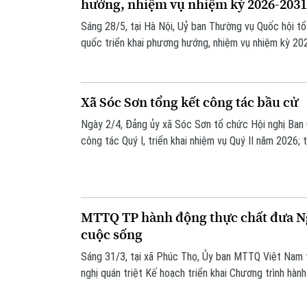
hướng, nhiệm vụ nhiệm kỳ 2026-2031
Sáng 28/5, tại Hà Nội, Uỷ ban Thường vụ Quốc hội t
quốc triển khai phương hướng, nhiệm vụ nhiệm kỳ 20
chức theo hình thức trực tiếp và trực tuyến tại điểm
Xã Sóc Sơn tổng kết công tác bầu cử
Ngày 2/4, Đảng ủy xã Sóc Sơn tổ chức Hội nghị Ban
công tác Quý I, triển khai nhiệm vụ Quý II năm 2026;
biểu Quốc hội khóa XVI và đại biểu HĐND các cấp n
MTTQ TP hành động thực chất đưa Ng
cuộc sống
Sáng 31/3, tại xã Phúc Thọ, Ủy ban MTTQ Việt Nam 
nghị quán triệt Kế hoạch triển khai Chương trình hà
Thành ủy thực hiện Nghị quyết số 02 của Bộ Chính tr
tác bầu cử đại biểu Quốc hội khóa XVI và đại biểu 