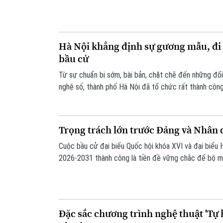
2026-2031.
Hà Nội khẳng định sự gương mẫu, đi 
bầu cử
Từ sự chuẩn bị sớm, bài bản, chặt chẽ đến những đổ
nghệ số, thành phố Hà Nội đã tổ chức rất thành côn
hội khóa XVI và HĐND các cấp nhiệm kỳ 2026-2031. V
cầu cao và vị thế đặc biệt của Thủ đô, Hà Nội luôn đ
gương mẫu trong tổ chức bầu cử.
Trọng trách lớn trước Đảng và Nhân 
Cuộc bầu cử đại biểu Quốc hội khóa XVI và đại biểu
2026-2031 thành công là tiền đề vững chắc để bộ m
đoạn mới. Kết quả bầu cử là thắng lợi của Nhân dân,
vai các đại biểu vừa được bầu những trọng trách lớn.
Đặc sắc chương trình nghệ thuật 'Tự