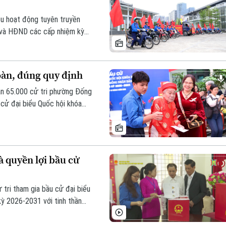
ều hoạt động tuyên truyền
I và HĐND các cấp nhiệm kỳ
ền về bầu cử, hỗ trợ tại các
hanh Xuân đã tổ chức cuộc
 trẻ Thanh Xuân với ngày hội
oàn, đúng quy định
ần 65.000 cử tri phường Đống
 cử đại biểu Quốc hội khóa
chuẩn bị chu đáo của các cơ
iệm của người dân, công tác
ành đúng kế hoạch.
 quyền lợi bầu cử
 tri tham gia bầu cử đại biểu
ỳ 2026-2031 với tinh thần
ể hiện quyền công dân mà còn
nhiệm của người dân Sơn Tây