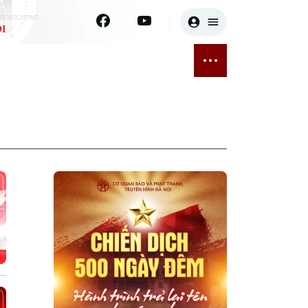
I
E
THỂ THAO
GIẢI TRÍ
ĐÃ PHÁT SÓNG
Bóng đá
Tin tức
ỡng
Quần vợt
Sao
sức khỏe
Golf
Điện ảnh
Thời trang
Âm nhạc