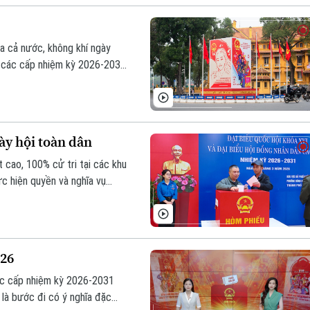
ủa cả nước, không khí ngày
D các cấp nhiệm kỳ 2026-2031
ến từng khu dân cư, thôn xóm.
g khí phấn khởi, tự hào hướng
ày hội toàn dân
t cao, 100% cử tri tại các khu
c hiện quyền và nghĩa vụ
a phương đầu tiên của TP.
 Quốc hội khóa XVI và đại
026
ác cấp nhiệm kỳ 2026-2031
 là bước đi có ý nghĩa đặc