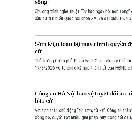
sông'
Chương trình nghệ thuật “Tự hào ngày hội non sông
bầu cử đại biểu Quốc hội khóa XVI và đại biểu HĐN
đã diễn ra tại Công viên Võ Thị Sáu vào tối 19/3. Sự
UBND - Uỷ ban MTTQ Việt Nam phường Bạch Mai tổ
Sớm kiện toàn bộ máy chính quyền đ
cử
Thủ tướng Chính phủ Phạm Minh Chính vừa ký Chỉ th
17/3/2026 về tổ chức kỳ họp thứ nhất của HĐND c
và tiếp tục nâng cao chất lượng, hiệu quả hoạt động
hai cấp.
Công an Hà Nội bảo vệ tuyệt đối an n
bầu cử
Với tinh thần chủ động “từ sớm, từ xa”, Công an thàn
đồng bộ, quyết liệt nhiều giải pháp, huy động tối đa 
đảm tuyệt đối an ninh, an toàn cho “ngày hội lớn” củ
trọng vào thành công chung của cuộc bầu cử trên đị