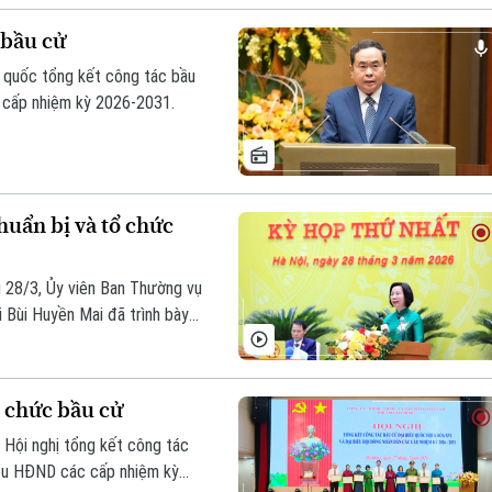
 bầu cử
àn quốc tổng kết công tác bầu
c cấp nhiệm kỳ 2026-2031.
huẩn bị và tổ chức
g 28/3, Ủy viên Ban Thường vụ
 Bùi Huyền Mai đã trình bày
cuộc bầu cử đại biểu Quốc hội
2031.
 chức bầu cử
 Hội nghị tổng kết công tác
iểu HĐND các cấp nhiệm kỳ