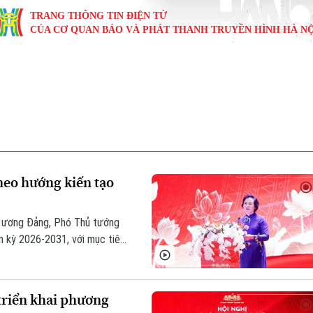
TRANG THÔNG TIN ĐIỆN TỬ
CỦA CƠ QUAN BÁO VÀ PHÁT THANH TRUYỀN HÌNH HÀ NỘ
KINH TẾ
NHÀ ĐẤT
TÀU VÀ XE
GIÁO DỤC
VĂN HÓA
SỨC KHỎ
i
Tin tức
Tin tức
Ô tô
Tin tức
Tin tức
Y tế
ự
Cafe sáng
Đầu tư
Tàu
Tuyển sinh
Làng nghề
Dinh dư
Nội
Tài chính Ngân hàng
Căn hộ
Xe máy
Hướng nghiệp
Di tích
Tư vấn 
heo hướng kiến tạo
iệt 4 phương
Doanh nghiệp
Đất đai
Thị trường
g ương Đảng, Phó Thủ tướng
Kinh nghiệm
Đánh giá
m kỳ 2026-2031, với mục tiêu
thắng lợi Nghị quyết Đại hội
hính phủ, chính quyền địa
triển khai phương