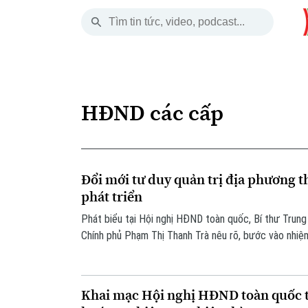
Thứ Sáu
THỜI SỰ
HÀ NỘI
THẾ GIỚI
07 Tháng 08, 2026
Hà Nội
Nhịp sống Hà Nộ
Tin tức
HĐND các cấp
Chính trị
Người Hà Nội
Quân s
Xã hội
Khoảnh khắc Hà 
Hồ sơ
Đổi mới tư duy quản trị địa phương t
An ninh trật tự
Ẩm thực
Người V
phát triển
Phát biểu tại Hội nghị HĐND toàn quốc, Bí thư Trun
Công nghệ
Chính phủ Phạm Thị Thanh Trà nêu rõ, bước vào nhiệ
rất cao là tăng trưởng hai con số, yêu cầu thực hiện 
XIV của Đảng... đang đặt ra yêu cầu rất lớn đối với C
phương các cấp.
Khai mạc Hội nghị HĐND toàn quốc 