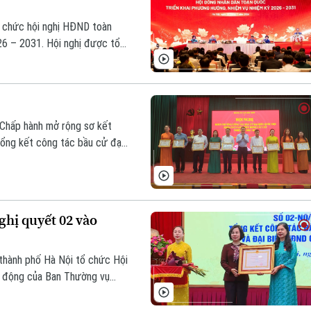
ổ chức hội nghị HĐND toàn
26 – 2031. Hội nghị được tổ
 cầu 33 tỉnh, thành phố.
 Chấp hành mở rộng sơ kết
 tổng kết công tác bầu cử đại
hiệm kỳ 2026-2031.
hị quyết 02 vào
thành phố Hà Nội tổ chức Hội
nh động của Ban Thường vụ
ị, đồng thời tổng kết công
HĐND các cấp nhiệm kỳ 2026-