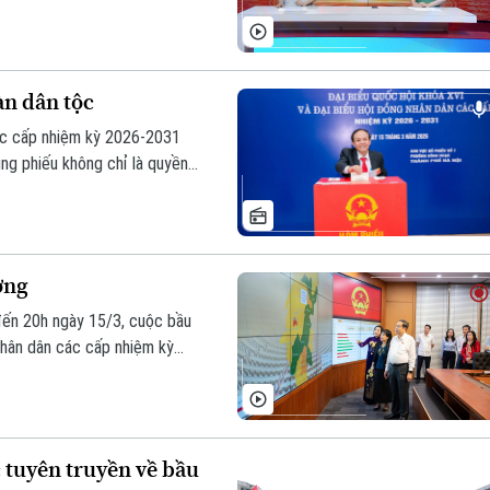
ủa dân, do dân, vì dân. Mỗi lá
à khát vọng phát triển.
àn dân tộc
ác cấp nhiệm kỳ 2026-2031
ng phiếu không chỉ là quyền
tin vào những đại biểu đủ
 các cấp.
ơng
đến 20h ngày 15/3, cuộc bầu
nhân dân các cấp nhiệm kỳ
, với tỷ lệ cử tri tham gia
 tuyên truyền về bầu