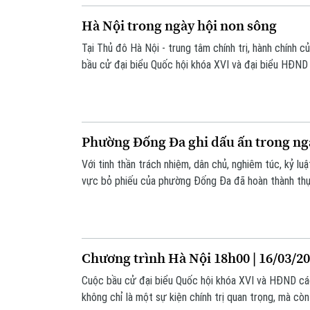
Hà Nội trong ngày hội non sông
Tại Thủ đô Hà Nội - trung tâm chính trị, hành chính c
bầu cử đại biểu Quốc hội khóa XVI và đại biểu HĐN
lan tỏa từ các quảng trường, tuyến phố trung tâm đ
Sắc đỏ rực rỡ lan tỏa khắp phố phường, tạo nên khôn
về ngày hội lớn của dân tộc.
Phường Đống Đa ghi dấu ấn trong ng
Với tinh thần trách nhiệm, dân chủ, nghiêm túc, kỷ luậ
vực bỏ phiếu của phường Đống Đa đã hoàn thành thự
công dân, đưa Đống Đa trở thành một trong những đị
Hà Nội hoàn thành công tác bỏ phiếu bầu cử đại biểu
biểu HĐND các cấp nhiệm kỳ 2026-2031.
Chương trình Hà Nội 18h00 | 16/03/2
Cuộc bầu cử đại biểu Quốc hội khóa XVI và HĐND c
không chỉ là một sự kiện chính trị quan trọng, mà còn