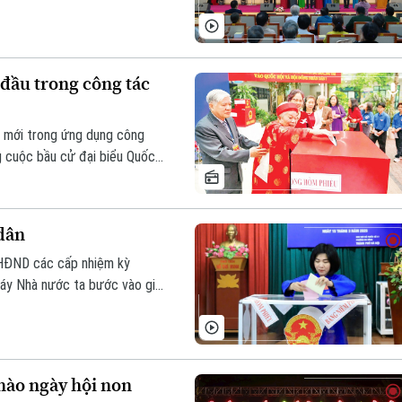
đầu trong công tác
i mới trong ứng dụng công
g cuộc bầu cử đại biểu Quốc
ới quy mô cử tri lớn, yêu
ược giao trọng trách đi đầu,
dân
 HĐND các cấp nhiệm kỳ
áy Nhà nước ta bước vào giai
 nhưng cũng đồng thời đặt lên
 hào ngày hội non