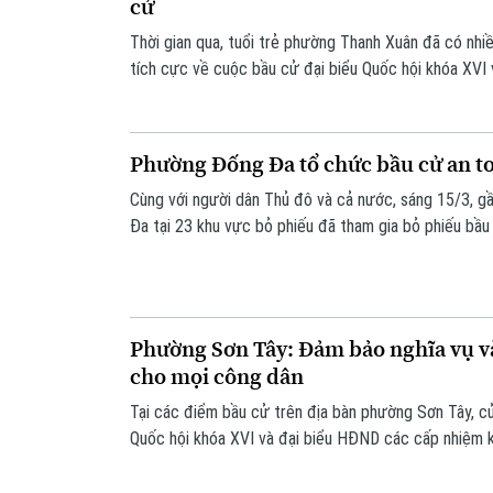
cử
Thời gian qua, tuổi trẻ phường Thanh Xuân đã có nhi
tích cực về cuộc bầu cử đại biểu Quốc hội khóa XV
2026-2031. Bên cạnh việc ra quân đoàn xe tuyên truy
khu vực bỏ phiếu, Đoàn TNCS Hồ Chí Minh phường T
thi sáng tác sản phẩm truyền thông với chủ đề: “Tuổi
Phường Đống Đa tổ chức bầu cử an t
bầu cử”.
Cùng với người dân Thủ đô và cả nước, sáng 15/3, g
Đa tại 23 khu vực bỏ phiếu đã tham gia bỏ phiếu bầu
XVI và HĐND các cấp nhiệm kỳ 2026 - 2031. Với sự 
quan chức năng trên địa bàn, sự hưởng ứng trách nh
bầu cử trên địa bàn phường Đống Đa cơ bản hoàn th
Phường Sơn Tây: Đảm bảo nghĩa vụ và
cho mọi công dân
Tại các điểm bầu cử trên địa bàn phường Sơn Tây, cử
Quốc hội khóa XVI và đại biểu HĐND các cấp nhiệm k
trách nhiệm và phấn khởi. Mỗi lá phiếu không chỉ th
là sự tiếp nối của truyền thống, nghĩa tình và trách 