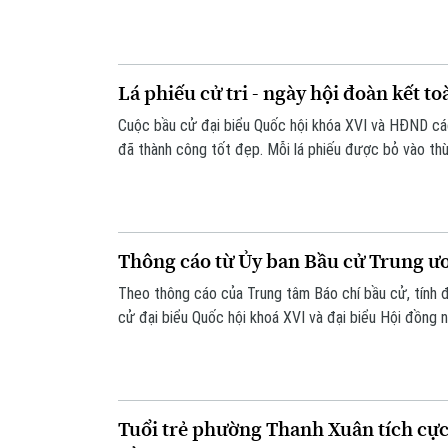
biệt trong tiến trình xây dựng Nhà nước pháp quyền c
phiếu của cử tri sẽ mang theo niềm tin, trách nhiệm v
Lá phiếu cử tri - ngày hội đoàn kết to
Cuộc bầu cử đại biểu Quốc hội khóa XVI và HĐND c
đã thành công tốt đẹp. Mỗi lá phiếu được bỏ vào thù
và trách nhiệm công dân, mà còn là sự gửi gắm niềm 
đức, đủ tài tham gia vào cơ quan quyền lực nhà nước
Thông cáo từ Ủy ban Bầu cử Trung ư
Theo thông cáo của Trung tâm Báo chí bầu cử, tính 
cử đại biểu Quốc hội khoá XVI và đại biểu Hội đồng 
2026-2031 trên phạm vi cả nước đã diễn ra thành công
bỏ phiếu đạt 99,38%.
Tuổi trẻ phường Thanh Xuân tích cực