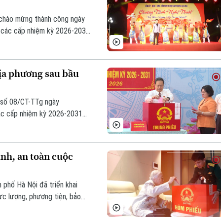
” chào mừng thành công ngày
D các cấp nhiệm kỳ 2026-2031
 kiện do Đảng ủy - HĐND -
 chức.
ịa phương sau bầu
ị số 08/CT-TTg ngày
ác cấp nhiệm kỳ 2026-2031
 của chính quyền địa phương
inh, an toàn cuộc
h phố Hà Nội đã triển khai
lực lượng, phương tiện, bảo
a toàn dân, góp phần quan
a bàn Thủ đô.