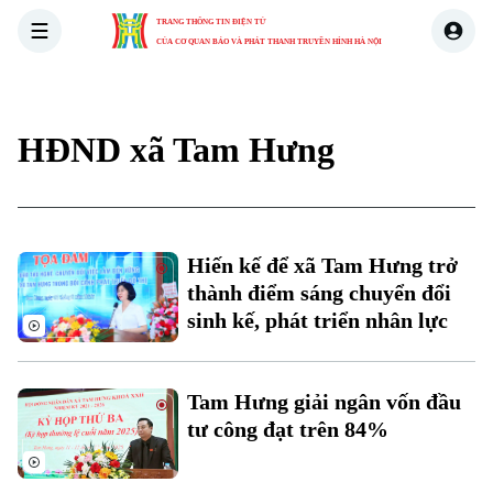
TRANG THÔNG TIN ĐIỆN TỬ
CỦA CƠ QUAN BÁO VÀ PHÁT THANH TRUYỀN HÌNH HÀ NỘI
THỜI SỰ
HÀ NỘI
THẾ GIỚI
KINH TẾ
NHÀ ĐẤT
HĐND xã Tam Hưng
Xu hướng
Hiến kế để xã Tam Hưng trở
thành điểm sáng chuyển đổi
Chuyên mục
sinh kế, phát triển nhân lực
Thời sự
Tam Hưng giải ngân vốn đầu
Hà Nội
Hà Nội
tư công đạt trên 84%
Chính trị
Nhịp sống Hà Nội
Thế giới