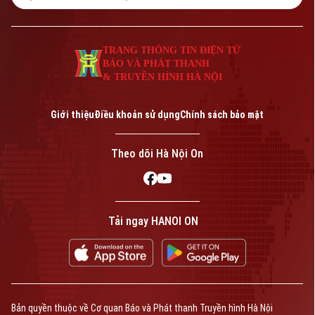
Tư vấn sức khỏe
Quần vợt
Tin tức
Đã phát sóng
TRANG THÔNG TIN ĐIỆN TỬ
Golf
BÁO VÀ PHÁT THANH
Sao
& TRUYỀN HÌNH HÀ NỘI
Điện ảnh
Theo dõi Hà Nội On
Giới thiệu
Điều khoản sử dụng
Chính sách bảo mật
Thời trang
Theo dõi Hà Nội On
Âm nhạc
Liên hệ đường dây nóng (bấm để gọi)
Tải ngay HANOI ON
Tòa soạn
Tòa soạn
0865.116.699 (hotline)
0865.116.699
Bản quyền thuộc về Cơ quan Báo và Phát thanh Truyền hình Hà Nội
Bản quyền thuộc về Cơ quan Báo và Phát thanh Truyền hình Hà Nội Giấy