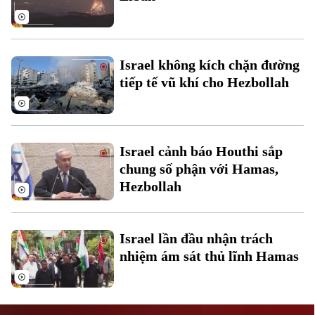
Israel không kích chặn đường
tiếp tế vũ khí cho Hezbollah
Liên hệ đường dây nóng (bấm để gọi)
Tòa soạn
Tòa soạn
Israel cảnh báo Houthi sắp
0865.116.699 (hotline)
0865.116.699
chung số phận với Hamas,
Hezbollah
Israel lần đầu nhận trách
nhiệm ám sát thủ lĩnh Hamas