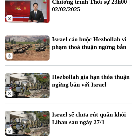
Chương trình Thời sự 23h00 |
Đất đai
Xe máy
02/02/2025
Tuyển sinh
Tin tức
Sức khỏe
Kinh nghiệm
Thị trường
Hướng nghiệp
Làng nghề
Y tế
Thể thao
Đánh giá
Israel cáo buộc Hezbollah vi
Di tích
Dinh dưỡng
phạm thoả thuận ngừng bắn
Bóng đá
Giải trí
Tư vấn sức khỏe
Quần vợt
Tin tức
Đã phát sóng
Golf
Hezbollah gia hạn thỏa thuận
Sao
ngừng bắn với Israel
Điện ảnh
Thời trang
Israel sẽ chưa rút quân khỏi
Âm nhạc
Liban sau ngày 27/1