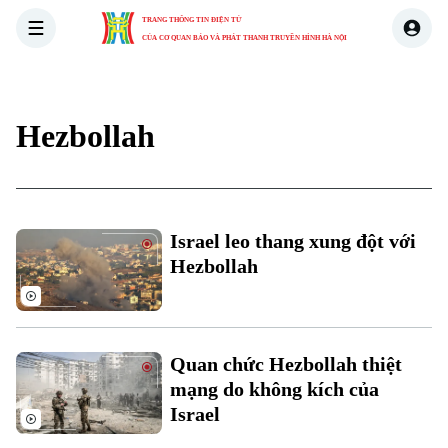
TRANG THÔNG TIN ĐIỆN TỬ
CỦA CƠ QUAN BÁO VÀ PHÁT THANH TRUYỀN HÌNH HÀ NỘI
THỜI SỰ
HÀ NỘI
THẾ GIỚI
KINH TẾ
NHÀ ĐẤT
Hezbollah
Israel leo thang xung đột với
Hezbollah
Quan chức Hezbollah thiệt
mạng do không kích của
Israel