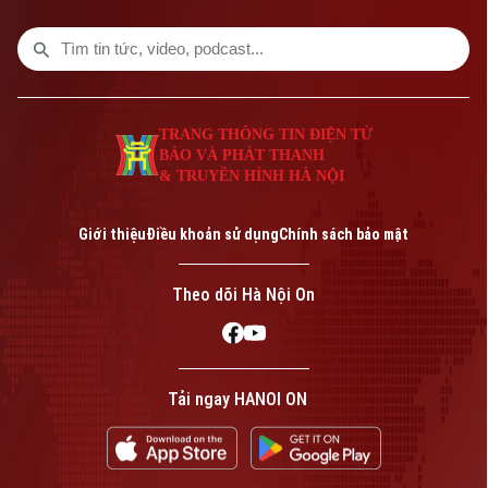
TRANG THÔNG TIN ĐIỆN TỬ
BÁO VÀ PHÁT THANH
& TRUYỀN HÌNH HÀ NỘI
Bản quyền thuộc về Cơ quan Báo và Phát thanh Truyền hình Hà Nội Giấy
phép số: Số 63/GP-TTDT, cấp ngày 10/05/2023
Giới thiệu
Điều khoản sử dụng
Chính sách bảo mật
TRANG THÔNG TIN ĐIỆN TỬ
CỦA CƠ QUAN BÁO VÀ PHÁT THANH TRUYỀN HÌNH HÀ NỘI
Theo dõi Hà Nội On
Số 3-5 Huỳnh Thúc Kháng-Phường Láng-Hà Nội
Giám đốc: VŨ MINH TUẤN
Phó Giám đốc: Nguyễn Kim Khiêm, Nguyễn Minh Đức, Nguyễn Thành Lợi
Tải ngay HANOI ON