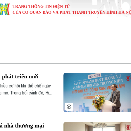
TRANG THÔNG TIN ĐIỆN TỬ
CỦA CƠ QUAN BÁO VÀ PHÁT THANH TRUYỀN HÌNH HÀ NỘ
KINH TẾ
NHÀ ĐẤT
TÀU VÀ XE
GIÁO DỤC
VĂN HÓA
SỨC KHỎ
i
Tin tức
Tin tức
Ô tô
Tin tức
Tin tức
Y tế
ự
Cafe sáng
Đầu tư
Tàu
Tuyển sinh
Làng nghề
Dinh dư
Nội
Tài chính Ngân hàng
Căn hộ
Xe máy
Hướng nghiệp
Di tích
Tư vấn 
 phát triển mới
iệt 4 phương
Doanh nghiệp
Đất đai
Thị trường
iều cơ hội khi thể chế ngày
g mở. Trong bối cảnh đó, Hiệp
Kinh nghiệm
Đánh giá
át huy mạnh mẽ vị thế của
trở sự phát triển, thúc đẩy
iá nhà thương mại