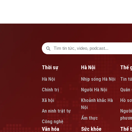
phát triển đúng đắn.
Thời sự
Hà Nội
Thế g
Hà Nội
Nhịp sống Hà Nội
Tin t
Chính trị
Người Hà Nội
Quân 
Xã hội
Khoảnh khắc Hà
Hồ sơ
Nội
An ninh trật tự
Người
Ẩm thực
phươ
Công nghệ
Văn hóa
Sức khỏe
Thể 