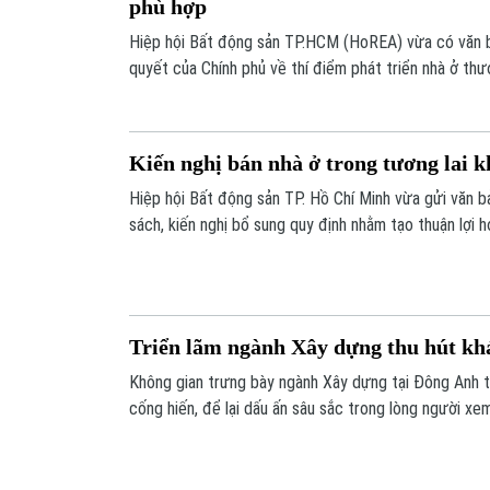
phù hợp
Hiệp hội Bất động sản TP.HCM (HoREA) vừa có văn b
quyết của Chính phủ về thí điểm phát triển nhà ở thư
đề xuất giao chính quyền địa phương quyết định mức 
Kiến nghị bán nhà ở trong tương lai k
Hiệp hội Bất động sản TP. Hồ Chí Minh vừa gửi văn b
sách, kiến nghị bổ sung quy định nhằm tạo thuận lợi
vốn và giao dịch bất động sản.
Triển lãm ngành Xây dựng thu hút kh
Không gian trưng bày ngành Xây dựng tại Đông Anh 
cống hiến, để lại dấu ấn sâu sắc trong lòng người xem