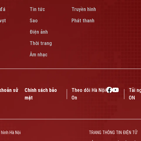
 đá
Tin tức
Truyền hình
vợt
Sao
Phát thanh
Điện ảnh
Thời trang
Âm nhạc
khoản sử
Chính sách bảo
Theo dõi Hà Nội
Tải n
mật
On
ON
 hình Hà Nội
TRANG THÔNG TIN ĐIỆN TỬ