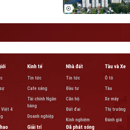
iới
Kinh tế
Nhà đất
Tàu và Xe
ức
Tin tức
Tin tức
Ô tô
sự
Cafe sáng
Đầu tư
Tàu
Tài chính Ngân
Căn hộ
Xe máy
hàng
 Việt 4
Đất đai
Thị trường
ng
Doanh nghiệp
Kinh nghiệm
Đánh giá
thao
Giải trí
Đã phát sóng