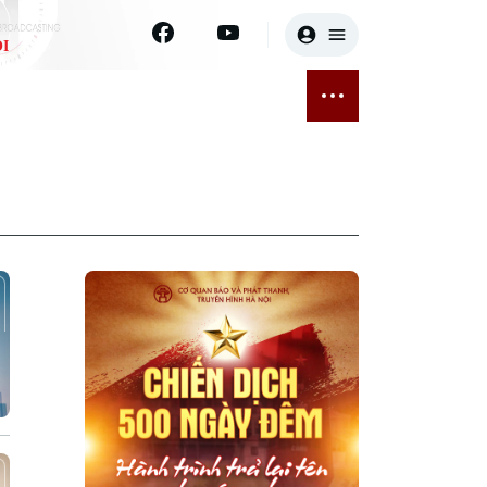
I
E
THỂ THAO
GIẢI TRÍ
ĐÃ PHÁT SÓNG
Bóng đá
Tin tức
ỡng
Quần vợt
Sao
sức khỏe
Golf
Điện ảnh
Thời trang
Âm nhạc