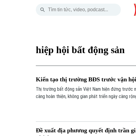
Thứ Sáu
THỜI SỰ
HÀ NỘI
THẾ GIỚI
07 Tháng 08, 2026
Hà Nội
Nhịp sống Hà Nộ
Tin tức
hiệp hội bất động sản
Chính trị
Người Hà Nội
Quân s
Xã hội
Khoảnh khắc Hà 
Hồ sơ
Kiến tạo thị trường BĐS trước vận hội
An ninh trật tự
Ẩm thực
Người V
Thị trường bất động sản Việt Nam hiện đứng trước nh
càng hoàn thiện, không gian phát triển ngày càng rộn
Công nghệ
hội Bất động sản Việt Nam tiếp tục được kỳ vọng ph
mình, góp phần tháo gỡ những "điểm nghẽn" đang cản 
thị trường vận hành minh bạch.
Đề xuất địa phương quyết định trần g