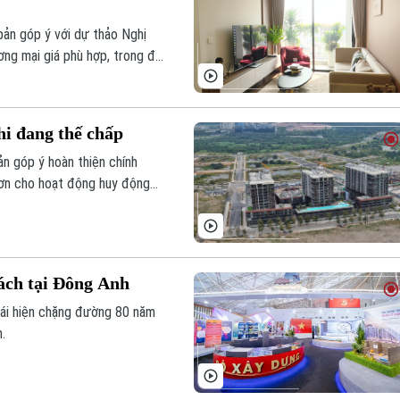
ản góp ý với dự thảo Nghị
ơng mại giá phù hợp, trong đó
trần giá bán.
hi đang thế chấp
ản góp ý hoàn thiện chính
 hơn cho hoạt động huy động
ách tại Đông Anh
tái hiện chặng đường 80 năm
.