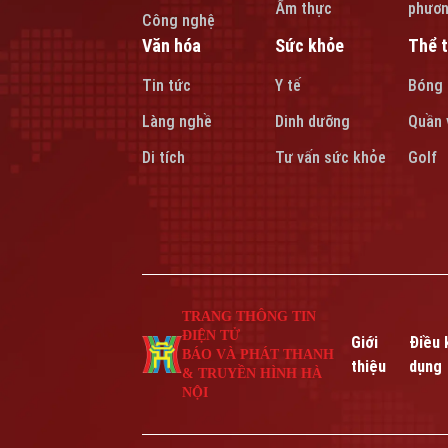
Ẩm thực
phươ
Công nghệ
Văn hóa
Sức khỏe
Thể 
Tin tức
Y tế
Bóng
Làng nghề
Dinh dưỡng
Quần 
Di tích
Tư vấn sức khỏe
Golf
TRANG THÔNG TIN
ĐIỆN TỬ
Giới
Điều 
BÁO VÀ PHÁT THANH
thiệu
dụng
& TRUYỀN HÌNH HÀ
NỘI