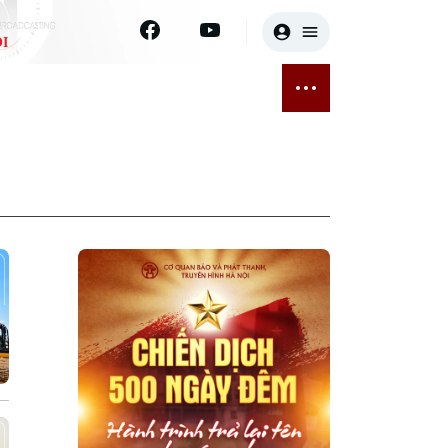
I
E
THỂ THAO
GIẢI TRÍ
ĐÃ PHÁT SÓNG
Bóng đá
Tin tức
ỡng
Quần vợt
Sao
sức khỏe
Golf
Điện ảnh
Thời trang
Âm nhạc