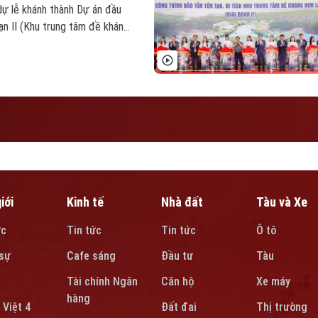
ự lễ khánh thành Dự án đầu
ạn II (Khu trung tâm đề kháng
iới
Kinh tế
Nhà đất
Tàu và Xe
ức
Tin tức
Tin tức
Ô tô
sự
Cafe sáng
Đầu tư
Tàu
Tài chính Ngân
Căn hộ
Xe máy
hàng
 Việt 4
Đất đai
Thị trường