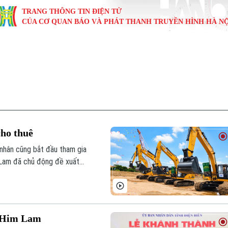
TRANG THÔNG TIN ĐIỆN TỬ
CỦA CƠ QUAN BÁO VÀ PHÁT THANH TRUYỀN HÌNH HÀ NỘ
KINH TẾ
NHÀ ĐẤT
TÀU VÀ XE
GIÁO DỤC
VĂN HÓA
SỨC KHỎ
i
Tin tức
Tin tức
Ô tô
Tin tức
Tin tức
Y tế
ự
Cafe sáng
Đầu tư
Tàu
Tuyển sinh
Làng nghề
Dinh dư
Nội
Tài chính Ngân hàng
Căn hộ
Xe máy
Hướng nghiệp
Di tích
Tư vấn 
cho thuê
iệt 4 phương
Doanh nghiệp
Đất đai
Thị trường
nhân cũng bắt đầu tham gia
 Lam đã chủ động đề xuất
Kinh nghiệm
Đánh giá
g Dự án Khu nhà ở hỗn hợp
g Him Lam