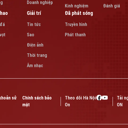
ng
Doanh nghiệp
Kinh nghiệm
Đánh giá
thao
Giải trí
Đã phát sóng
 đá
Tin tức
Truyền hình
vợt
Sao
Phát thanh
Điện ảnh
Thời trang
Âm nhạc
khoản sử
Chính sách bảo
Theo dõi Hà Nội
Tải n
mật
On
ON