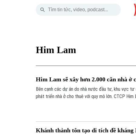
Thứ Sáu
THỜI SỰ
HÀ NỘI
THẾ GIỚI
07 Tháng 08, 2026
Hà Nội
Nhịp sống Hà Nộ
Tin tức
Him Lam
Chính trị
Người Hà Nội
Quân s
Xã hội
Khoảnh khắc Hà 
Hồ sơ
Him Lam sẽ xây hơn 2.000 căn nhà ở 
An ninh trật tự
Ẩm thực
Người V
Bên cạnh các dự án do nhà nước đầu tư, khu vực tư 
phát triển nhà ở cho thuê với quy mô lớn. CTCP Him
Công nghệ
điều chỉnh Dự án Công viên công nghệ thông tin san
Him Lam Long Biên.
Khánh thành tôn tạo di tích đề khán