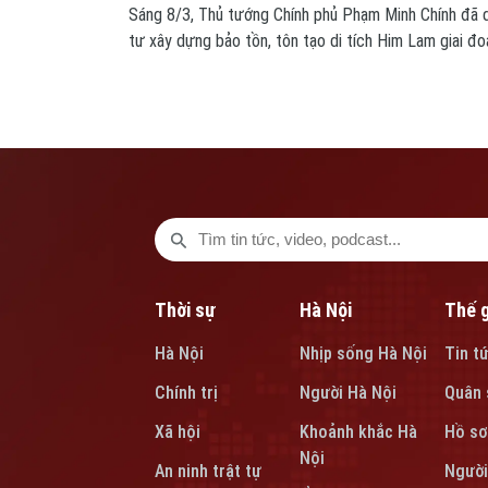
Sáng 8/3, Thủ tướng Chính phủ Phạm Minh Chính đã d
tư xây dựng bảo tồn, tôn tạo di tích Him Lam giai đo
Him Lam) tại phường Điện Biên Phủ, tỉnh Điện Biên.
Thời sự
Hà Nội
Thế g
Hà Nội
Nhịp sống Hà Nội
Tin t
Chính trị
Người Hà Nội
Quân 
Xã hội
Khoảnh khắc Hà
Hồ sơ
Nội
An ninh trật tự
Người