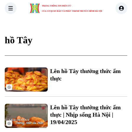
TRANG THÔNG TIN ĐIỆN TỬ
CỦA CƠ QUAN BÁO VÀ PHÁT THANH TRUYỀN HÌNH HÀ NỘI
THỜI SỰ
HÀ NỘI
THẾ GIỚI
KINH TẾ
NHÀ ĐẤT
hồ Tây
Lên hồ Tây thưởng thức ẩm
thực
Lên hồ Tây thưởng thức ẩm
thực | Nhịp sống Hà Nội |
19/04/2025