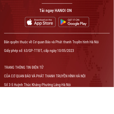
Tải ngay HANOI ON
Bản quyền thuộc về Cơ quan Báo và Phát thanh Truyền hình Hà Nội
Giấy phép số: 63/GP-TTĐT, cấp ngày 10/05/2023
TRANG THÔNG TIN ĐIỆN TỬ
CỦA CƠ QUAN BÁO VÀ PHÁT THANH TRUYỀN HÌNH HÀ NỘI
Số 3-5 Huỳnh Thúc Kháng-Phường Láng-Hà Nội
Giám đốc: VŨ MINH TUẤN
Phó Giám đốc: Nguyễn Kim Khiêm, Nguyễn Minh Đức, Nguyễn Thành Lợi