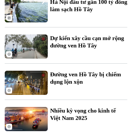
Hà Nội đầu tư gần 100 tỷ đồng
Đất đai
Xe máy
làm sạch Hồ Tây
Tuyển sinh
Tin tức
Sức khỏe
Kinh nghiệm
Thị trường
Hướng nghiệp
Làng nghề
Y tế
Thể thao
Đánh giá
Dự kiến xây cầu cạn mở rộng
Di tích
Dinh dưỡng
đường ven Hồ Tây
Bóng đá
Giải trí
Tư vấn sức khỏe
Quần vợt
Tin tức
Đã phát sóng
Golf
Đường ven Hồ Tây bị chiếm
Sao
dụng lộn xộn
Điện ảnh
Thời trang
Nhiều kỳ vọng cho kinh tế
Âm nhạc
Việt Nam 2025