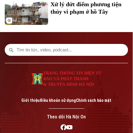
Xử lý dứt điểm phương tiện
thủy vi phạm ở hồ Tây
Bản quyền thuộc về Cơ quan Báo và Phát thanh Truyền hình Hà Nội Giấy
phép số: Số 63/GP-TTDT, cấp ngày 10/05/2023
TRANG THÔNG TIN ĐIỆN TỬ
TRANG THÔNG TIN ĐIỆN TỬ
CỦA CƠ QUAN BÁO VÀ PHÁT THANH TRUYỀN HÌNH HÀ NỘI
BÁO VÀ PHÁT THANH
Số 3-5 Huỳnh Thúc Kháng-Phường Láng-Hà Nội
& TRUYỀN HÌNH HÀ NỘI
Giám đốc: VŨ MINH TUẤN
Phó Giám đốc: Nguyễn Kim Khiêm, Nguyễn Minh Đức, Nguyễn Thành Lợi
Giới thiệu
Điều khoản sử dụng
Chính sách bảo mật
Theo dõi Hà Nội On