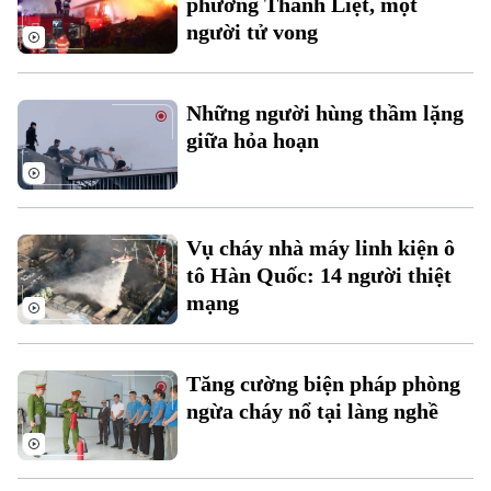
phường Thanh Liệt, một
người tử vong
Những người hùng thầm lặng
giữa hỏa hoạn
Liên hệ đường dây nóng (bấm để gọi)
Tòa soạn
Tòa soạn
Vụ cháy nhà máy linh kiện ô
0865.116.699 (hotline)
0865.116.699
tô Hàn Quốc: 14 người thiệt
mạng
Tăng cường biện pháp phòng
ngừa cháy nổ tại làng nghề