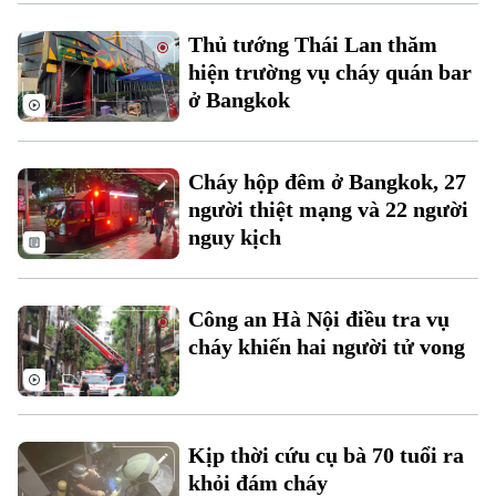
Xu hướng
Thủ tướng Thái Lan thăm
hiện trường vụ cháy quán bar
ở Bangkok
Cháy hộp đêm ở Bangkok, 27
người thiệt mạng và 22 người
nguy kịch
Công an Hà Nội điều tra vụ
cháy khiến hai người tử vong
Kịp thời cứu cụ bà 70 tuổi ra
khỏi đám cháy
Chuyên mục