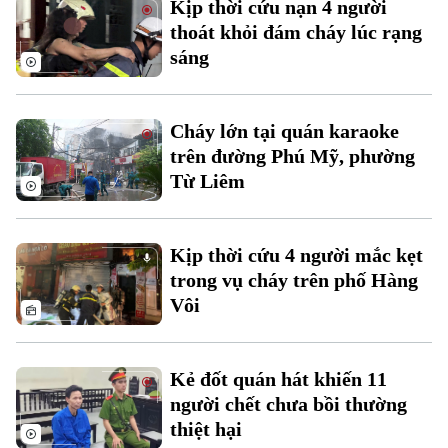
Kịp thời cứu nạn 4 người
Đất đai
Xe máy
thoát khỏi đám cháy lúc rạng
Tuyển sinh
Tin tức
Sức khỏe
sáng
Kinh nghiệm
Thị trường
Hướng nghiệp
Làng nghề
Y tế
Thể thao
Đánh giá
Cháy lớn tại quán karaoke
Di tích
Dinh dưỡng
trên đường Phú Mỹ, phường
Bóng đá
Giải trí
Từ Liêm
Tư vấn sức khỏe
Quần vợt
Tin tức
Đã phát sóng
Golf
Kịp thời cứu 4 người mắc kẹt
Sao
trong vụ cháy trên phố Hàng
Vôi
Điện ảnh
Thời trang
Kẻ đốt quán hát khiến 11
Âm nhạc
người chết chưa bồi thường
thiệt hại