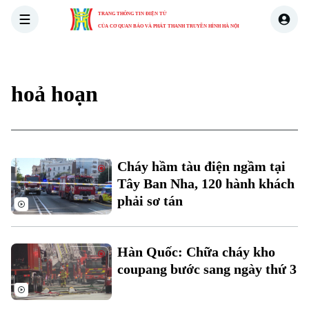
TRANG THÔNG TIN ĐIỆN TỬ
CỦA CƠ QUAN BÁO VÀ PHÁT THANH TRUYỀN HÌNH HÀ NỘI
THỜI SỰ
HÀ NỘI
THẾ GIỚI
KINH TẾ
NHÀ ĐẤT
hoả hoạn
Cháy hầm tàu điện ngầm tại
Tây Ban Nha, 120 hành khách
phải sơ tán
Hàn Quốc: Chữa cháy kho
coupang bước sang ngày thứ 3