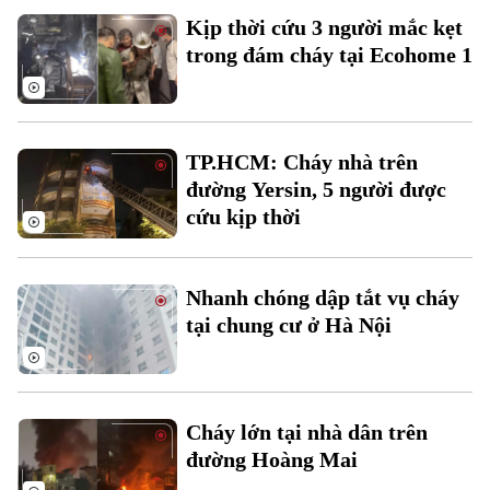
Kịp thời cứu 3 người mắc kẹt
trong đám cháy tại Ecohome 1
TP.HCM: Cháy nhà trên
đường Yersin, 5 người được
cứu kịp thời
Bản quyền thuộc về Cơ quan Báo và Phát thanh Truyền hình Hà Nội Giấy
phép số: Số 63/GP-TTDT, cấp ngày 10/05/2023
TRANG THÔNG TIN ĐIỆN TỬ
Nhanh chóng dập tắt vụ cháy
CỦA CƠ QUAN BÁO VÀ PHÁT THANH TRUYỀN HÌNH HÀ NỘI
Số 3-5 Huỳnh Thúc Kháng-Phường Láng-Hà Nội
tại chung cư ở Hà Nội
Giám đốc: VŨ MINH TUẤN
Phó Giám đốc: Nguyễn Kim Khiêm, Nguyễn Minh Đức, Nguyễn Thành Lợi
Cháy lớn tại nhà dân trên
đường Hoàng Mai