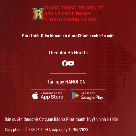
An ninh trật tự
Khoảnh khắc Hà Nội
Quân sự
TRANG THÔNG TIN ĐIỆN TỬ
Tin tức
Nhà đất
BÁO VÀ PHÁT THANH
Công nghệ
Ẩm thực
& TRUYỀN HÌNH HÀ NỘI
Hồ sơ
Cafe sáng
Tin tức
Tàu và Xe
Người Việt 4 phương
Giới thiệu
Điều khoản sử dụng
Chính sách bảo mật
Tài chính Ngân hàng
Đầu tư
Ô tô
Giáo dục
Theo dõi Hà Nội On
Doanh nghiệp
Căn hộ
Tàu
Tin tức
Văn hóa
Đất đai
Xe máy
Tuyển sinh
Tin tức
Tải ngay HANOI ON
Sức khỏe
Kinh nghiệm
Thị trường
Hướng nghiệp
Làng nghề
Y tế
Thể thao
Đánh giá
Di tích
Dinh dưỡng
Bóng đá
Giải trí
Bản quyền thuộc về Cơ quan Báo và Phát thanh Truyền hình Hà Nội
Tư vấn sức khỏe
Quần vợt
Giấy phép số: 63/GP-TTĐT, cấp ngày 10/05/2023
Tin tức
Đã phát sóng