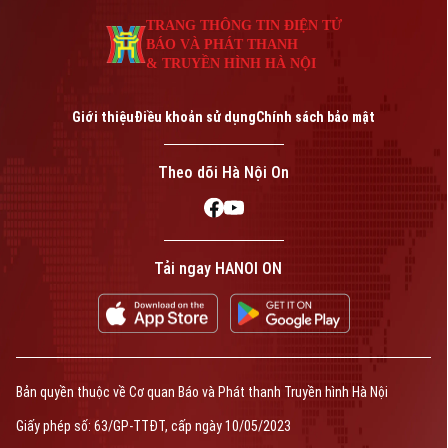
An ninh trật tự
Khoảnh khắc Hà Nội
TRANG THÔNG TIN ĐIỆN TỬ
Quân sự
Tin tức
Nhà đất
BÁO VÀ PHÁT THANH
Công nghệ
Ẩm thực
& TRUYỀN HÌNH HÀ NỘI
Hồ sơ
Cafe sáng
Tin tức
Tàu và Xe
Giới thiệu
Điều khoản sử dụng
Chính sách bảo mật
Người Việt 4 phương
Tài chính Ngân hàng
Đầu tư
Ô tô
Giáo dục
Theo dõi Hà Nội On
Doanh nghiệp
Căn hộ
Tàu
Tin tức
Văn hóa
Đất đai
Xe máy
Tuyển sinh
Tin tức
Tải ngay HANOI ON
Sức khỏe
Kinh nghiệm
Thị trường
Hướng nghiệp
Làng nghề
Y tế
Thể thao
Đánh giá
Di tích
Dinh dưỡng
Bóng đá
Giải trí
Bản quyền thuộc về Cơ quan Báo và Phát thanh Truyền hình Hà Nội
Tư vấn sức khỏe
Quần vợt
Giấy phép số: 63/GP-TTĐT, cấp ngày 10/05/2023
Tin tức
Đã phát sóng