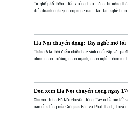
Từ ghế phổ thông đến xưởng thực hành, từ nông thô
đến doanh nghiệp công nghệ cao, đào tạo nghề hôm n
năng lực cho một thế hệ bước vào thị trường lao đ
cần bắt đầu sớm hơn, đào tạo nghề cần thực tế hơn,
sâu hơn và xã hội cần nhìn học nghề công bằng hơn.
Hà Nội chuyển động: Tay nghề mở lối
Tháng 6 là thời điểm nhiều học sinh cuối cấp và gia
chọn: chọn trường, chọn ngành, chọn nghề, chọn một
Nhưng trong bối cảnh thị trường lao động đang thay 
là thị trường nào, mà là người trẻ sẽ bước vào tương l
và bằng một nghề nghiệp cụ thể như thế nào.
Đón xem Hà Nội chuyển động ngày 17/
Chương trình Hà Nội chuyển động 'Tay nghề mở lối' s
các nền tảng của Cơ quan Báo và Phát thanh, Truyền
ngày 17/6.