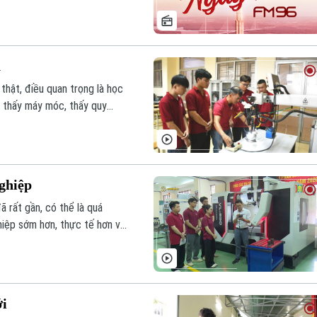
tin chính trong bản tin hôm
n
thật, điều quan trọng là học
, thấy máy móc, thấy quy
ủa một kỹ năng cụ thể.
ghiệp
ã rất gần, có thể là quá
hiệp sớm hơn, thực tế hơn và
họn ngành học theo điểm số,
đình.
ới