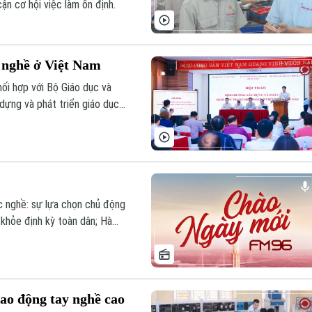
ận cơ hội việc làm ổn định.
 nghề ở Việt Nam
ối hợp với Bộ Giáo dục và
dựng và phát triển giáo dục
c nghề: sự lựa chọn chủ động
 khỏe định kỳ toàn dân; Hà
số tin chính trong bản tin hôm
lao động tay nghề cao