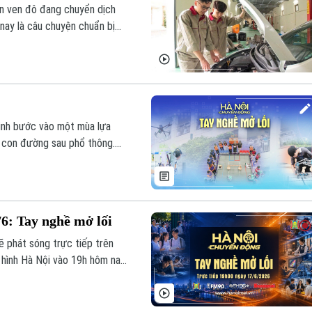
n ven đô đang chuyển dịch
ay là câu chuyện chuẩn bị
ộng mới. Hướng nghiệp đúng
 doanh nghiệp cần tham gia
 đình bước vào một mùa lựa
 con đường sau phổ thông.
đổi nhanh, câu hỏi không chỉ
ai với năng lực gì, kỹ năng gì
6: Tay nghề mở lối
ẽ phát sóng trực tiếp trên
 hình Hà Nội vào 19h hôm nay,