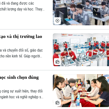
ổi đã và đang được các
chất lượng dạy và học. Thay
đúng người học, phù hợp năng
ạo và thị trường lao
a và chuyển đổi số, giáo dục
cho nền kinh tế. Giúp người
 cần sự thay đổi tư duy toàn
g giá trị, học nghề sẽ từ lựa
hân lực chất lượng cao.
học sinh chọn đúng
g cùng sự xuất hiện, thay đổi
 ngành học và nghề nghiệp sau
ưởng trực tiếp đến tương lai
ào tạo, đây còn là quá trình