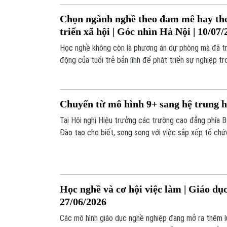
Chọn ngành nghề theo đam mê hay th
triển xã hội | Góc nhìn Hà Nội | 10/07
Học nghề không còn là phương án dự phòng mà đã tr
động của tuổi trẻ bản lĩnh để phát triển sự nghiệp t
Chuyển từ mô hình 9+ sang hệ trung 
Tại Hội nghị Hiệu trưởng các trường cao đẳng phía B
Đào tạo cho biết, song song với việc sắp xếp tổ chứ
đổi mới chương trình đào tạo, trong đó điểm nhấn là
hệ trung học nghề. Đây được xem là bước thay đổi q
thuận lợi hơn cho người học.
Học nghề và cơ hội việc làm | Giáo dục
27/06/2026
Các mô hình giáo dục nghề nghiệp đang mở ra thêm 