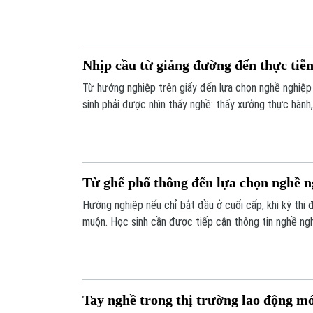
viên, cảnh sát giao thông lên gấp 15 lần;... là một số 
nay.
Nhịp cầu từ giảng đường đến thực tiễ
Từ hướng nghiệp trên giấy đến lựa chọn nghề nghiệp 
sinh phải được nhìn thấy nghề: thấy xưởng thực hành
trình, thấy người học đang thao tác và thấy đầu ra c
Từ ghế phổ thông đến lựa chọn nghề n
Hướng nghiệp nếu chỉ bắt đầu ở cuối cấp, khi kỳ thi đ
muộn. Học sinh cần được tiếp cận thông tin nghề ng
có cơ hội nhìn thấy những nghề cụ thể, thay vì chỉ c
tâm lý đám đông hoặc mong muốn một chiều của gia 
Tay nghề trong thị trường lao động m