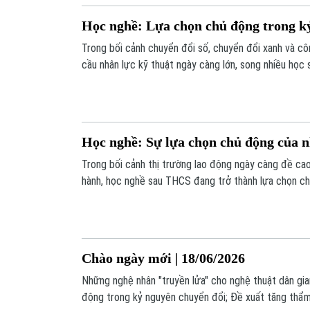
định hình con đường phát triển nghề nghiệp lâu dài.
Học nghề: Lựa chọn chủ động trong k
Trong bối cảnh chuyển đổi số, chuyển đổi xanh và cô
cầu nhân lực kỹ thuật ngày càng lớn, song nhiều học
đông, khiến doanh nghiệp thiếu lao động tay nghề và
nghề trở thành lựa chọn chủ động, có giá trị, cần b
nghiệp trong nhà trường, sự đổi mới của cơ sở đào 
doanh nghiệp.
Học nghề: Sự lựa chọn chủ động của n
Trong bối cảnh thị trường lao động ngày càng đề ca
hành, học nghề sau THCS đang trở thành lựa chọn ch
Đây không chỉ là lựa chọn phù hợp với năng lực, sở 
ngắn hơn để các em sớm chạm tới mục tiêu nghề nghi
Chào ngày mới | 18/06/2026
Những nghệ nhân "truyền lửa" cho nghệ thuật dân gi
động trong kỷ nguyên chuyển đổi; Đề xuất tăng thẩ