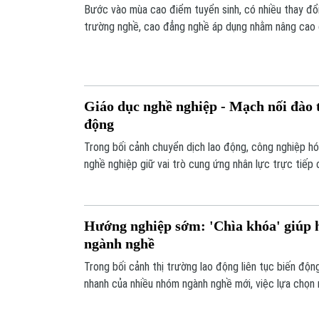
Bước vào mùa cao điểm tuyển sinh, có nhiều thay đ
trường nghề, cao đẳng nghề áp dụng nhằm nâng cao 
vì cố tuyển đủ chỉ tiêu, các trường tập trung chọn 
lực và nhu cầu thị trường lao động.
Giáo dục nghề nghiệp - Mạch nối đào t
động
Trong bối cảnh chuyển dịch lao động, công nghiệp hó
nghề nghiệp giữ vai trò cung ứng nhân lực trực tiếp 
học sớm có việc làm và thích ứng tốt, song học nghề
xã hội để phát triển bền vững. Khi được nhìn nhận đún
chọn “dự phòng” trở thành trụ cột phát triển nguồn n
Hướng nghiệp sớm: 'Chìa khóa' giúp 
ngành nghề
Trong bối cảnh thị trường lao động liên tục biến độn
nhanh của nhiều nhóm ngành nghề mới, việc lựa chọn
tốt nghiệp phổ thông là quyết định quan trọng, ảnh h
mỗi học sinh. Không chỉ dừng lại ở chọn môi trường đ