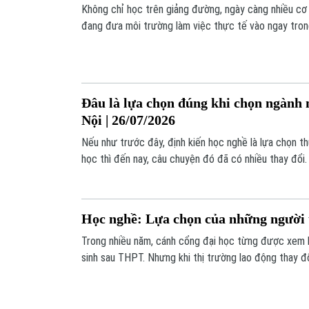
Không chỉ học trên giảng đường, ngày càng nhiều cơ
đang đưa môi trường làm việc thực tế vào ngay trong
giờ học là một lần trải nghiệm nghề nghiệp, sinh viên 
mà còn hình thành kỹ năng và tư duy nghề ngay từ kh
trường.
Đâu là lựa chọn đúng khi chọn ngành 
Nội | 26/07/2026
Nếu như trước đây, định kiến học nghề là lựa chọn th
học thì đến nay, câu chuyện đó đã có nhiều thay đổi
phương án dự phòng mà đã trở thành một quyết định 
lĩnh để phát triển sự nghiệp trong kỷ nguyên vươn mì
Học nghề: Lựa chọn của những người t
Trong nhiều năm, cánh cổng đại học từng được xem l
sinh sau THPT. Nhưng khi thị trường lao động thay đổ
lựa chọn một con đường khác: học nghề để sớm có 
lai. Học nghề không còn là phương án thứ hai, mà là l