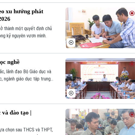
eo xu hướng phát
/2026
ở thành một quyết định chủ
rong kỷ nguyên vươn mình.
học nghề
ắc, lãnh đạo Bộ Giáo dục và
c, ngành giáo dục tập trung
 chuyển từ mô hình 9+ sang
uan trọng nhằm tạo điều kiện
 và đào tạo |
lựa chọn sau THCS và THPT,