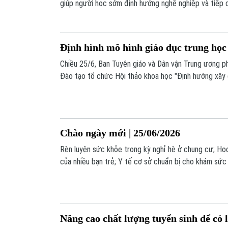
giúp người học sớm định hướng nghề nghiệp và tiếp c
Định hình mô hình giáo dục trung học
Chiều 25/6, Ban Tuyên giáo và Dân vận Trung ương ph
Đào tạo tổ chức Hội thảo khoa học "Định hướng xây 
trung học nghề ở Việt Nam hiện nay".
Chào ngày mới | 25/06/2026
Rèn luyện sức khỏe trong kỳ nghỉ hè ở chung cư; Họ
của nhiều bạn trẻ; Y tế cơ sở chuẩn bị cho khám sức
Nội xây dựng lá chắn an sinh y tế toàn diện;... là một 
nay.
Nâng cao chất lượng tuyển sinh để có 