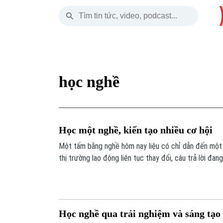
Thứ Năm
THỜI SỰ
HÀ NỘI
THẾ GIỚI
06 Tháng 08, 2026
Hà Nội
Nhịp sống Hà Nộ
Tin tức
học nghề
Chính trị
Người Hà Nội
Quân s
Xã hội
Khoảnh khắc Hà 
Hồ sơ
Học một nghề, kiến tạo nhiều cơ hội
An ninh trật tự
Ẩm thực
Người V
Một tấm bằng nghề hôm nay liệu có chỉ dẫn đến một
thị trường lao động liên tục thay đổi, câu trả lời đan
Công nghệ
nghiệp cần không chỉ là người biết làm nghề, mà còn 
ứng, học hỏi và sẵn sàng đảm nhận những vai trò mới.
Học nghề qua trải nghiệm và sáng tạo