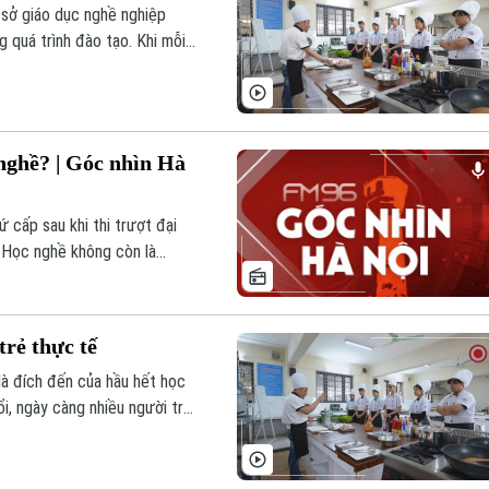
 sở giáo dục nghề nghiệp
 quá trình đào tạo. Khi mỗi
không chỉ tích lũy kiến thức
i còn ngồi trên ghế nhà
nghề? | Góc nhìn Hà
ứ cấp sau khi thi trượt đại
. Học nghề không còn là
chủ động của tuổi trẻ bản
nh.
rẻ thực tế
à đích đến của hầu hết học
i, ngày càng nhiều người trẻ
việc làm và chủ động tương
ựa chọn rất thực tế.