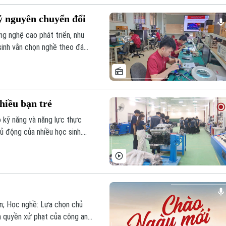
ỷ nguyên chuyển đổi
ng nghệ cao phát triển, nhu
 sinh vẫn chọn nghề theo đám
 kỹ năng thực hành. Để học
ắt đầu từ công tác hướng
tạo và sự đồng hành của
hiều bạn trẻ
o kỹ năng và năng lực thực
ủ động của nhiều học sinh.
thích mà còn mở ra con đường
ệp trong tương lai.
an; Học nghề: Lựa chọn chủ
m quyền xử phạt của công an