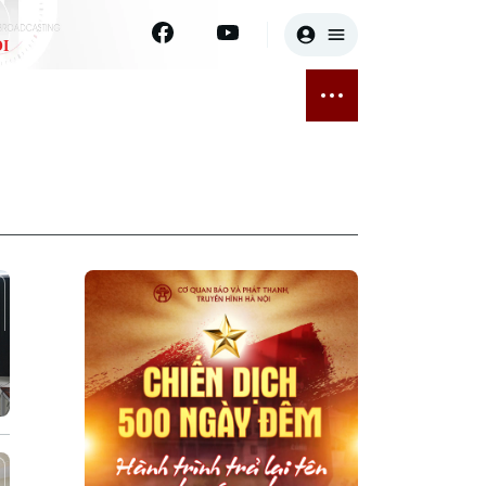
I
E
THỂ THAO
GIẢI TRÍ
ĐÃ PHÁT SÓNG
Bóng đá
Tin tức
ỡng
Quần vợt
Sao
sức khỏe
Golf
Điện ảnh
Thời trang
Âm nhạc