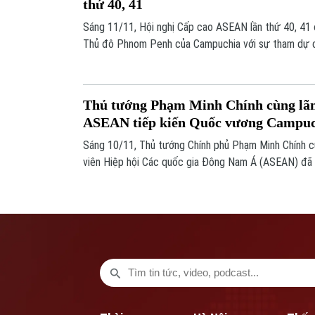
thứ 40, 41
Sáng 11/11, Hội nghị Cấp cao ASEAN lần thứ 40, 41 
Thủ đô Phnom Penh của Campuchia với sự tham dự 
ASEAN, Tổng Thư ký ASEAN và nhiều đại diện đối tác
tướng Chính phủ Phạm Minh Chính dẫn đầu đoàn đại b
mạc.
Thủ tướng Phạm Minh Chính cùng lãn
ASEAN tiếp kiến Quốc vương Campuc
Sáng 10/11, Thủ tướng Chính phủ Phạm Minh Chính c
viên Hiệp hội Các quốc gia Đông Nam Á (ASEAN) đã 
Campuchia Norodom Sihamoni tại Hoàng cung nhân d
ASEAN lần thứ 40, 41 và các hội nghị cấp cao liên q