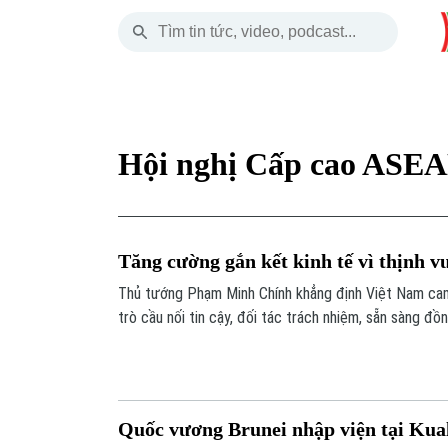
Chủ Nhật
THỜI SỰ
HÀ NỘI
THẾ GIỚI
09 Tháng 08, 2026
Hà Nội
Nhịp sống Hà Nộ
Tin tức
Hội nghị Cấp cao ASE
Chính trị
Người Hà Nội
Quân s
Xã hội
Khoảnh khắc Hà 
Hồ sơ
Tăng cường gắn kết kinh tế vì thịnh 
An ninh trật tự
Ẩm thực
Người V
Thủ tướng Phạm Minh Chính khẳng định Việt Nam cam 
trò cầu nối tin cậy, đối tác trách nhiệm, sẵn sàng đồ
Công nghệ
ổn định và thịnh vượng chung cho tất cả người dân,
và Trung Quốc.
Quốc vương Brunei nhập viện tại Kua