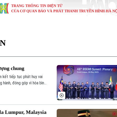
TRANG THÔNG TIN ĐIỆN TỬ
CỦA CƠ QUAN BÁO VÀ PHÁT THANH TRUYỀN HÌNH HÀ NỘ
KINH TẾ
NHÀ ĐẤT
TÀU VÀ XE
GIÁO DỤC
VĂN HÓA
SỨC KHỎ
i
Tin tức
Tin tức
Ô tô
Tin tức
Tin tức
Y tế
AN
ự
Cafe sáng
Đầu tư
Tàu
Tuyển sinh
Làng nghề
Dinh dư
Nội
Tài chính Ngân hàng
Căn hộ
Xe máy
Hướng nghiệp
Di tích
Tư vấn 
vượng chung
iệt 4 phương
Doanh nghiệp
Đất đai
Thị trường
kết tiếp tục phát huy vai
ng hành, đóng góp vì hòa bình,
Kinh nghiệm
Đánh giá
 các quốc gia của ASEAN, GCC
la Lumpur, Malaysia