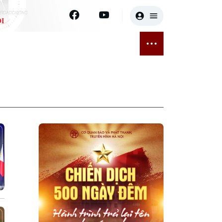
I
E
THỂ THAO
GIẢI TRÍ
ĐÃ PHÁT SÓNG
Bóng đá
Tin tức
ỡng
Quần vợt
Sao
sức khỏe
Golf
Điện ảnh
Thời trang
Âm nhạc