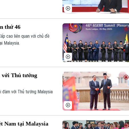
g trình hôm nay.
n thứ 46
ấp cao liên quan với chủ đề
i Malaysia.
 với Thủ tướng
i đàm với Thủ tướng Malaysia
ệt Nam tại Malaysia