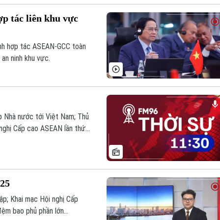
p tác liên khu vực
ình hợp tác ASEAN-GCC toàn
 an ninh khu vực.
 Nhà nước tới Việt Nam; Thủ
nghị Cấp cao ASEAN lần thứ
ới EU tới ngày 9/7;... là
ay.
025
ập; Khai mạc Hội nghị Cấp
đệm bao phủ phần lớn