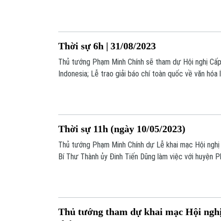
Thời sự 6h | 31/08/2023
Thủ tướng Phạm Minh Chính sẽ tham dự Hội nghị Cấp
Indonesia; Lễ trao giải báo chí toàn quốc về văn hóa 
13/9 tại Hà Nội; Đường dây nóng về đảm bảo trật tự 
Lễ 2/9; Đảo chính tại Gabon: Quân đội bắt giữ nhiều
từ làn sóng Covid-19 mới tại Mỹ… là một số thông ti
trình Thời sự sáng nay.
Thời sự 11h (ngày 10/05/2023)
Thủ tướng Phạm Minh Chính dự Lễ khai mạc Hội nghị
Bí Thư Thành ủy Đinh Tiến Dũng làm việc với huyện 
thương mại giữa doanh nghiệp công nghiệp hỗ trợ Hà
Quốc); Tuyến Metro Nhổn - Ga Hà Nội đoạn trên cao 
đầu tháng 9… là một số nội dung đáng chú ý trong c
nay.
Thủ tướng tham dự khai mạc Hội ngh