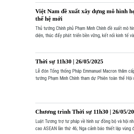
Việt Nam đề xuất xây dựng mô hình hợ
thế hệ mới
Thủ tướng Chính phủ Phạm Minh Chính đề xuất mô h
diện, thúc đẩy phát triển bền vững, kết nối kinh tế và
Thời sự 11h30 | 26/05/2025
Lễ đón Tổng thống Pháp Emmanuel Macron thăm cấp
tướng Phạm Minh Chính tham dự Phiên toàn thể Hội 
46; Tổng thống Trump tuyên bố hoãn áp thuế 50% đối v
những thông tin đáng chú ý trong chương trình hôm n
Chương trình Thời sự 11h30 | 26/05/2
Luật Tương trợ tư pháp về hình sự đồng bộ và hội nh
cao ASEAN lần thứ 46; Nga cảnh báo thiết lập vùng 