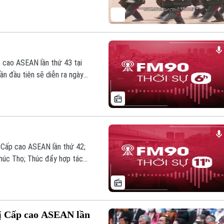
 cao ASEAN lần thứ 43 tại
lần đầu tiên sẽ diễn ra ngày
an toàn giao thông dịp nghỉ
 quan chức chính phủ; Nguy cơ
n đáng chú ý trong chương
 Cấp cao ASEAN lần thứ 42;
Phúc Thọ; Thúc đẩy hợp tác
 Nội và Tô Châu (Trung
sẽ vận hành vào cuối tháng 8,
hương trình Thời sự 11h hôm
ị Cấp cao ASEAN lần