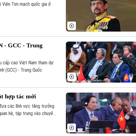
i Viện Tim mạch quốc gia ở
N - GCC - Trung
ểu cấp cao Việt Nam tham dự
nh (GCC) - Trung Quốc
ột hợp tác mới
ưa các lĩnh vực tăng trưởng
quan hệ, tập trung vào chuyển