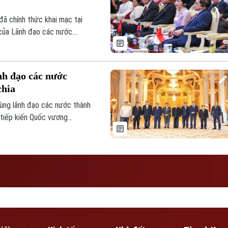
đã chính thức khai mạc tại
của Lãnh đạo các nước
, tổ chức quốc tế. Thủ
iểu Việt Nam tham dự lễ khai
h đạo các nước
hia
ùng lãnh đạo các nước thành
tiếp kiến Quốc vương
ịp tham dự Hội nghị Cấp cao
uan tại thủ đô Phnom Penh.