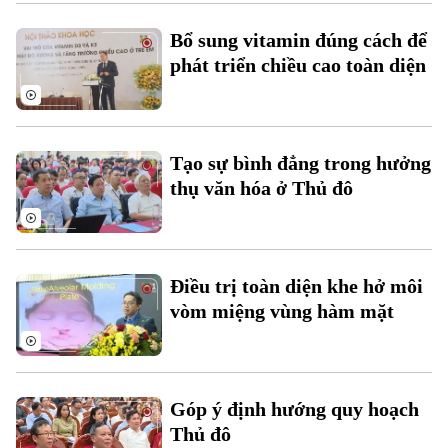
Bổ sung vitamin đúng cách để
phát triển chiều cao toàn diện
Tạo sự bình đẳng trong hưởng
thụ văn hóa ở Thủ đô
Chuyên mục
Thời sự
Điều trị toàn diện khe hở môi
Hà Nội
Hà Nội
vòm miệng vùng hàm mặt
Chính trị
Nhịp sống Hà Nội
Thế giới
Xã hội
Người Hà Nội
Tin tức
Góp ý định hướng quy hoạch
Kinh tế
An ninh trật tự
Thủ đô
Khoảnh khắc Hà Nội