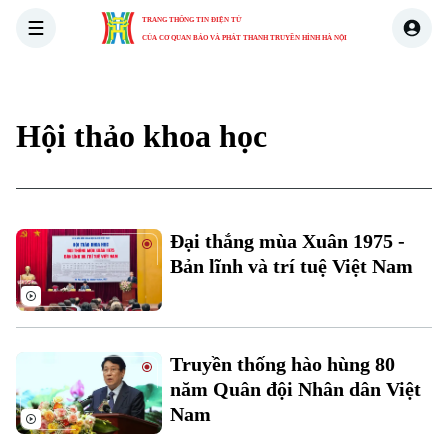
TRANG THÔNG TIN ĐIỆN TỬ
CỦA CƠ QUAN BÁO VÀ PHÁT THANH TRUYỀN HÌNH HÀ NỘI
THỜI SỰ
HÀ NỘI
THẾ GIỚI
KINH TẾ
NHÀ ĐẤT
Hội thảo khoa học
Đại thắng mùa Xuân 1975 -
Bản lĩnh và trí tuệ Việt Nam
Xu hướng
Truyền thống hào hùng 80
năm Quân đội Nhân dân Việt
Nam