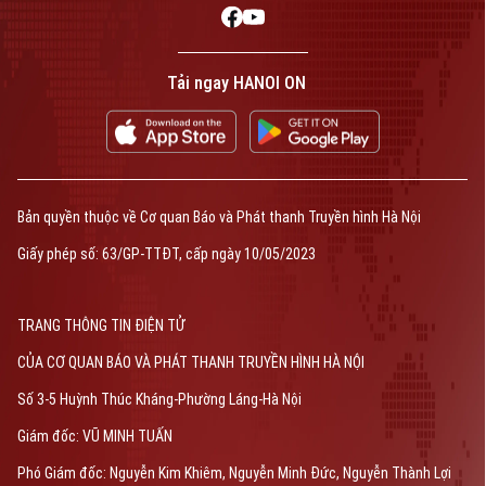
Bản quyền thuộc về Cơ quan Báo và Phát thanh Truyền hình Hà Nội Giấy
phép số: Số 63/GP-TTDT, cấp ngày 10/05/2023
Tải ngay HANOI ON
TRANG THÔNG TIN ĐIỆN TỬ
CỦA CƠ QUAN BÁO VÀ PHÁT THANH TRUYỀN HÌNH HÀ NỘI
Số 3-5 Huỳnh Thúc Kháng-Phường Láng-Hà Nội
Giám đốc: VŨ MINH TUẤN
Phó Giám đốc: Nguyễn Kim Khiêm, Nguyễn Minh Đức, Nguyễn Thành Lợi
Bản quyền thuộc về Cơ quan Báo và Phát thanh Truyền hình Hà Nội
Giấy phép số: 63/GP-TTĐT, cấp ngày 10/05/2023
TRANG THÔNG TIN ĐIỆN TỬ
CỦA CƠ QUAN BÁO VÀ PHÁT THANH TRUYỀN HÌNH HÀ NỘI
Số 3-5 Huỳnh Thúc Kháng-Phường Láng-Hà Nội
Giám đốc: VŨ MINH TUẤN
Phó Giám đốc: Nguyễn Kim Khiêm, Nguyễn Minh Đức, Nguyễn Thành Lợi