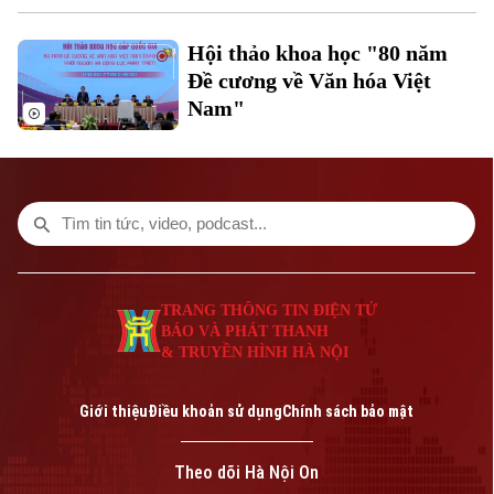
Hội thảo khoa học "80 năm
Đề cương về Văn hóa Việt
Nam"
Liên hệ đường dây nóng (bấm để gọi)
Tòa soạn
Tòa soạn
0865.116.699 (hotline)
0865.116.699
TRANG THÔNG TIN ĐIỆN TỬ
BÁO VÀ PHÁT THANH
& TRUYỀN HÌNH HÀ NỘI
Giới thiệu
Điều khoản sử dụng
Chính sách bảo mật
Theo dõi Hà Nội On