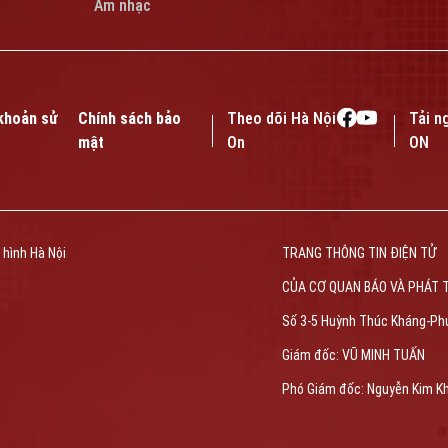
Âm nhạc
khoản sử
Chính sách bảo
Theo dõi Hà Nội
Tải n
mật
On
ON
 hình Hà Nội
TRANG THÔNG TIN ĐIỆN TỬ
CỦA CƠ QUAN BÁO VÀ PHÁT 
Số 3-5 Huỳnh Thúc Kháng-Ph
Giám đốc: VŨ MINH TUẤN
Phó Giám đốc: Nguyễn Kim K