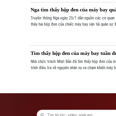
Nga tìm thấy hộp đen của máy bay quâ
Truyền thông Nga ngày 25/1 dẫn nguồn các cơ quan 
thấy hai hộp đen của chiếc máy bay vận tải quân sự I
vùng Belgorod, giáp biên giới Ukraine.
Tìm thấy hộp đen của máy bay tuần d
Nhà chức trách Nhật Bản đã tìm thấy hộp đen của m
trình điều tra về nguyên nhân vụ va chạm khiến máy 
sân bay Haneda, thủ đô Tokyo.