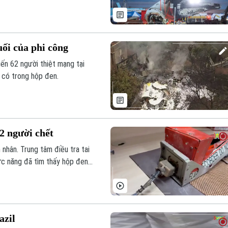
 bánh đáp của máy bay không
p ích cho công tác điều tra.
uối của phi công
iến 62 người thiệt mạng tại
 có trong hộp đen.
62 người chết
 nhân. Trung tâm điều tra tai
ức năng đã tìm thấy hộp đen
ng nói và dữ liệu chuyến bay.
azil