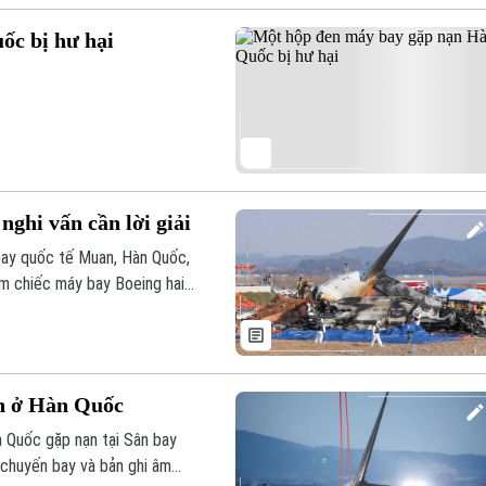
ốc bị hư hại
ghi vấn cần lời giải
 bay quốc tế Muan, Hàn Quốc,
m chiếc máy bay Boeing hai
 và các báo cáo về khả năng
 giải.
ạn ở Hàn Quốc
 Quốc gặp nạn tại Sân bay
 chuyến bay và bản ghi âm