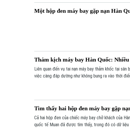
Một hộp đen máy bay gặp nạn Hàn Qu
Thảm kịch máy bay Hàn Quốc: Nhiều n
Liên quan đến vụ tai nạn máy bay thảm khốc tại sân
việc càng đáp dường như không bung ra vào thời điể
động cơ hạ cánh bằng bụng tại sân bay quốc tế Muan
va chạm với chim đều đặt ra những câu hỏi chưa có lời
Tìm thấy hai hộp đen máy bay gặp n
Cả hai hộp đen của chiếc máy bay chở khách của Hàn
quốc tế Muan đã được tìm thấy, trong đó có dữ liệu