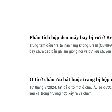
Phân tích hộp đen máy bay bị rơi ở Br
Trung tâm điều tra tai nạn hàng không Brazil (CENIP
bay chứa các bản ghi âm giọng nói và dữ liệu chuyến 
Sao Paulo đang được phân tích tại một phòng thí ngh
Ô tô ở châu Âu bắt buộc trang bị hộp 
Từ tháng 7/2024, tất cả ô tô mới ở châu Âu sẽ được 
liệu xe trong trường hợp xảy ra va chạm.