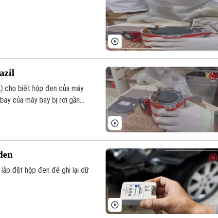
azil
A) cho biết hộp đen của máy
bay của máy bay bị rơi gần
iệm ở Brasilia.
đen
lắp đặt hộp đen để ghi lại dữ