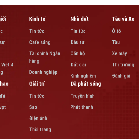
iới
Kinh tế
Nhà đất
Tàu và Xe
ức
Tin tức
Tin tức
Ô tô
sự
Cafe sáng
Đầu tư
Tàu
Tài chính Ngân
Căn hộ
Xe máy
hàng
 Việt 4
Đất đai
Thị trường
ng
Doanh nghiệp
Kinh nghiệm
Đánh giá
thao
Giải trí
Đã phát sóng
 đá
Tin tức
Truyền hình
vợt
Sao
Phát thanh
Điện ảnh
Thời trang