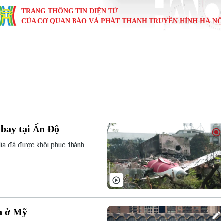
TRANG THÔNG TIN ĐIỆN TỬ
CỦA CƠ QUAN BÁO VÀ PHÁT THANH TRUYỀN HÌNH HÀ NỘ
KINH TẾ
NHÀ ĐẤT
TÀU VÀ XE
GIÁO DỤC
VĂN HÓA
SỨC KHỎ
i
Tin tức
Tin tức
Ô tô
Tin tức
Tin tức
Y tế
ự
Cafe sáng
Đầu tư
Tàu
Tuyển sinh
Làng nghề
Dinh dư
Nội
Tài chính Ngân hàng
Căn hộ
Xe máy
Hướng nghiệp
Di tích
Tư vấn 
 bay tại Ấn Độ
iệt 4 phương
Doanh nghiệp
Đất đai
Thị trường
dia đã được khôi phục thành
Kinh nghiệm
Đánh giá
n ở Mỹ