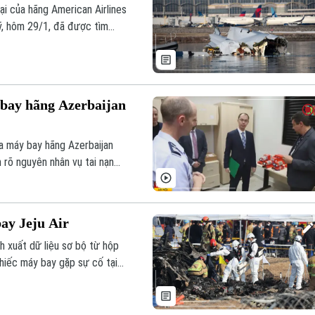
i của hãng American Airlines
1, đã được tìm
 bay hãng Azerbaijan
a máy bay hãng Azerbaijan
m rõ nguyên nhân vụ tai nạn
ay Jeju Air
h xuất dữ liệu sơ bộ từ hộp
chiếc máy bay gặp sự cố tại
ời thiệt mạng.