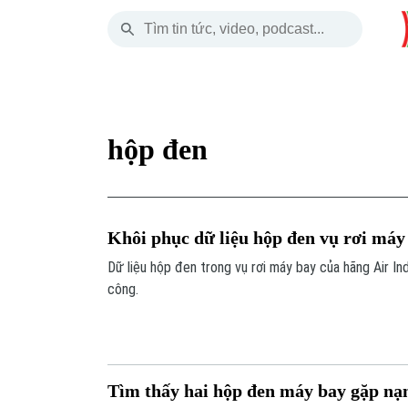
Thứ Bảy
THỜI SỰ
HÀ NỘI
THẾ GIỚI
08 Tháng 08, 2026
Hà Nội
Nhịp sống Hà Nộ
Tin tức
hộp đen
Chính trị
Người Hà Nội
Quân s
Xã hội
Khoảnh khắc Hà 
Hồ sơ
Khôi phục dữ liệu hộp đen vụ rơi máy
An ninh trật tự
Ẩm thực
Người V
Dữ liệu hộp đen trong vụ rơi máy bay của hãng Air In
công.
Công nghệ
Tìm thấy hai hộp đen máy bay gặp nạ