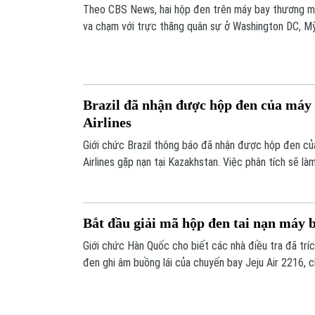
Theo CBS News, hai hộp đen trên máy bay thương mạ
va chạm với trực thăng quân sự ở Washington DC, Mỹ, hôm 29/
thấy.
Brazil đã nhận được hộp đen của máy
Airlines
Giới chức Brazil thông báo đã nhận được hộp đen củ
Airlines gặp nạn tại Kazakhstan. Việc phân tích sẽ là
khiến 38 người thiệt mạng hôm 25/12 vừa qua.
Bắt đầu giải mã hộp đen tai nạn máy b
Giới chức Hàn Quốc cho biết các nhà điều tra đã tríc
đen ghi âm buồng lái của chuyến bay Jeju Air 2216, 
sân bay quốc tế Muan vào sáng 29/12, khiến 179 ngư