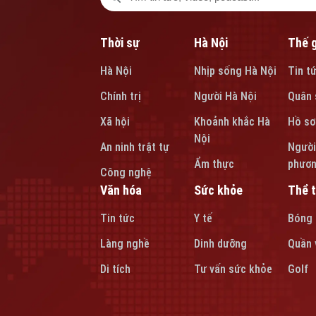
Thời sự
Hà Nội
Thế g
Hà Nội
Nhịp sống Hà Nội
Tin t
Chính trị
Người Hà Nội
Quân 
Xã hội
Khoảnh khắc Hà
Hồ sơ
Nội
An ninh trật tự
Người
Ẩm thực
phươ
Công nghệ
Văn hóa
Sức khỏe
Thể 
Tin tức
Y tế
Bóng
Làng nghề
Dinh dưỡng
Quần 
Di tích
Tư vấn sức khỏe
Golf