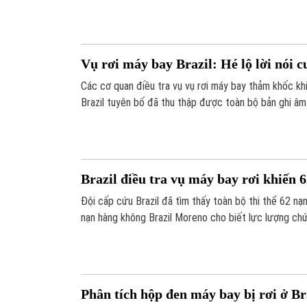
giọng nói. Theo thông báo từ Bộ Đất đai, có vẻ như
bung ra. Dữ liệu chuyến bay từ thiết bị ghi âm sẽ giú
Vụ rơi máy bay Brazil: Hé lộ lời nói c
Các cơ quan điều tra vụ vụ rơi máy bay thảm khốc kh
Brazil tuyên bố đã thu thập được toàn bộ bản ghi âm
Brazil điều tra vụ máy bay rơi khiến 
Đội cấp cứu Brazil đã tìm thấy toàn bộ thi thể 62 nạn
nạn hàng không Brazil Moreno cho biết lực lượng ch
của chiếc máy bay bị rơi, có chứa các bản ghi âm giọ
Phân tích hộp đen máy bay bị rơi ở Br