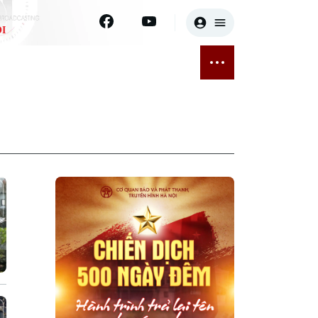
I
E
THỂ THAO
GIẢI TRÍ
ĐÃ PHÁT SÓNG
Bóng đá
Tin tức
ỡng
Quần vợt
Sao
sức khỏe
Golf
Điện ảnh
Thời trang
Âm nhạc