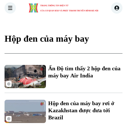
TRANG THÔNG TIN ĐIỆN TỬ
CỦA CƠ QUAN BÁO VÀ PHÁT THANH TRUYỀN HÌNH HÀ NỘI
THỜI SỰ
HÀ NỘI
THẾ GIỚI
KINH TẾ
NHÀ ĐẤT
Hộp đen của máy bay
Xu hướng
Chuyên mục
Ấn Độ tìm thấy 2 hộp đen của
Thời sự
máy bay Air India
Hà Nội
Hà Nội
Chính trị
Hộp đen của máy bay rơi ở
Nhịp sống Hà Nội
Thế giới
Kazakhstan được đưa tới
Xã hội
Brazil
Người Hà Nội
Tin tức
Kinh tế