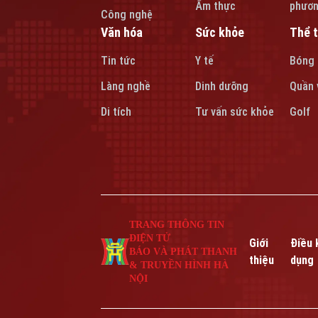
Ẩm thực
phươ
Công nghệ
Văn hóa
Sức khỏe
Thể 
Tin tức
Y tế
Bóng
Làng nghề
Dinh dưỡng
Quần 
Di tích
Tư vấn sức khỏe
Golf
TRANG THÔNG TIN
ĐIỆN TỬ
Giới
Điều 
BÁO VÀ PHÁT THANH
thiệu
dụng
& TRUYỀN HÌNH HÀ
NỘI