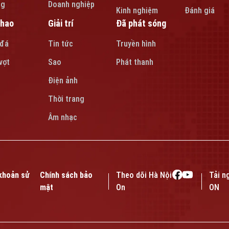
ng
Doanh nghiệp
Kinh nghiệm
Đánh giá
thao
Giải trí
Đã phát sóng
 đá
Tin tức
Truyền hình
vợt
Sao
Phát thanh
Điện ảnh
Thời trang
Âm nhạc
khoản sử
Chính sách bảo
Theo dõi Hà Nội
Tải n
mật
On
ON