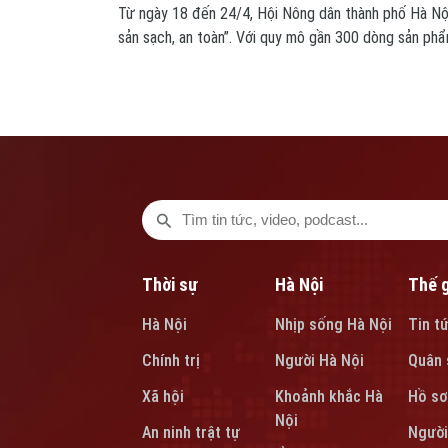
Từ ngày 18 đến 24/4, Hội Nông dân thành phố Hà Nộ
sản sạch, an toàn”. Với quy mô gần 300 dòng sản ph
phường, HTX và doanh nghiệp trên địa bàn thành phố
là không gian kết nối giao thương, mở rộng thị trường
Thời sự
Hà Nội
Thế g
Hà Nội
Nhịp sống Hà Nội
Tin t
Chính trị
Người Hà Nội
Quân 
Xã hội
Khoảnh khắc Hà
Hồ sơ
Nội
An ninh trật tự
Người