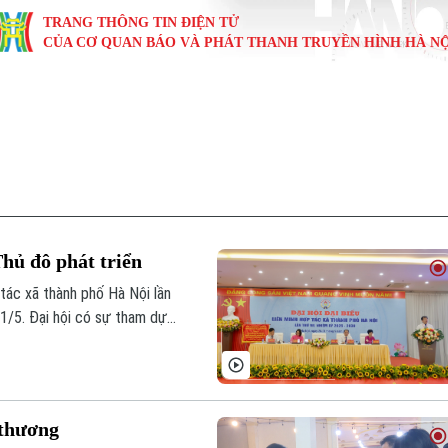
TRANG THÔNG TIN ĐIỆN TỬ
CỦA CƠ QUAN BÁO VÀ PHÁT THANH TRUYỀN HÌNH HÀ NỘ
KINH TẾ
NHÀ ĐẤT
TÀU VÀ XE
GIÁO DỤC
VĂN HÓA
SỨC KHỎ
i
Tin tức
Tin tức
Ô tô
Tin tức
Tin tức
Y tế
ự
Cafe sáng
Đầu tư
Tàu
Tuyển sinh
Làng nghề
Dinh dư
Nội
Tài chính Ngân hàng
Căn hộ
Xe máy
Hướng nghiệp
Di tích
Tư vấn 
hủ đô phát triển
iệt 4 phương
Doanh nghiệp
Đất đai
Thị trường
 tác xã thành phố Hà Nội lần
1/5. Đại hội có sự tham dự
Kinh nghiệm
Đánh giá
 xã thành viên cùng lãnh đạo
xã Việt Nam.
 thương