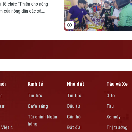
i tổ chức "Phiên chợ nông
ẩm của nông dân các xã,
 và các tỉnh, đây được xem
 tiêu thụ nông sản hiệu quả.
iới
Kinh tế
Nhà đất
Tàu và Xe
ức
Tin tức
Tin tức
Ô tô
sự
Cafe sáng
Đầu tư
Tàu
Tài chính Ngân
Căn hộ
Xe máy
hàng
 Việt 4
Đất đai
Thị trường