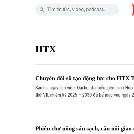
Chủ Nhật
THỜI SỰ
HÀ NỘI
THẾ GIỚI
09 Tháng 08, 2026
Hà Nội
Nhịp sống Hà Nộ
Tin tức
HTX
Chính trị
Người Hà Nội
Quân s
Xã hội
Khoảnh khắc Hà 
Hồ sơ
Chuyển đổi số tạo động lực cho HTX T
An ninh trật tự
Ẩm thực
Người V
Sau hai ngày làm việc, Đại hội đại biểu Liên minh Hợp
thứ VII, nhiệm kỳ 2025 – 2030 đã bế mạc vào ngày 2
Công nghệ
của 353 đại biểu chính thức đại diện cho các hợp tác
Trung ương, thành phố Hà Nội và Liên minh Hợp tác 
Phiên chợ nông sản sạch, cầu nối giao