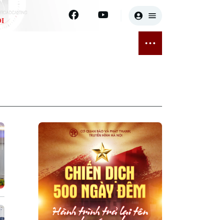
I
E
THỂ THAO
GIẢI TRÍ
ĐÃ PHÁT SÓNG
Bóng đá
Tin tức
ỡng
Quần vợt
Sao
sức khỏe
Golf
Điện ảnh
Thời trang
Âm nhạc