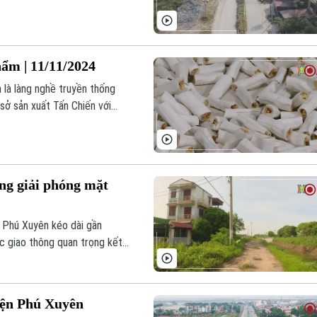
 Phú Xuyên, lần thứ hai là có
ẩm | 11/11/2024
là làng nghề truyền thống
sở sản xuất Tấn Chiến với
 quy trình chế biến sản phẩm
ng giải phóng mặt
n Phú Xuyên kéo dài gần
c giao thông quan trọng kết
yện Phú Xuyên