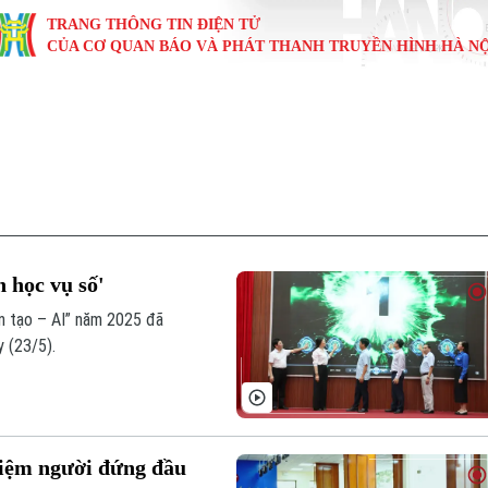
TRANG THÔNG TIN ĐIỆN TỬ
CỦA CƠ QUAN BÁO VÀ PHÁT THANH TRUYỀN HÌNH HÀ NỘ
KINH TẾ
NHÀ ĐẤT
TÀU VÀ XE
GIÁO DỤC
VĂN HÓA
SỨC KHỎ
i
Tin tức
Tin tức
Ô tô
Tin tức
Tin tức
Y tế
ự
Cafe sáng
Đầu tư
Tàu
Tuyển sinh
Làng nghề
Dinh dư
Nội
Tài chính Ngân hàng
Căn hộ
Xe máy
Hướng nghiệp
Di tích
Tư vấn 
 học vụ số'
iệt 4 phương
Doanh nghiệp
Đất đai
Thị trường
ân tạo – AI” năm 2025 đã
 (23/5).
Kinh nghiệm
Đánh giá
hiệm người đứng đầu