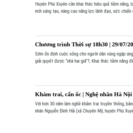
Huyện Phú Xuyên cần khai thác hiệu quả tiềm năng, lợi
mới sáng tạo, nâng cao năng lực lãnh đạo, sức chiến
đảng, đáp ứng yêu cầu trong tình hình mới. Đây là ý 
Thành ủy Nguyễn Văn Phong tại Lễ kỷ niệm 70 năm N
Xuyên (30/7/1954 - 30/7/2024) sáng nay 29/7.
Chương trình Thời sự 18h30 | 29/07/2
Sớm ổn định cuộc sống cho người dân vùng ngập úng
giải quyết được “nhà hai giá”?; Khai thác tiềm năng 
Nguy cơ xung đột Israel - Hezbollah lan rộng... là mộ
chương trình hôm nay.
Khảm trai, cẩn ốc | Nghệ nhân Hà Nội 
Với hơn 30 năm làm nghề khảm trai truyền thống, bằn
nhân Nguyễn Đình Hải (xã Chuyên Mỹ, huyện Phú Xuyê
sản phẩm có chất lượng tốt, mẫu mã đẹp, tinh xảo đ
trường trong và ngoài nước như Nhật Bản, Trung Qu