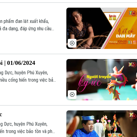
n phẩm đan lát xuất khẩu,
 đa dạng, đáp ứng nhu cầu
 | 01/06/2024
ng Dực, huyện Phú Xuyên,
hiều cống hiến trong việc bảo
c - những tri thức dân gian
c
ng Dực, huyện Phú Xuyên,
ến trong việc bảo tồn và phát