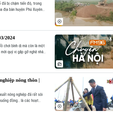
 đã bị chậm tiến độ, trong
ua địa bàn huyện Phú Xuyên
g phục vụ dự án.
03/2024
đồ chơi bình dị mà còn là một
, mời quý vị gặp gỡ nghệ nhân
 để cùng tìm hiểu về nghề
 Xuân La, xã Phượng Dực,
hệ nhân này để góp phần bảo
nghiệp nông thôn |
xuất nông nghiệp đã rất sôi
xuống đồng... là các hoạt
c triển khai ở nhiều địa
 Vì.