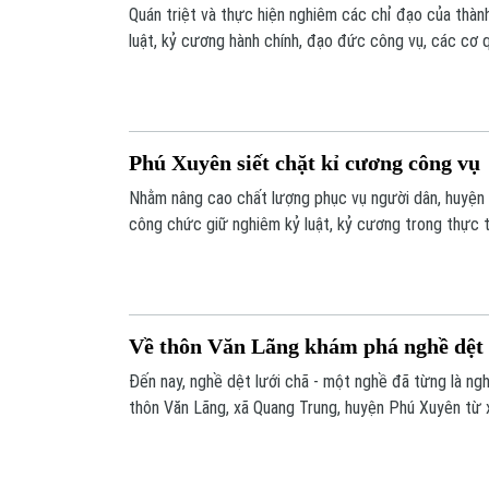
Quán triệt và thực hiện nghiêm các chỉ đạo của thàn
luật, kỷ cương hành chính, đạo đức công vụ, các cơ 
xây dựng kế hoạch, có cách làm cụ thể nhằm nâng cao 
độ phục vụ nhân dân.
Phú Xuyên siết chặt kỉ cương công vụ
Nhằm nâng cao chất lượng phục vụ người dân, huyện
công chức giữ nghiêm kỷ luật, kỷ cương trong thực 
“làm hết việc chứ không phải hết giờ”.
Về thôn Văn Lãng khám phá nghề dệt 
Đến nay, nghề dệt lưới chã - một nghề đã từng là ng
thôn Văn Lãng, xã Quang Trung, huyện Phú Xuyên từ x
với nhịp sống của người dân và đem lại thu nhập ổn đị
trong thôn.