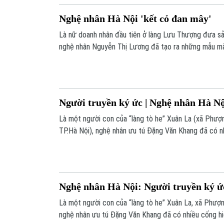
Nghệ nhân Hà Nội 'kết cỏ đan mây'
Là nữ doanh nhân đầu tiên ở làng Lưu Thượng đưa sả
nghệ nhân Nguyễn Thị Lương đã tạo ra những mẫu mã
thị trường.
Người truyền ký ức | Nghệ nhân Hà Nội
Là một người con của “làng tò he” Xuân La (xã Phượ
TP.Hà Nội), nghệ nhân ưu tú Đặng Văn Khang đã có n
tồn và phát huy giá trị văn hóa phi vật thể của dân tộ
nằm trọn vẹn trong hình hài những con giống bột.
Nghệ nhân Hà Nội: Người truyền ký ứ
Là một người con của “làng tò he” Xuân La, xã Phượ
nghệ nhân ưu tú Đặng Văn Khang đã có nhiều cống hi