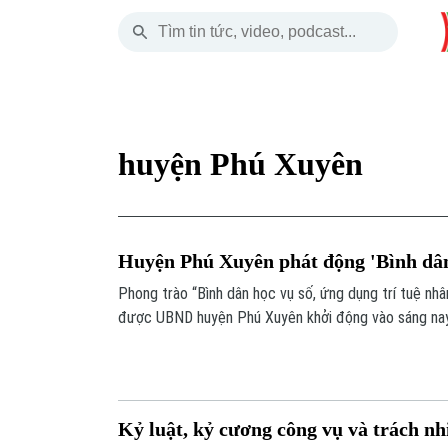
Thứ Bảy
THỜI SỰ
HÀ NỘI
THẾ GIỚI
08 Tháng 08, 2026
Hà Nội
Nhịp sống Hà Nộ
Tin tức
huyện Phú Xuyên
Chính trị
Người Hà Nội
Quân s
Xã hội
Khoảnh khắc Hà 
Hồ sơ
Huyện Phú Xuyên phát động 'Bình dân
An ninh trật tự
Ẩm thực
Người V
Phong trào “Bình dân học vụ số, ứng dụng trí tuệ nh
được UBND huyện Phú Xuyên khởi động vào sáng nay
Công nghệ
Kỷ luật, kỷ cương công vụ và trách n