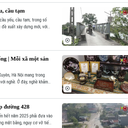
ếu, cầu tạm
cầu yếu, cầu tạm; trong số
c đề xuất xây dựng mới, với
 đã yêu cầu các địa phương
ốn và lên phương án xây mới
ống | Mỗi xã một sản
Xuyên, Hà Nội mang trong
 với nghề. Ở đây, nghề khảm
m đam mê và tâm huyết của
là một trong những nơi hiếm
ấp đường 428
ến hết năm 2025 phải đưa vào
ng mặt bằng, nguy cơ vỡ tiến