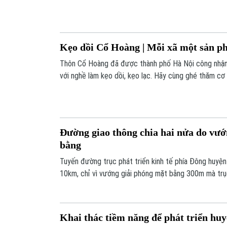
độ Dự án nâng cấp đường tỉnh lộ 428, đoạn qua huyện
thể xảy ra.
Kẹo dồi Cổ Hoàng | Mỗi xã một sản ph
Thôn Cổ Hoàng đã được thành phố Hà Nội công nhận 
với nghề làm kẹo dồi, kẹo lạc. Hãy cùng ghé thăm cơ 
những sản phẩm đạt OCOP 3 sao để cùng tìm hiểu về
truyền thống của làng nghề.
Đường giao thông chia hai nửa do vướ
bằng
Tuyến đường trục phát triển kinh tế phía Đông huyệ
10km, chỉ vì vướng giải phóng mặt bằng 300m mà trụ
nối 7 xã, thị trấn dọc sông Hồng chưa thể thông xe.
Khai thác tiềm năng để phát triển hu