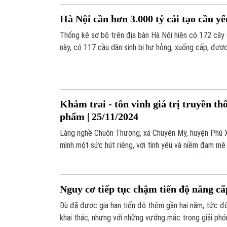
Hà Nội cần hơn 3.000 tỷ cải tạo cầu y
Thống kê sơ bộ trên địa bàn Hà Nội hiện có 172 cây 
này, có 117 cầu dân sinh bị hư hỏng, xuống cấp, đượ
tổng kinh phí khoảng 3.000 tỷ đồng. UBND thành phố
rà soát tổng thể để phân kỳ đầu tư, cân đối nguồn v
trong giai đoạn 2025 - 2028.
Khảm trai - tôn vinh giá trị truyền th
phẩm | 25/11/2024
Làng nghề Chuôn Thượng, xã Chuyên Mỹ, huyện Phú 
mình một sức hút riêng, với tình yêu và niềm đam mê
trai không chỉ là công việc mưu sinh, mà còn là niề
nhiều thế hệ người dân. Xưởng của anh Vũ Tuấn Tâm 
hoi còn gìn giữ trọn vẹn cái tinh túy của nghề.
Nguy cơ tiếp tục chậm tiến độ nâng c
Dù đã được gia hạn tiến độ thêm gần hai năm, tức đ
khai thác, nhưng với những vướng mắc trong giải phó