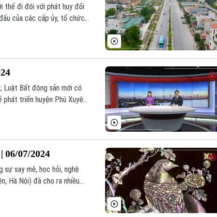
 thế đi đôi với phát huy đổi
 đấu của các cấp ủy, tổ chức
kiến chỉ đạo của Phó Bí thư
gày Giải phóng huyện Phú
024
; Luật Bất động sản mới có
để phát triển huyện Phú Xuyên;
t số nội dung đáng chú ý trong
| 06/07/2024
g sự say mê, học hỏi, nghệ
n, Hà Nội) đã cho ra nhiều
áp ứng được nhu cầu của thị
ốc, Hà Lan…