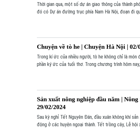
Thời gian qua, một số dự án giao thông của thành phố
đó có Dự án đường trục phía Nam Hà Nội, đoạn đi q
chậm tiến độ 10 năm do không thu hồi được mặt bằn
Chuyện về tò he | Chuyện Hà Nội | 02/
Trong kí ức của nhiều người, tò he không chỉ là món 
phần ký ức của tuổi thơ. Trong chương trình hôm nay
Đặng Văn Khương, người đã có hơn 40 năm làm tò he
nặn tò he truyền thống của làng tò he Xuân La (thôn
huyện Phú Xuyên, Hà Nội) cùng nỗ lực của người ng
tồn và gìn giữ nghề nặn tò he truyền thống.
Sản xuất nông nghiệp đầu năm | Nông 
29/02/2024
Sau kỳ nghỉ Tết Nguyên Đán, đầu xuân không khí sản 
động ở các huyện ngoại thành. Tết trồng cây, Lễ hội 
động sản xuất nông nghiệp đầu năm đang được tích cự
phương của Hà Nội như huyện Phú Xuyên và huyện Ba