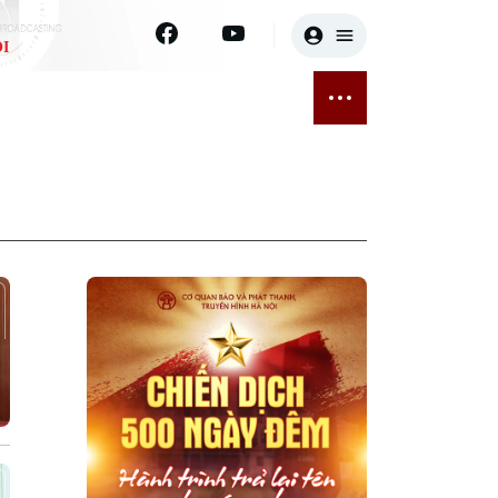
I
E
THỂ THAO
GIẢI TRÍ
ĐÃ PHÁT SÓNG
Bóng đá
Tin tức
ỡng
Quần vợt
Sao
sức khỏe
Golf
Điện ảnh
Thời trang
Âm nhạc