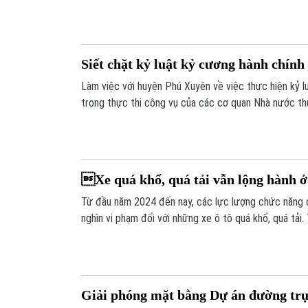
huy giá trị văn hóa phi vật thể của dân tộc - những t
trong hình hài những con giống bột.
Siết chặt kỷ luật kỷ cương hành chính
Làm việc với huyện Phú Xuyên về việc thực hiện kỷ l
trong thực thi công vụ của các cơ quan Nhà nước th
Ban Thường vụ Thành ủy, Phó Chủ tịch Thường trực
Hồng Hà đề nghị huyện Phú Xuyên phải tập trung rà so
số, điểm yếu, thiếu để tập trung khắc phục.
Xe quá khổ, quá tải vẫn lộng hành ở
Từ đầu năm 2024 đến nay, các lực lượng chức năng 
nghìn vi phạm đối với những xe ô tô quá khổ, quá tải. 
khổ, quá tải tung hoành tại nhiều nơi trên địa bàn t
vẫn là nỗi ám ảnh của người dân.
Giải phóng mặt bằng Dự án đường tr