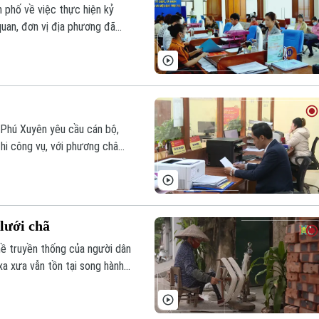
h phố về việc thực hiện kỷ
quan, đơn vị địa phương đã
trách nhiệm, tinh thần, thái
 Phú Xuyên yêu cầu cán bộ,
thi công vụ, với phương châm
lưới chã
hề truyền thống của người dân
a xưa vẫn tồn tại song hành
nh cho nhiều hộ gia đình