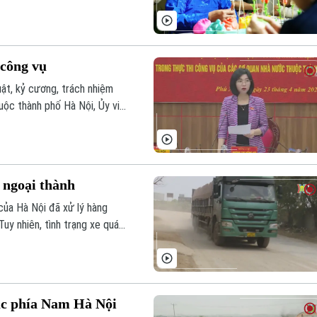
ri thức dân gian nằm trọn vẹn
 công vụ
uật, kỷ cương, trách nhiệm
uộc thành phố Hà Nội, Ủy viên
 HĐND thành phố Phùng Thị
át, phân tích rõ, kỹ các chỉ
 ngoại thành
của Hà Nội đã xử lý hàng
Tuy nhiên, tình trạng xe quá
hành phố như huyện Phú Xuyên
ục phía Nam Hà Nội