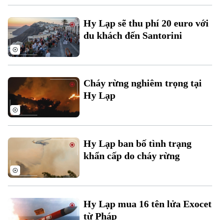
Tin tức
Sức khỏe
Kinh nghiệm
Thị trường
Hướng nghiệp
Hy Lạp sẽ thu phí 20 euro với
Làng nghề
Y tế
Thể thao
du khách đến Santorini
Đánh giá
Di tích
Dinh dưỡng
Bóng đá
Giải trí
Tư vấn sức khỏe
Quần vợt
Cháy rừng nghiêm trọng tại
Tin tức
Đã phát sóng
Hy Lạp
Golf
Sao
Điện ảnh
Hy Lạp ban bố tình trạng
Thời trang
khẩn cấp do cháy rừng
Âm nhạc
Hy Lạp mua 16 tên lửa Exocet
từ Pháp