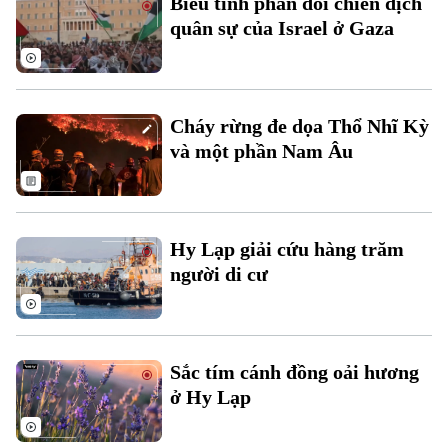
Biểu tình phản đối chiến dịch
quân sự của Israel ở Gaza
Hà Nội
Hà Nội
Chính trị
Nhịp sống Hà Nội
Thế giới
Cháy rừng đe dọa Thổ Nhĩ Kỳ
Xã hội
và một phần Nam Âu
Người Hà Nội
Tin tức
Kinh tế
An ninh trật tự
Khoảnh khắc Hà Nội
Quân sự
Tin tức
Nhà đất
Công nghệ
Ẩm thực
Hy Lạp giải cứu hàng trăm
Hồ sơ
Cafe sáng
người di cư
Tin tức
Tàu và Xe
Người Việt 4 phương
Tài chính Ngân hàng
Đầu tư
Ô tô
Giáo dục
Doanh nghiệp
Sắc tím cánh đồng oải hương
Căn hộ
Tàu
Tin tức
ở Hy Lạp
Văn hóa
Đất đai
Xe máy
Tuyển sinh