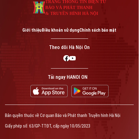
Phó Giám đốc: Nguyễn Kim Khiêm, Nguyễn Minh Đức, Nguyễn Thành Lợi
TRANG THÔNG TIN ĐIỆN TỬ
BÁO VÀ PHÁT THANH
& TRUYỀN HÌNH HÀ NỘI
Giới thiệu
Điều khoản sử dụng
Chính sách bảo mật
Theo dõi Hà Nội On
Tải ngay HANOI ON
Bản quyền thuộc về Cơ quan Báo và Phát thanh Truyền hình Hà Nội
Giấy phép số: 63/GP-TTĐT, cấp ngày 10/05/2023