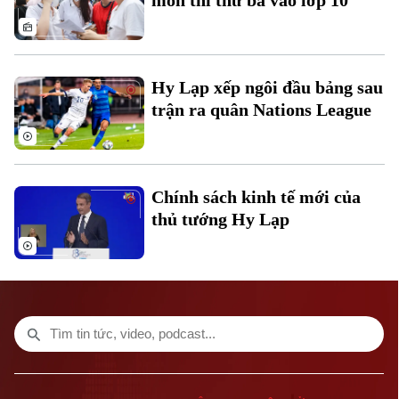
môn thi thứ ba vào lớp 10
Hy Lạp xếp ngôi đầu bảng sau
trận ra quân Nations League
Chính sách kinh tế mới của
thủ tướng Hy Lạp
Bản quyền thuộc về Cơ quan Báo và Phát thanh Truyền hình Hà Nội Giấy
phép số: Số 63/GP-TTDT, cấp ngày 10/05/2023
TRANG THÔNG TIN ĐIỆN TỬ
CỦA CƠ QUAN BÁO VÀ PHÁT THANH TRUYỀN HÌNH HÀ NỘI
Số 3-5 Huỳnh Thúc Kháng-Phường Láng-Hà Nội
Giám đốc: NGUYỄN THANH LIÊM