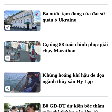
Ba nước tạm đóng cửa đại sứ
quán ở Ukraine
Liên hệ đường dây nóng (bấm để gọi)
Tòa soạn
Tòa soạn
0865.116.699 (hotline)
0865.116.699
Cụ ông 88 tuổi chinh phục giải
chạy Marathon
Khủng hoảng khí hậu đe dọa
ngành thủy sản Hy Lạp
Bộ GD-ĐT dự kiến bốc thăm