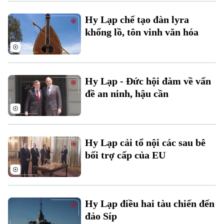
Hy Lạp chế tạo đàn lyra
khổng lồ, tôn vinh văn hóa
Hy Lạp - Đức hội đàm về vấn
đề an ninh, hậu cần
Xu hướng
Hy Lạp cải tổ nội các sau bê
bối trợ cấp của EU
Hy Lạp điều hai tàu chiến đến
đảo Síp