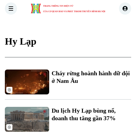
TRANG THÔNG TIN ĐIỆN TỬ
CỦA CƠ QUAN BÁO VÀ PHÁT THANH TRUYỀN HÌNH HÀ NỘI
THỜI SỰ
HÀ NỘI
THẾ GIỚI
KINH TẾ
NHÀ ĐẤT
Hy Lạp
Cháy rừng hoành hành dữ dội
ở Nam Âu
Du lịch Hy Lạp bùng nổ,
doanh thu tăng gần 37%