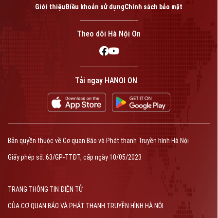
TRANG THÔNG TIN ĐIỆN TỬ
Giới thiệu
Điều khoản sử dụng
Chính sách bảo mật
CỦA CƠ QUAN BÁO VÀ PHÁT THANH TRUYỀN HÌNH HÀ NỘI
Số 3-5 Huỳnh Thúc Kháng-Phường Láng-Hà Nội
Giám đốc: NGUYỄN THANH LIÊM
Theo dõi Hà Nội On
Phó Giám đốc: Nguyễn Kim Khiêm, Nguyễn Minh Đức, Nguyễn Thành Lợi
Tải ngay HANOI ON
Bản quyền thuộc về Cơ quan Báo và Phát thanh Truyền hình Hà Nội
Giấy phép số: 63/GP-TTĐT, cấp ngày 10/05/2023
TRANG THÔNG TIN ĐIỆN TỬ
CỦA CƠ QUAN BÁO VÀ PHÁT THANH TRUYỀN HÌNH HÀ NỘI