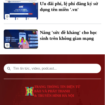
Ưu đãi phí, lệ phí đăng ký sử
dụng tên miền '.vn'
Nâng 'sức đề kháng' cho học
sinh trên không gian mạng
TRANG THÔNG TIN ĐIỆN TỬ
BÁO VÀ PHÁT THANH
Bản quyền thuộc về Cơ quan Báo và Phát thanh Truyền hình Hà Nội Giấy
& TRUYỀN HÌNH HÀ NỘI
phép số: Số 63/GP-TTDT, cấp ngày 10/05/2023