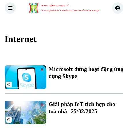
TRANG THÔNG TIN ĐIỆN TỬ
CỦA CƠ QUAN BÁO VÀ PHÁT THANH TRUYỀN HÌNH HÀ NỘI
THỜI SỰ
HÀ NỘI
THẾ GIỚI
KINH TẾ
NHÀ ĐẤT
Internet
Microsoft dừng hoạt động ứng
dụng Skype
Giải pháp IoT tích hợp cho
toà nhà | 25/02/2025