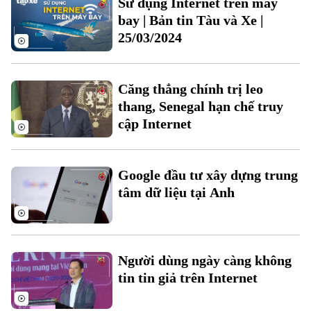
Sử dụng Internet trên máy
Ô tô
Giáo dục
bay | Bản tin Tàu và Xe |
Doanh nghiệp
Căn hộ
25/03/2024
Tàu
Tin tức
Văn hóa
Đất đai
Xe máy
Tuyển sinh
Tin tức
Căng thẳng chính trị leo
Sức khỏe
Kinh nghiệm
Thị trường
thang, Senegal hạn chế truy
Hướng nghiệp
Làng nghề
cập Internet
Y tế
Thể thao
Đánh giá
Di tích
Dinh dưỡng
Bóng đá
Giải trí
Google đầu tư xây dựng trung
Tư vấn sức khỏe
tâm dữ liệu tại Anh
Quần vợt
Tin tức
Đã phát sóng
Golf
Sao
Người dùng ngày càng không
Điện ảnh
tin tin giả trên Internet
Thời trang