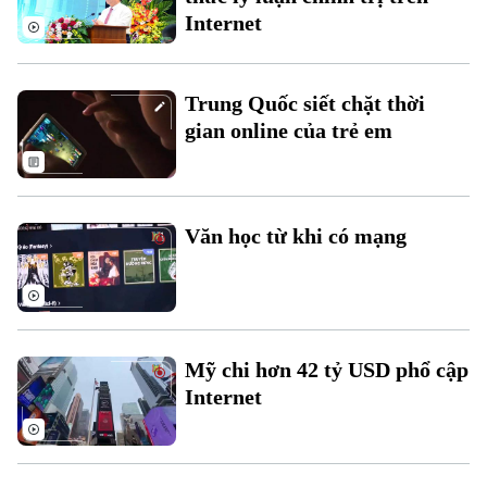
Internet
Trung Quốc siết chặt thời
gian online của trẻ em
Văn học từ khi có mạng
Mỹ chi hơn 42 tỷ USD phổ cập
Liên hệ đường dây nóng (bấm để gọi)
Internet
Tòa soạn
Tòa soạn
0865.116.699 (hotline)
0865.116.699