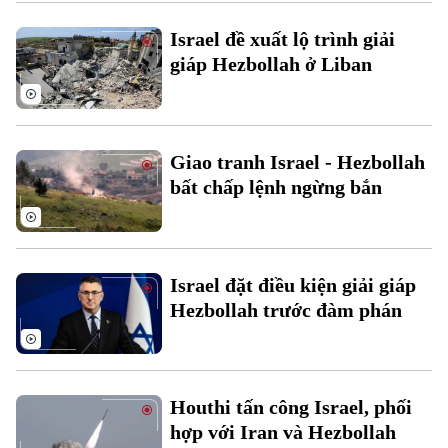
Israel đề xuất lộ trình giải
giáp Hezbollah ở Liban
Chuyên mục
Thời sự
Giao tranh Israel - Hezbollah
bất chấp lệnh ngừng bắn
Hà Nội
Hà Nội
Chính trị
Nhịp sống Hà Nội
Thế giới
Israel đặt điều kiện giải giáp
Xã hội
Hezbollah trước đàm phán
Người Hà Nội
Tin tức
Kinh tế
An ninh trật tự
Khoảnh khắc Hà Nội
Quân sự
Tin tức
Nhà đất
Công nghệ
Ẩm thực
Houthi tấn công Israel, phối
Hồ sơ
Cafe sáng
hợp với Iran và Hezbollah
Tin tức
Tàu và Xe