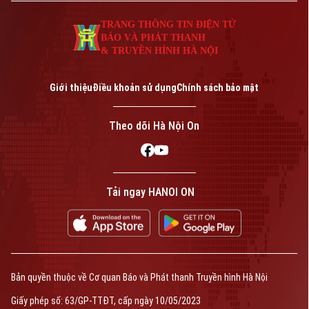
0865.116.699 (hotline)
0865.116.699
TRANG THÔNG TIN ĐIỆN TỬ
BÁO VÀ PHÁT THANH
& TRUYỀN HÌNH HÀ NỘI
Giới thiệu
Điều khoản sử dụng
Chính sách bảo mật
Theo dõi Hà Nội On
Bản quyền thuộc về Cơ quan Báo và Phát thanh Truyền hình Hà Nội Giấy
Tải ngay HANOI ON
phép số: Số 63/GP-TTDT, cấp ngày 10/05/2023
TRANG THÔNG TIN ĐIỆN TỬ
CỦA CƠ QUAN BÁO VÀ PHÁT THANH TRUYỀN HÌNH HÀ NỘI
Số 3-5 Huỳnh Thúc Kháng-Phường Láng-Hà Nội
Giám đốc: VŨ MINH TUẤN
Phó Giám đốc: Nguyễn Kim Khiêm, Nguyễn Minh Đức, Nguyễn Thành Lợi
Bản quyền thuộc về Cơ quan Báo và Phát thanh Truyền hình Hà Nội
Giấy phép số: 63/GP-TTĐT, cấp ngày 10/05/2023