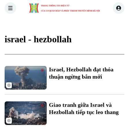
TRANG THÔNG TIN ĐIỆN TỬ
CỦA CƠ QUAN BÁO VÀ PHÁT THANH TRUYỀN HÌNH HÀ NỘI
THỜI SỰ
HÀ NỘI
THẾ GIỚI
KINH TẾ
NHÀ ĐẤT
israel - hezbollah
Israel, Hezbollah đạt thỏa
thuận ngừng bắn mới
Xu hướng
Giao tranh giữa Israel và
Hezbollah tiếp tục leo thang