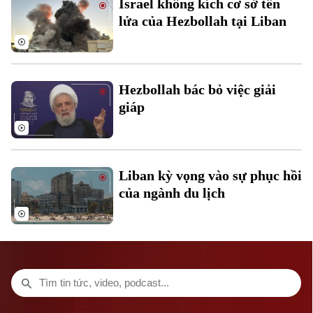
Israel không kích cơ sở tên
Thời trang
lửa của Hezbollah tại Liban
Âm nhạc
Theo dõi Hà Nội On
Hezbollah bác bỏ việc giải
giáp
Liban kỳ vọng vào sự phục hồi
của ngành du lịch
Liên hệ đường dây nóng (bấm để gọi)
Tòa soạn
Tòa soạn