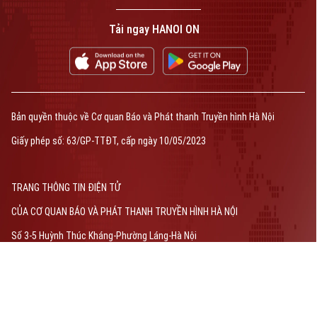
Tải ngay HANOI ON
Bản quyền thuộc về Cơ quan Báo và Phát thanh Truyền hình Hà Nội
Giấy phép số: 63/GP-TTĐT, cấp ngày 10/05/2023
TRANG THÔNG TIN ĐIỆN TỬ
CỦA CƠ QUAN BÁO VÀ PHÁT THANH TRUYỀN HÌNH HÀ NỘI
Số 3-5 Huỳnh Thúc Kháng-Phường Láng-Hà Nội
Giám đốc: VŨ MINH TUẤN
Phó Giám đốc: Nguyễn Kim Khiêm, Nguyễn Minh Đức, Nguyễn Thành Lợi