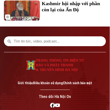
Kashmir hội nhập với phần
còn lại của Ấn Độ
Bản quyền thuộc về Cơ quan Báo và Phát thanh Truyền hình Hà Nội Giấy
phép số: Số 63/GP-TTDT, cấp ngày 10/05/2023
TRANG THÔNG TIN ĐIỆN TỬ
TRANG THÔNG TIN ĐIỆN TỬ
CỦA CƠ QUAN BÁO VÀ PHÁT THANH TRUYỀN HÌNH HÀ NỘI
BÁO VÀ PHÁT THANH
Số 3-5 Huỳnh Thúc Kháng-Phường Láng-Hà Nội
& TRUYỀN HÌNH HÀ NỘI
Giám đốc: VŨ MINH TUẤN
Phó Giám đốc: Nguyễn Kim Khiêm, Nguyễn Minh Đức, Nguyễn Thành Lợi
Giới thiệu
Điều khoản sử dụng
Chính sách bảo mật
Theo dõi Hà Nội On