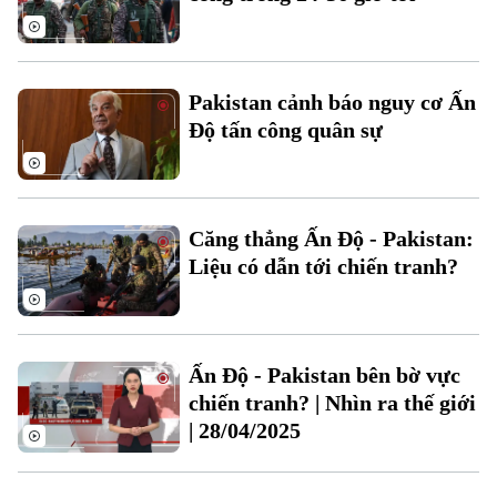
Pakistan cảnh báo nguy cơ Ấn
Độ tấn công quân sự
Liên hệ đường dây nóng (bấm để gọi)
Tòa soạn
Tòa soạn
Căng thẳng Ấn Độ - Pakistan:
0865.116.699 (hotline)
0865.116.699
Liệu có dẫn tới chiến tranh?
Ấn Độ - Pakistan bên bờ vực
chiến tranh? | Nhìn ra thế giới
| 28/04/2025