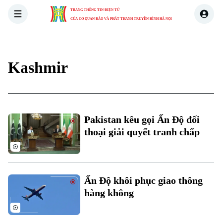
TRANG THÔNG TIN ĐIỆN TỬ
CỦA CƠ QUAN BÁO VÀ PHÁT THANH TRUYỀN HÌNH HÀ NỘI
THỜI SỰ
HÀ NỘI
THẾ GIỚI
KINH TẾ
NHÀ ĐẤT
Kashmir
Pakistan kêu gọi Ấn Độ đối
thoại giải quyết tranh chấp
Ấn Độ khôi phục giao thông
hàng không