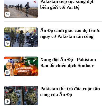
Pakistan tiếp tục xung đột
Đất đai
Xe máy
biên giới với Ấn Độ
Tuyển sinh
Tin tức
Sức khỏe
Kinh nghiệm
Thị trường
Hướng nghiệp
Làng nghề
Y tế
Thể thao
Đánh giá
Ấn Độ cảnh giác cao độ trước
Di tích
Dinh dưỡng
nguy cơ Pakistan tấn công
Bóng đá
Giải trí
Tư vấn sức khỏe
Quần vợt
Tin tức
Đã phát sóng
Golf
Xung đột Ấn Độ - Pakistan:
Sao
Bản đồ chiến dịch Sindoor
Điện ảnh
Thời trang
Pakistan thề trả đũa cuộc tấn
Âm nhạc
công của Ấn Độ