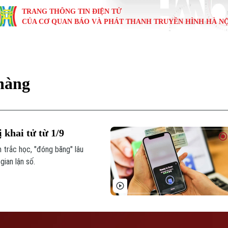
TRANG THÔNG TIN ĐIỆN TỬ
CỦA CƠ QUAN BÁO VÀ PHÁT THANH TRUYỀN HÌNH HÀ NỘ
KINH TẾ
NHÀ ĐẤT
TÀU VÀ XE
GIÁO DỤC
VĂN HÓA
SỨC KHỎ
i
Tin tức
Tin tức
Ô tô
Tin tức
Tin tức
Y tế
 hàng
ự
Cafe sáng
Đầu tư
Tàu
Tuyển sinh
Làng nghề
Dinh dư
Nội
Tài chính Ngân hàng
Căn hộ
Xe máy
Hướng nghiệp
Di tích
Tư vấn 
 khai tử từ 1/9
iệt 4 phương
Doanh nghiệp
Đất đai
Thị trường
 trắc học, "đóng băng" lâu
gian lận số.
Kinh nghiệm
Đánh giá