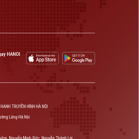
gay HANOI
THANH TRUYỀN HÌNH HÀ NỘI
ường Láng-Hà Nội
hiêm, Nguyễn Minh Đức, Nguyễn Thành Lợi