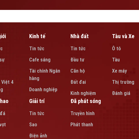
iới
Kinh tế
Nhà đất
Tàu và Xe
ức
Tin tức
Tin tức
Ô tô
sự
Cafe sáng
Đầu tư
Tàu
Tài chính Ngân
Căn hộ
Xe máy
hàng
 Việt 4
Đất đai
Thị trường
ng
Doanh nghiệp
Kinh nghiệm
Đánh giá
thao
Giải trí
Đã phát sóng
 đá
Tin tức
Truyền hình
vợt
Sao
Phát thanh
Điện ảnh