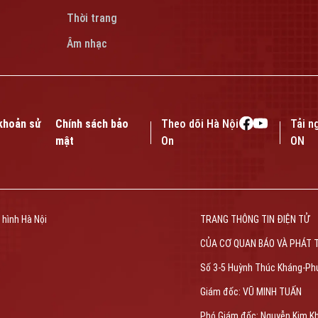
Thời trang
Âm nhạc
khoản sử
Chính sách bảo
Theo dõi Hà Nội
Tải n
mật
On
ON
 hình Hà Nội
TRANG THÔNG TIN ĐIỆN TỬ
CỦA CƠ QUAN BÁO VÀ PHÁT 
Số 3-5 Huỳnh Thúc Kháng-Ph
Giám đốc: VŨ MINH TUẤN
Phó Giám đốc: Nguyễn Kim K