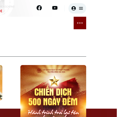
I
E
THỂ THAO
GIẢI TRÍ
ĐÃ PHÁT SÓNG
Bóng đá
Tin tức
ỡng
Quần vợt
Sao
sức khỏe
Golf
Điện ảnh
Thời trang
Âm nhạc