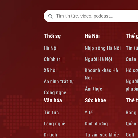
Thời sự
Hà Nội
Thế g
Hà Nội
Nhịp sống Hà Nội
Tin t
Chính trị
Người Hà Nội
Quân 
Xã hội
Khoảnh khắc Hà
Hồ sơ
Nội
An ninh trật tự
Người
Ẩm thực
phươ
Công nghệ
Văn hóa
Sức khỏe
Thể 
Tin tức
Y tế
Bóng
Làng nghề
Dinh dưỡng
Quần 
Di tích
Tư vấn sức khỏe
Golf