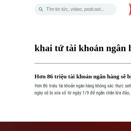
Thứ Sáu
THỜI SỰ
HÀ NỘI
THẾ GIỚI
07 Tháng 08, 2026
Hà Nội
Nhịp sống Hà Nộ
Tin tức
khai tử tài khoản ngân
Chính trị
Người Hà Nội
Quân s
Xã hội
Khoảnh khắc Hà 
Hồ sơ
Hơn 86 triệu tài khoản ngân hàng sẽ bị
An ninh trật tự
Ẩm thực
Người V
Hơn 86 triệu tài khoản ngân hàng không xác thực sinh
ngày sẽ bị xóa sổ từ ngày 1/9 để ngăn chặn lừa đảo, 
Công nghệ