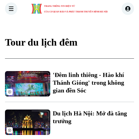
TRANG THÔNG TIN ĐIỆN TỬ
CỦA CƠ QUAN BÁO VÀ PHÁT THANH TRUYỀN HÌNH HÀ NỘI
THỜI SỰ
HÀ NỘI
THẾ GIỚI
KINH TẾ
NHÀ ĐẤT
Tour du lịch đêm
Xu hướng
'Đêm linh thiêng - Hào khí
Thánh Gióng' trong không
gian đền Sóc
Chuyên mục
Thời sự
Du lịch Hà Nội: Mở đà tăng
trưởng
Hà Nội
Hà Nội