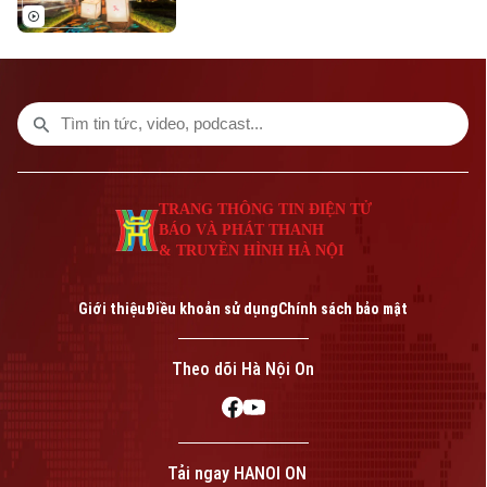
Di tích
Dinh dưỡng
Bóng đá
Giải trí
Tư vấn sức khỏe
Quần vợt
Tin tức
Đã phát sóng
Golf
Sao
Điện ảnh
TRANG THÔNG TIN ĐIỆN TỬ
Theo dõi Hà Nội On
BÁO VÀ PHÁT THANH
Thời trang
& TRUYỀN HÌNH HÀ NỘI
Âm nhạc
Giới thiệu
Điều khoản sử dụng
Chính sách bảo mật
Theo dõi Hà Nội On
Liên hệ đường dây nóng (bấm để gọi)
Tòa soạn
Tòa soạn
0865.116.699 (hotline)
0865.116.699
Tải ngay HANOI ON