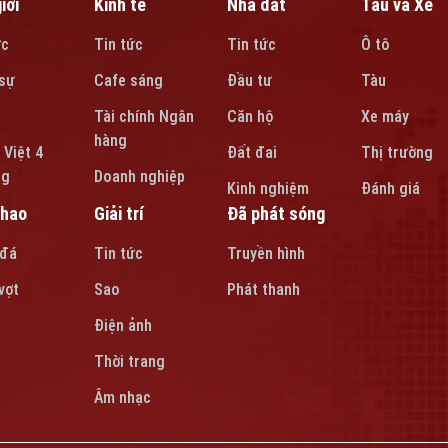
iới
Kinh tế
Nhà đất
Tàu và Xe
ức
Tin tức
Tin tức
Ô tô
sự
Cafe sáng
Đầu tư
Tàu
Tài chính Ngân
Căn hộ
Xe máy
hàng
 Việt 4
Đất đai
Thị trường
ng
Doanh nghiệp
Kinh nghiệm
Đánh giá
thao
Giải trí
Đã phát sóng
 đá
Tin tức
Truyền hình
vợt
Sao
Phát thanh
Điện ảnh
Thời trang
Âm nhạc