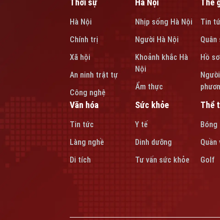
Thời sự
Hà Nội
Thế g
Hà Nội
Nhịp sống Hà Nội
Tin t
Chính trị
Người Hà Nội
Quân 
Xã hội
Khoảnh khắc Hà
Hồ sơ
Nội
An ninh trật tự
Người
Ẩm thực
phươ
Công nghệ
Văn hóa
Sức khỏe
Thể 
Tin tức
Y tế
Bóng
Làng nghề
Dinh dưỡng
Quần 
Di tích
Tư vấn sức khỏe
Golf