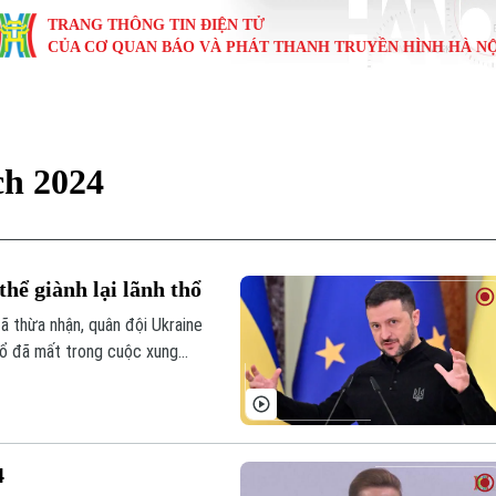
TRANG THÔNG TIN ĐIỆN TỬ
CỦA CƠ QUAN BÁO VÀ PHÁT THANH TRUYỀN HÌNH HÀ NỘ
KINH TẾ
NHÀ ĐẤT
TÀU VÀ XE
GIÁO DỤC
VĂN HÓA
SỨC KHỎ
i
Tin tức
Tin tức
Ô tô
Tin tức
Tin tức
Y tế
ch 2024
ự
Cafe sáng
Đầu tư
Tàu
Tuyển sinh
Làng nghề
Dinh dư
Nội
Tài chính Ngân hàng
Căn hộ
Xe máy
Hướng nghiệp
Di tích
Tư vấn 
hể giành lại lãnh thổ
iệt 4 phương
Doanh nghiệp
Đất đai
Thị trường
 thừa nhận, quân đội Ukraine
thổ đã mất trong cuộc xung
Kinh nghiệm
Đánh giá
4