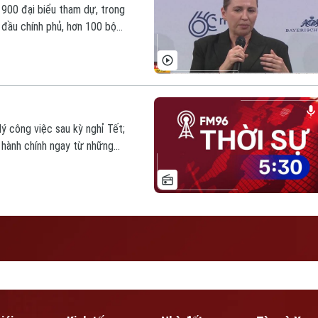
n 900 đại biểu tham dự, trong
đầu chính phủ, hơn 100 bộ
 chức phi chính phủ và doanh
ạc, với quyết tâm tăng cường
rên toàn cầu.
ý công việc sau kỳ nghỉ Tết;
hành chính ngay từ những
 xuân; Khai mạc Hội nghị An
a tiền lớn nhất từ trước đến
ời sự hôm nay.