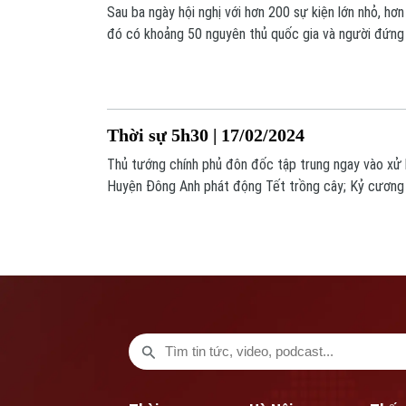
Sau ba ngày hội nghị với hơn 200 sự kiện lớn nhỏ, hơ
đó có khoảng 50 nguyên thủ quốc gia và người đứng 
trưởng cũng như đại diện của các tổ chức tư vấn, tổ
nghiệp, Hội nghị An ninh Munich (MSC) 2024 đã bế m
hơn nữa hợp tác quốc tế trước các bất ổn hiện nay t
Thời sự 5h30 | 17/02/2024
Thủ tướng chính phủ đôn đốc tập trung ngay vào xử l
Huyện Đông Anh phát động Tết trồng cây; Kỷ cương 
ngày đầu năm; Hà Nội đã gieo cấy được 21.122 ha lúa
ninh Munich 2024; Hong Kong bắt 7 người trong vụ rử
nay… là một số thông tin đáng chú ý trong bản tin Th