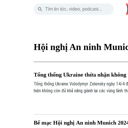
Thứ Bảy
THỜI SỰ
HÀ NỘI
THẾ GIỚI
08 Tháng 08, 2026
Hà Nội
Nhịp sống Hà Nộ
Tin tức
Hội nghị An ninh Muni
Chính trị
Người Hà Nội
Quân s
Xã hội
Khoảnh khắc Hà 
Hồ sơ
Tổng thống Ukraine thừa nhận không t
An ninh trật tự
Ẩm thực
Người V
Tổng thống Ukraine Volodymyr Zelensky ngày 14/4 đã
hiện không còn đủ khả năng giành lại các vùng lãnh 
Công nghệ
đột với Nga.
Bế mạc Hội nghị An ninh Munich 202