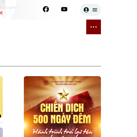
I
E
THỂ THAO
GIẢI TRÍ
ĐÃ PHÁT SÓNG
Bóng đá
Tin tức
ỡng
Quần vợt
Sao
sức khỏe
Golf
Điện ảnh
Thời trang
Âm nhạc