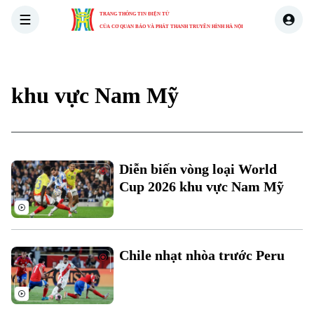
TRANG THÔNG TIN ĐIỆN TỬ
CỦA CƠ QUAN BÁO VÀ PHÁT THANH TRUYỀN HÌNH HÀ NỘI
THỜI SỰ
HÀ NỘI
THẾ GIỚI
KINH TẾ
NHÀ ĐẤT
khu vực Nam Mỹ
Xu hướng
Diễn biến vòng loại World
Cup 2026 khu vực Nam Mỹ
Chuyên mục
Thời sự
Chile nhạt nhòa trước Peru
Hà Nội
Hà Nội
Chính trị
Nhịp sống Hà Nội
Thế giới