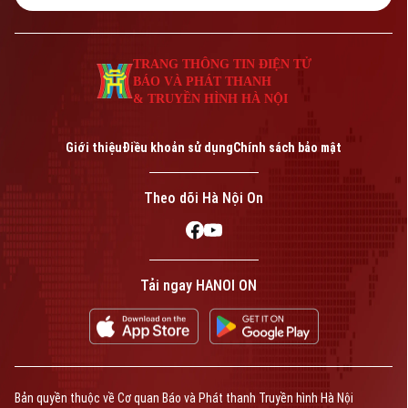
Tư vấn sức khỏe
Quần vợt
Tin tức
Đã phát sóng
TRANG THÔNG TIN ĐIỆN TỬ
Golf
BÁO VÀ PHÁT THANH
Sao
& TRUYỀN HÌNH HÀ NỘI
Điện ảnh
Theo dõi Hà Nội On
Giới thiệu
Điều khoản sử dụng
Chính sách bảo mật
Thời trang
Theo dõi Hà Nội On
Âm nhạc
Liên hệ đường dây nóng (bấm để gọi)
Tải ngay HANOI ON
Tòa soạn
Tòa soạn
0865.116.699 (hotline)
0865.116.699
Bản quyền thuộc về Cơ quan Báo và Phát thanh Truyền hình Hà Nội
Bản quyền thuộc về Cơ quan Báo và Phát thanh Truyền hình Hà Nội Giấy